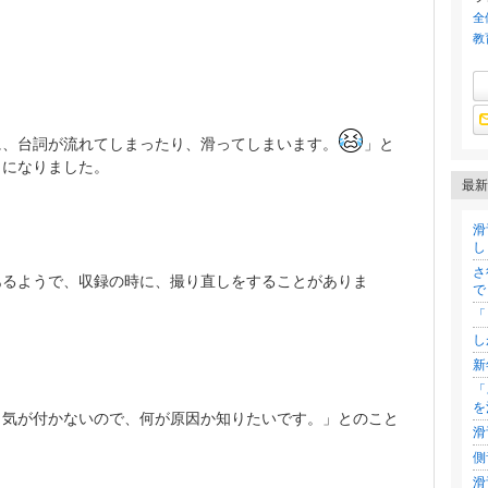
全
。
教
に、台詞が流れてしまったり、滑ってしまいます。
」と
しになりました。
最新
滑
し
さ
あるようで、収録の時に、撮り直しをすることがありま
で
「
し
新
「
を
、気が付かないので、何が原因か知りたいです。」とのこと
滑
側
滑