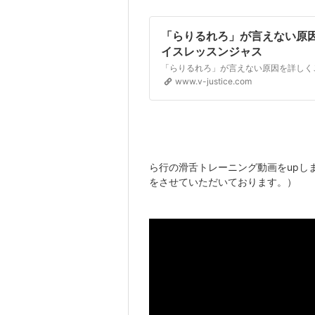
「らりるれろ」が言えない原因 | Vo
イスレッスンジャス
www.v-justice.com
ら行の滑舌トレーニング動画をupし
をさせていただいております。）