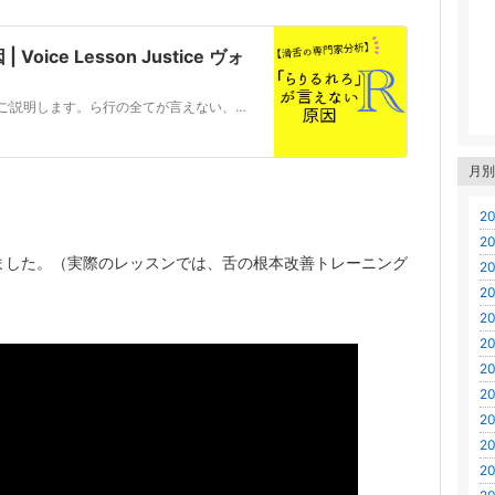
ice Lesson Justice ヴォ
「らりるれろ」が言えない原因を詳しくご説明します。ら行の全てが言えない、りが言えない、ら行がだ行になる、など、症状は様々ですが、いづれも舌の位置を整えることで改善が可能です。
月別
20
20
ました。（実際のレッスンでは、舌の根本改善トレーニング
20
20
20
20
20
20
20
20
20