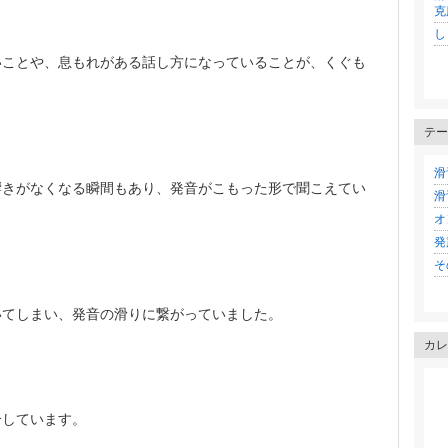
克
し
いことや、息もれがある話し方になっていることが、くぐも
テー
滑
響きがなくなる瞬間もあり、発音がこもった形で聞こえてい
滑
オ
発
その
いてしまい、発音の滑りに繋がっていました。
カレ
介しています。