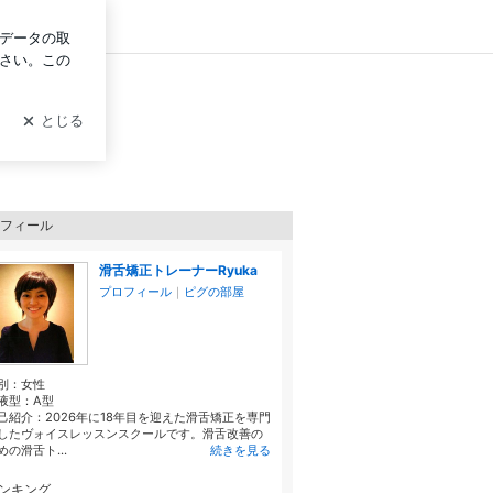
グイン
フィール
滑舌矯正トレーナーRyuka
プロフィール
｜
ピグの部屋
別：
女性
液型：
A型
己紹介：2026年に18年目を迎えた滑舌矯正を専門
したヴォイスレッスンスクールです。滑舌改善の
めの滑舌ト...
続きを見る
ンキング