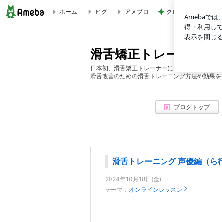
ホーム
ピグ
アメブロ
クロ 娘の作図通り
滑舌トレーニング 声優編（ら行の発音が滑ってしまう悩み） | 滑舌矯正
滑舌矯正トレーナー・Voic
日本初、滑舌矯正トレーナーによる滑舌矯正、滑
滑舌改善のための滑舌トレーニング方法や効果を
ブログトップ
滑舌トレーニング 声優編（ら
2024年10月18日(金)
テーマ：
オンラインレッスン