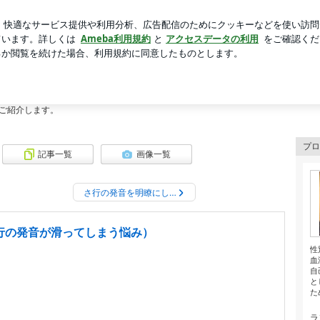
に作ったお弁当
芸能人ブログ
人気ブログ
新規登録
ロ
トレーナー・Voice Lesson Justice 代表の日々
e Lesson Justice 代表の日々
舌トレーニングを専門的に行う渋谷のヴォイスレッスンスクールです。
ご紹介します。
プロ
記事一覧
画像一覧
さ行の発音を明瞭にし…
行の発音が滑ってしまう悩み）
性
血
自
と
た
ラ