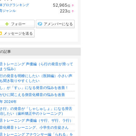
52,965
体ブログランキング
位
↑
ラ
223
育ジャンル
位
↑
ン
ラ
キ
ン
ン
キ
フォロー
アメンバーになる
グ
ン
上
グ
メッセージを送る
昇
上
昇
の記事
舌トレーニング 声優編（ら行の発音が滑って
まう悩み）
行の発音を明瞭にしたい（医師編）小さい声
も聞き取りやすくしたい
し」が「すぃ」になる発音の悩みを改善！
がひに聞こえる側音化構音の悩みを改善
年 2024年
さ行」の発音が「しゃしゅしょ」になる滑舌
治したい（歯科矯正中のトレーニング）
舌トレーニング 声優編（サ行、ザ行、ラ行）
音化構音トレーニング、小学生の生徒さん
舌トレーニング アナウンサー編「られる」を