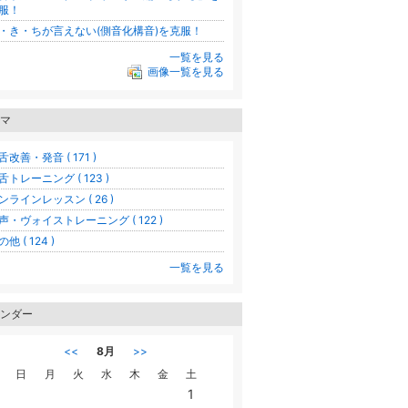
服！
・き・ちが言えない(側音化構音)を克服！
一覧を見る
画像一覧を見る
マ
舌改善・発音 ( 171 )
舌トレーニング ( 123 )
ンラインレッスン ( 26 )
声・ヴォイストレーニング ( 122 )
他 ( 124 )
一覧を見る
ンダー
<<
8月
>>
日
月
火
水
木
金
土
1