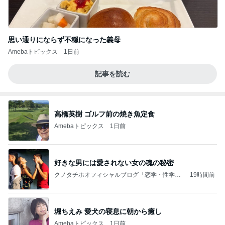
思い通りにならず不穏になった義母
Amebaトピックス
1日前
記事を読む
高橋英樹 ゴルフ前の焼き魚定食
Amebaトピックス
1日前
好きな男には愛されない女の魂の秘密
クノタチホオフィシャルブログ「恋学・性学研
19時間前
究室」Powered by Ameba
堀ちえみ 愛犬の寝息に朝から癒し
Amebaトピックス
1日前