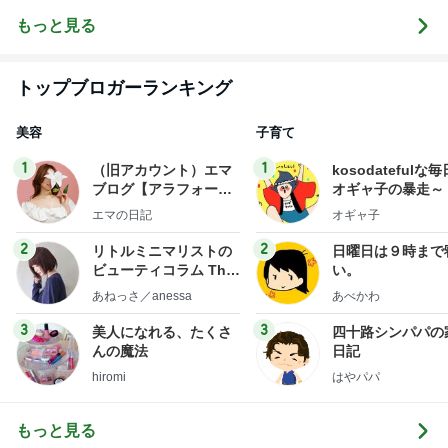
otographer
行
もっと見る
トップブロガーランキング
美容
子育て
1
1
（旧アカウント）エマ
kosodatefulな毎
ブログ【アラフォー会
オギャ子の暴走～
社売却セカンドライ
エマの日記
オギャ子
フ】
2
2
リトルミニマリストの
日曜日は９時まで
ビューティコラム The
い。
little minimalist's bea
あねっさ／anessa
あべかわ
uty colum
3
3
美人になれる、たくさ
四十路シンパパの
んの魔法
日記
hiromi
はやパパ
もっと見る