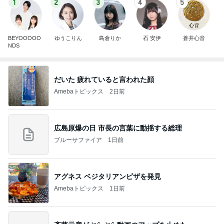
1
2
3
4
5
BEYOOOOO
ゆうこりん
島倉りか
石 安伊
蒼井心音
NDS
だいた 疲れていると言われた顔
Amebaトピックス
2日前
広島原爆の日 市長の言葉に動揺する総理
ブルーサファイア
1日前
アグネス ベジタリアンピザを発見
Amebaトピックス
1日前