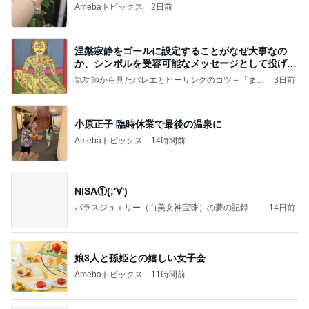
Amebaトピックス
2日前
涅槃寂静をゴールに設定することがなぜ大事なの
か、シンボルを受容可能なメッセージとして投げる
ことが
気功師から見たバレエとヒーリングのコツ～「まと
3日前
いのば」ブログ
小原正子 臨時休業で最後の温泉に
Amebaトピックス
14時間前
NISA①(;'∀')
パラスジュエリー（白美女神宝珠）の夢の記録
14日前
（続編）
娘3人と孫姫との嬉しい女子会
Amebaトピックス
11時間前