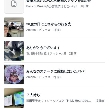
斎藤元彦がぶらぶら動画のアップを止めた
Bank of Dreamの公営競技はどこへ行く
8日前
26度の日にこれからの行き先
Amebaトピックス
1日前
ありがとうございます
市川團十郎白猿オフィシャルB
2日前
みんなのステージに感動し泣いたパパ
Amebaトピックス
2日前
７人待ち
沢田聖子オフィシャルブログ「In My Heartな旅日
2日前
記」by Ameba