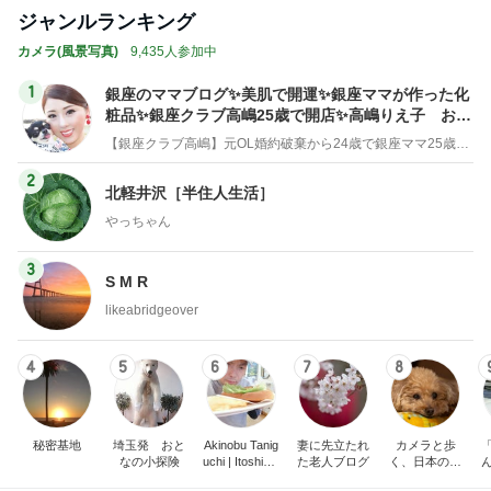
ジャンルランキング
カメラ(風景写真)
9,435人参加中
1
銀座のママブログ✨美肌で開運✨銀座ママが作った化
粧品✨銀座クラブ高嶋25歳で開店✨高嶋りえ子 お着
物でエルメス バーキン コーデ
【銀座クラブ高嶋】元OL婚約破棄から24歳で銀座ママ25歳でオーナーママ銀座 美肌で開運♡パワースポット巡り高嶋りえ子ブログ
2
北軽井沢［半住人生活］
やっちゃん
3
S M R
likeabridgeover
4
5
6
7
8
秘密基地
埼玉発 おと
Akinobu Tanig
妻に先立たれ
カメラと歩
なの小探険
uchi | Itoshima
た老人ブログ
く、日本の風
Landscape Ph
景スナップ紀