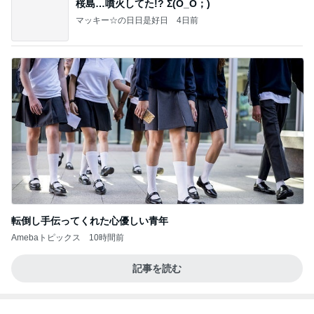
桜島…噴火してた!? Σ(O_O；)
マッキー☆の日日是好日
4日前
転倒し手伝ってくれた心優しい青年
Amebaトピックス
10時間前
記事を読む