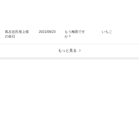
島左近氏母上様
2021/08/23
もう梅雨です
いちご
の命日
か？
もっと見る