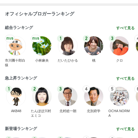
オフィシャルブロガーランキング
総合ランキング
すべて見る
1
2
3
市川團十郎白
小林麻央
だいたひかる
桃
クロ
猿
急上昇ランキング
すべて見る
1
2
3
4
5
AKB48
たんぽぽ川村
北村総一朗
北別府学
OCHA NORM
エミコ
A
新登場ランキング
すべて見る