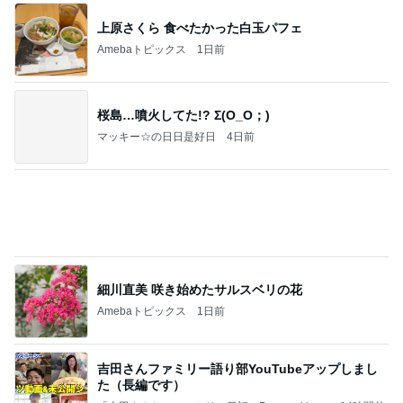
上原さくら 食べたかった白玉パフェ
Amebaトピックス
1日前
桜島…噴火してた!? Σ(O_O；)
マッキー☆の日日是好日
4日前
細川直美 咲き始めたサルスベリの花
Amebaトピックス
1日前
吉田さんファミリー語り部YouTubeアップしまし
た（長編です）