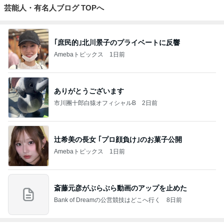
芸能人・有名人ブログ TOPへ
｢庶民的｣北川景子のプライベートに反響
Amebaトピックス
1日前
ありがとうございます
市川團十郎白猿オフィシャルB
2日前
辻希美の長女 ｢プロ顔負け｣のお菓子公開
Amebaトピックス
1日前
斎藤元彦がぶらぶら動画のアップを止めた
Bank of Dreamの公営競技はどこへ行く
8日前