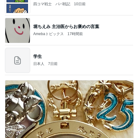
四コマ戦士 パパ戦記
10日前
堀ちえみ 主治医からお褒めの言葉
Amebaトピックス
17時間前
学生
日本人
7日前