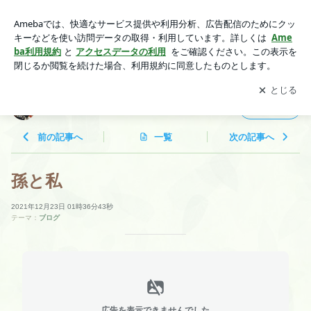
孫と私 | 寂光庵 のブログ
アプリをダウンロードして
ブログの更新通知
を受け取りまし
開く
ょう。
寂光庵 のブログ
フォロー
前の記事へ
一覧
次の記事へ
孫と私
2021年12月23日 01時36分43秒
テーマ：
ブログ
広告を表示できませんでした