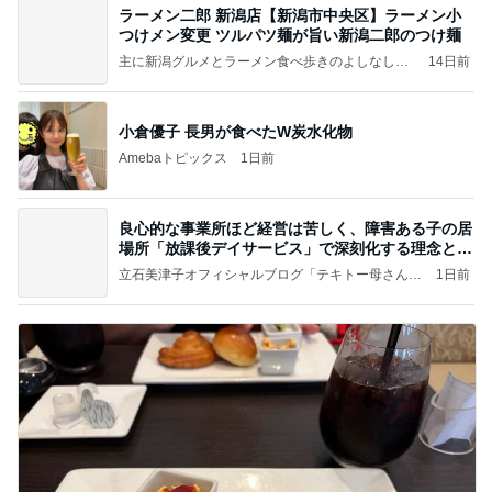
ラーメン二郎 新潟店【新潟市中央区】ラーメン小
つけメン変更 ツルパツ麺が旨い新潟二郎のつけ麺
主に新潟グルメとラーメン食べ歩きのよしなしご
14日前
と
小倉優子 長男が食べたW炭水化物
Amebaトピックス
1日前
良心的な事業所ほど経営は苦しく、障害ある子の居
場所「放課後デイサービス」で深刻化する理念と現
実の
立石美津子オフィシャルブログ「テキトー母さんの
1日前
すすめ」Powered by Ameba