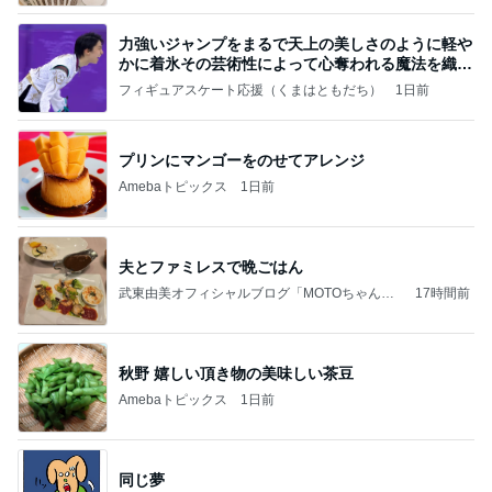
力強いジャンプをまるで天上の美しさのように軽や
かに着氷その芸術性によって心奪われる魔法を織り
なす
フィギュアスケート応援（くまはともだち）
1日前
プリンにマンゴーをのせてアレンジ
Amebaトピックス
1日前
夫とファミレスで晩ごはん
武東由美オフィシャルブログ「MOTOちゃんと
17時間前
のはっぴぃな毎日」Powered by Ameba
秋野 嬉しい頂き物の美味しい茶豆
Amebaトピックス
1日前
同じ夢