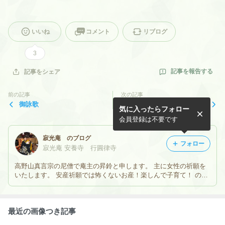
いいね
コメント
リブログ
3
記事を報告する
記事をシェア
前の記事
次の記事
御詠歌
島左近氏母上様の命日
気に入ったらフォロー
会員登録は不要です
寂光庵 のブログ
フォロー
寂光庵 安養寺 行圓律寺
高野山真言宗の尼僧で庵主の昇鈴と申します。 主に女性の祈願を
いたします。 安産祈願では怖くないお産！楽しんで子育て！ のお
話しをしています。 お問い合わせ等は ホームページhttp://jyakkou
an.com ご覧ください。
最近の画像つき記事