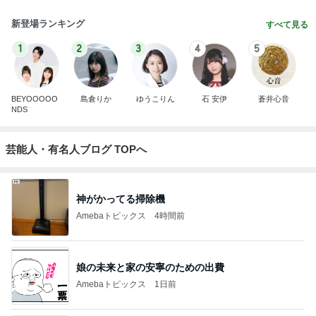
新登場ランキング
すべて見る
1
2
3
4
5
BEYOOOOO
島倉りか
ゆうこりん
石 安伊
蒼井心音
NDS
芸能人・有名人ブログ TOPへ
神がかってる掃除機
Amebaトピックス
4時間前
娘の未来と家の安寧のための出費
Amebaトピックス
1日前