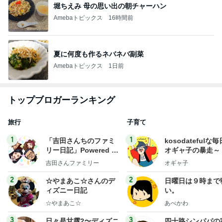
堀ちえみ 母の思い出の朝チャーハン
Amebaトピックス
16時間前
夏に何度も作るネバネバ副菜
Amebaトピックス
1日前
トップブロガーランキング
旅行
子育て
1
1
「吉田さんちのファミ
kosodatefulな毎
リー日記」Powered b
オギャ子の暴走～
y Ameba 吉田さんファ
吉田さんファミリー
オギャ子
ミリーオフィシャルブ
ログ
2
2
☆やまあこ☆さんのデ
日曜日は９時まで
ィズニー日記
い。
☆やまあこ☆
あべかわ
3
3
日々是甘露2〜ディズニ
四十路シンパパの