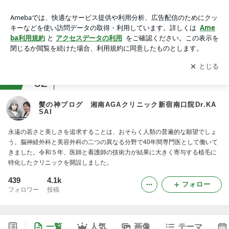
髪の神ブログ 湘南AGAクリニック新宿南口院Dr.KASAI
アプリをダウンロードして
ブログの更新通知
を受け取りまし
開く
ょう。
ranking
52
ヘアアレンジHOWTOジャンル
髪の神ブログ 湘南AGAクリニック新宿南口院Dr.KA
SAI
永遠の若さと美しさを追求することは、おそらく人類の普遍的な願望でしょ
う。脳神経外科と美容外科の二つの異なる分野で40年間専門医として働いて
きました。令和５年、医師と看護師の技術力が結果に大きく寄与する植毛に
特化したクリニックを開設しました。
439
4.1k
フォロー
フォロワー
投稿
一覧
人気
画像
テーマ