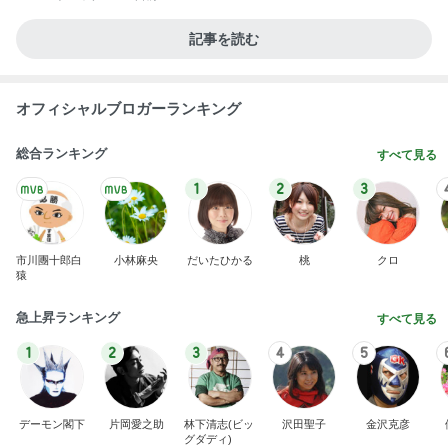
記事を読む
オフィシャルブロガーランキング
総合ランキング
すべて見る
1
2
3
市川團十郎白
小林麻央
だいたひかる
桃
クロ
猿
急上昇ランキング
すべて見る
1
2
3
4
5
デーモン閣下
片岡愛之助
林下清志(ビッ
沢田聖子
金沢克彦
グダディ)