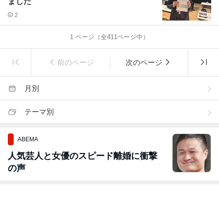
ました
2
1
ページ（全
411
ページ中）
前のページ
次のページ
月別
テーマ別
ABEMA
人気芸人と女優のスピード離婚に衝撃
の声