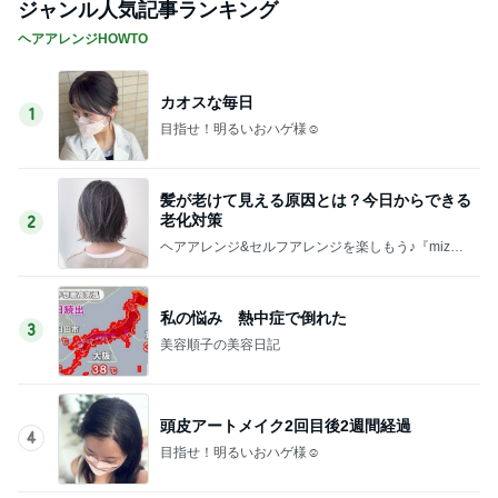
ジャンル人気記事ランキング
ヘアアレンジHOWTO
カオスな毎日
1
目指せ！明るいおハゲ様☺︎
髪が老けて見える原因とは？今日からできる
老化対策
2
ヘアアレンジ&セルフアレンジを楽しもう♪『mizun
otoshirou』
私の悩み 熱中症で倒れた
3
美容順子の美容日記
頭皮アートメイク2回目後2週間経過
4
目指せ！明るいおハゲ様☺︎