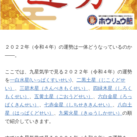
２０２２年（令和４年）の運勢は一体どうなっているのか
――。
ここでは、九星気学で見る２０２２年（令和４年）の運勢
を
一白水星(いっぱくすいせい)
、
二黒土星（じこくどせ
い）
、
三碧木星（さんぺきもくせい）
、
四緑木星（しろく
もくせい）
、
五黄土星（ごおうどせい）
、
六白金星（ろっ
ぱくきんせい）
、
七赤金星（しちせききんせい）
、
八白土
星（はっぱくどせい）
、
九紫火星（きゅうしかせい）
の順
で紹介していきます。