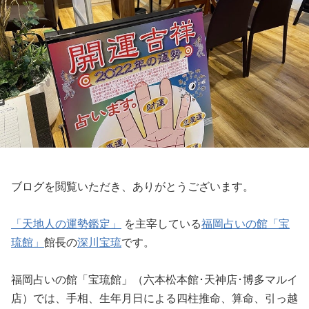
ブログを閲覧いただき、ありがとうございます。
「天地人の運勢鑑定」
を主宰している
福岡占いの館「宝
琉館」
館長の
深川宝琉
です。
福岡占いの館「宝琉館」（六本松本館･天神店･博多マルイ
店）では、手相、生年月日による四柱推命、算命、引っ越