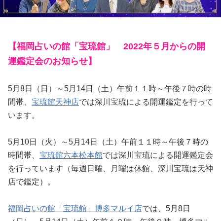
【福岡占いの館「宝琉館」 2022年５月から
の開
運鑑定会のお知らせ】
5月8日（日）～5月14日（土）午前１１時～午後７時の時
間帯、
宝琉館天神店
では深川宝琉による開運鑑定を行って
います。
5月10日（火）～5月14日（土）午前１１時～午後７時の
時間帯、
宝琉館六本松本館
では深川宝琉による開運鑑定会
を行っています（毎週日曜、月曜は休館、深川宝琉は天神
店で鑑定）。
福岡占いの館「宝琉館」博多マルイ店
では、5月8日