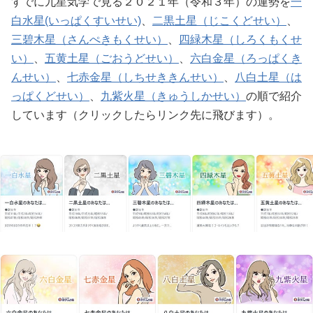
すでに九星気学で見る２０２１年（令和３年）の運勢を
一
白水星(いっぱくすいせい)
、
二黒土星（じこくどせい）
、
三碧木星（さんぺきもくせい）
、
四緑木星（しろくもくせ
い）
、
五黄土星（ごおうどせい）
、
六白金星（ろっぱくき
んせい）
、
七赤金星（しちせききんせい）
、
八白土星（は
っぱくどせい）
、
九紫火星（きゅうしかせい）
の順で紹介
しています（クリックしたらリンク先に飛びます）。