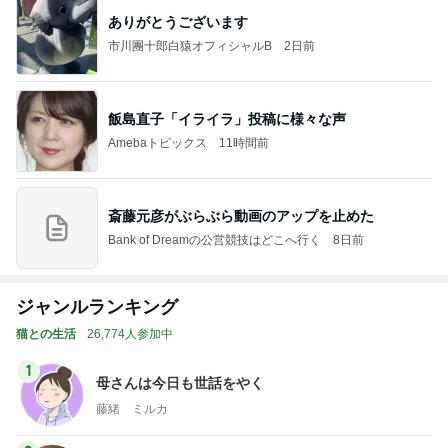
ありがとうございます
市川團十郎白猿オフィシャルB
2日前
飯島直子「イライラ」投稿に様々な声
Amebaトピックス
11時間前
斎藤元彦がぶらぶら動画のアップを止めた
Bank of Dreamの公営競技はどこへ行く
8日前
ジャンルランキング
猫との生活
26,774人参加中
1
母さんは今日も世話をやく
藤緒 ミルカ