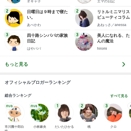
オギャ子
エマの日記
フ】
2
2
日曜日は９時まで寝た
リトルミニマリス
い。
ビューティコラム 
little minimalist'
あべかわ
あねっさ／anessa
uty colum
3
3
四十路シンパパの家族
美人になれる、た
日記
んの魔法
はやパパ
hiromi
もっと見る
オフィシャルブロガーランキング
総合ランキング
すべて見る
1
2
3
市川團十郎白
小林麻央
だいたひかる
桃
クロ