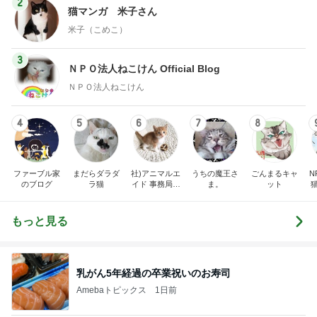
2
猫マンガ 米子さん
米子（こめこ）
3
ＮＰＯ法人ねこけん Official Blog
ＮＰＯ法人ねこけん
4
5
6
7
8
ファーブル家
まだらダラダ
社)アニマルエ
うちの魔王さ
ごんまるキャ
N
のブログ
ラ猫
イド 事務局＆
ま。
ット
みんなの日記
もっと見る
乳がん5年経過の卒業祝いのお寿司
Amebaトピックス
1日前