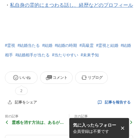
・
私自身の霊的にまつわる話し、経歴などのプロフィール
#
霊視
#
結婚当たる
#
結婚
#
結婚の時期
#
高級霊
#
霊視と結婚
#
結婚
相手
#
結婚相手が当たる
#
当たりやすい
#
未来予知
いいね
コメント
リブログ
2
記事を報告する
記事をシェア
前の記事
次の記事
霊感を消す方法は、あるが！
霊視で浮気は、探偵になった
気に入ったらフォロー
本当に消したい？
つもりで相談するのもポイン
ト
会員登録は不要です