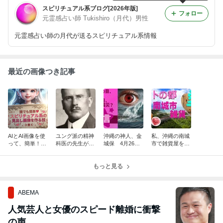
スピリチュアル系ブログ[2026年版]
フォロー
元霊感占い師 Tukishiro（月代）男性
元霊感占い師の月代が送るスピリチュアル系情報
最近の画像つき記事
AIとAI画像を使
ユング派の精神
沖縄の神人、金
私、沖縄の南城
って、簡単！ス
科医の先生が家
城保 4月26
市で雑貨屋を始
ピリチュアル系
に訪れる
日、当たるの
める事に致しま
の見出し画像を
か！
した。
作る技
もっと見る
ABEMA
人気芸人と女優のスピード離婚に衝撃
の声