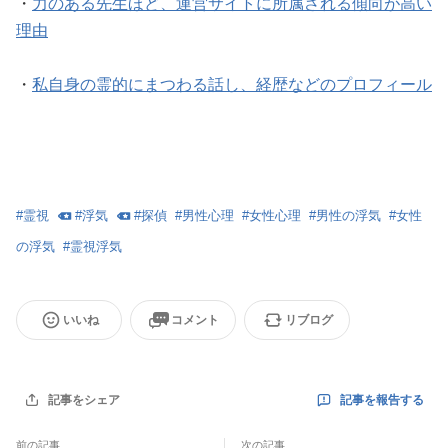
・
力のある先生ほど、運営サイトに所属される傾向が高い
理由
・
私自身の霊的にまつわる話し、経歴などのプロフィール
#
霊視
#
浮気
#
探偵
#
男性心理
#
女性心理
#
男性の浮気
#
女性
の浮気
#
霊視浮気
いいね
コメント
リブログ
記事を報告する
記事をシェア
前の記事
次の記事