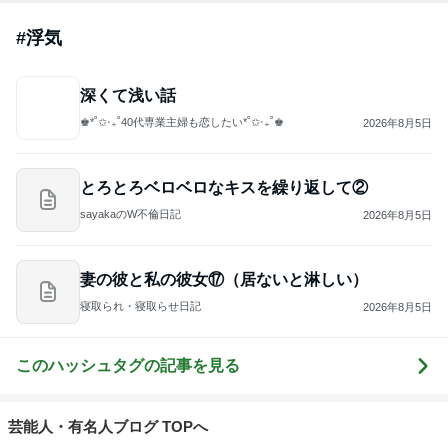
深くて浅い話
♚︎*˚✩︎‧₊˚40代専業主婦も恋したい*˚✩︎‧₊˚♚︎
2026年8月5日
とろとろベロベロなキスを繰り返して②
sayakaのW不倫日記
2026年8月5日
妻の彼と私の彼女⑰（居ないと淋しい）
寝取られ・寝取らせ日記
2026年8月5日
このハッシュタグの記事を見る
芸能人・有名人ブログ TOPへ
キャシー中島の29歳で亡くなった長女
Amebaトピックス
1日前