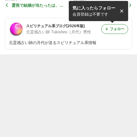
霊視で結婚が当たったは、当
霊感を鍛える方法は、簡単な
気に入ったらフォロー
たる話が多い理由
方法が世の中に存在する
会員登録は不要です
スピリチュアル系ブログ[2026年版]
フォロー
元霊感占い師 Tukishiro（月代）男性
元霊感占い師の月代が送るスピリチュアル系情報