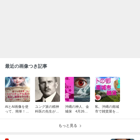
最近の画像つき記事
AIとAI画像を使
ユング派の精神
沖縄の神人、金
私、沖縄の南城
って、簡単！ス
科医の先生が家
城保 4月26
市で雑貨屋を始
ピリチュアル系
に訪れる
日、当たるの
める事に致しま
の見出し画像を
か！
した。
作る技
もっと見る