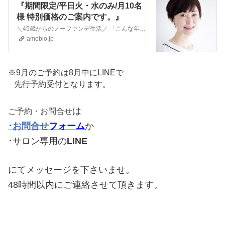
『期間限定/平日火・水のみ/月10名
様 特別価格のご案内です。』
＼45歳からのノーファンデ生活／ 「こんな年だから…」と諦めていた方に。 自分の肌が好きになる！2か月に一度のメンテナンスと佐伯チズメソッド簡単セルフケアで…
ameblo.jp
※9月のご予約は8月中にLINEで
先行予約受付となります。
は
ご予約・お問合せ
･お問合せ
フォーム
か
･サロン専用の
LINE
にてメッセージを下さいませ。
48時間以内にご連絡させて頂きます。