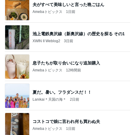
夫がすべて美味しいと言った晩ごはん
Amebaトピックス
1日前
池上電鉄奥沢線（新奥沢線）の歴史を探る その1
XWIN II Weblog2
3日前
息子たちが取り合いになり追加購入
Amebaトピックス
12時間前
夏だ。暑い。フラダンスだ！！
Lanikai＊天国の海＊
2日前
コストコで娘に言われ何も買わぬ夫
Amebaトピックス
1日前