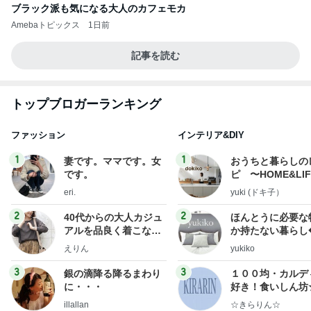
ブラック派も気になる大人のカフェモカ
Amebaトピックス
1日前
記事を読む
トップブロガーランキング
ファッション
インテリア&DIY
1
1
妻です。ママです。女
おうちと暮らしの
です。
ピ 〜HOME&LI
eri.
yuki (ドキ子）
2
2
40代からの大人カジュ
ほんとうに必要な
アルを品良く着こなす
か持たない暮らし
ファッションブログ
ep Life Simple
えりん
yukiko
ンテリアのきろく
3
3
銀の滴降る降るまわり
１００均・カルデ
に・・・
好き！食いしん坊
らりん☆のブログ
illallan
☆きらりん☆