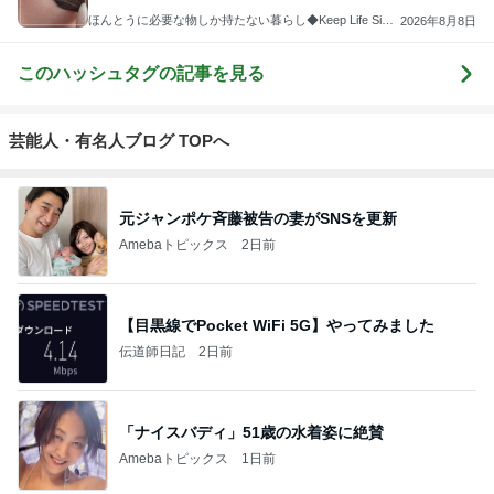
ほんとうに必要な物しか持たない暮らし◆Keep Life Simpl
2026年8月8日
e◆〜インテリアのきろく〜
このハッシュタグの記事を見る
芸能人・有名人ブログ TOPへ
元ジャンポケ斉藤被告の妻がSNSを更新
Amebaトピックス
2日前
【目黒線でPocket WiFi 5G】やってみました
伝道師日記
2日前
「ナイスバディ」51歳の水着姿に絶賛
Amebaトピックス
1日前