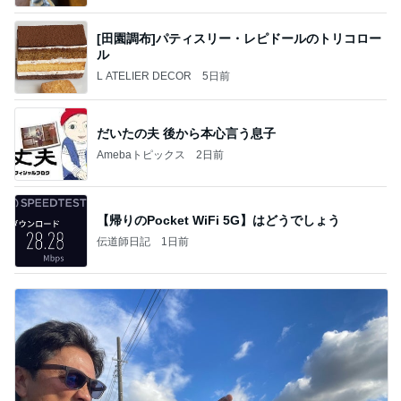
[田園調布]パティスリー・レピドールのトリコロー
ル
L ATELIER DECOR
5日前
だいたの夫 後から本心言う息子
Amebaトピックス
2日前
【帰りのPocket WiFi 5G】はどうでしょう
伝道師日記
1日前