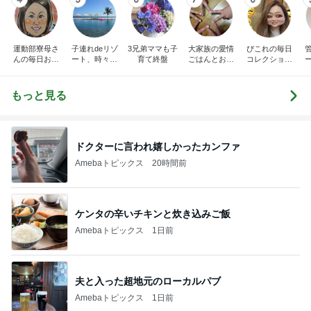
運動部寮母さ
子連れdeリゾ
3兄弟ママも子
大家族の愛情
ぴこれの毎日
んの毎日お弁
ート、時々キ
育て終盤
ごはんとお弁
コレクション
当☆毎日ごは
ャラ弁
当❤︎
♬.*ﾟ
ん☆
もっと見る
ドクターに言われ嬉しかったカンファ
Amebaトピックス
20時間前
ケンタの辛いチキンと炊き込みご飯
Amebaトピックス
1日前
夫と入った超地元のローカルパブ
Amebaトピックス
1日前