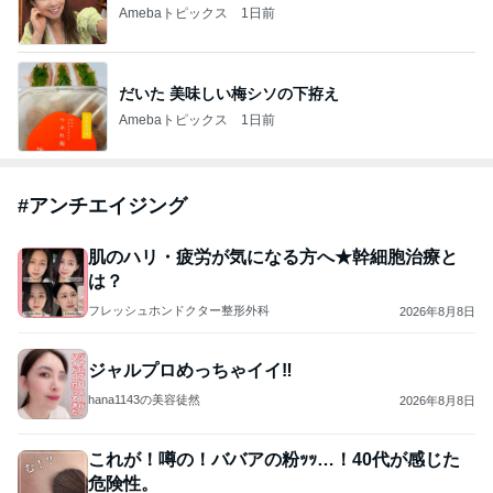
Amebaトピックス
1日前
だいた 美味しい梅シソの下拵え
Amebaトピックス
1日前
#
アンチエイジング
肌のハリ・疲労が気になる方へ★幹細胞治療と
は？
フレッシュホンドクター整形外科
2026年8月8日
ジャルプロめっちゃイイ‼️
hana1143の美容徒然
2026年8月8日
これが！噂の！ババアの粉ｯｯ…！40代が感じた
危険性。