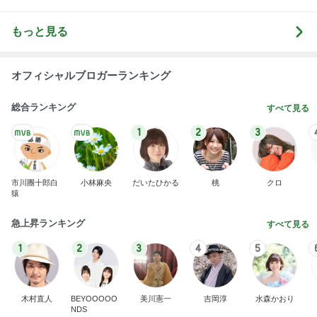
もっと見る
オフィシャルブロガーランキング
総合ランキング
すべて見る
1
2
3
市川團十郎白
小林麻央
だいたひかる
桃
クロ
猿
急上昇ランキング
すべて見る
1
2
3
4
5
木村直人
BEYOOOOO
美川憲一
吉岡淳
水森かおり
NDS