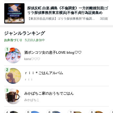
探偵反町.白楽.綱島《不倫調査》一方的離婚別居|ゴ
リラ探偵事務所東京横浜|不倫不貞行為証拠集め
【東京渋谷品川横浜】ゴリラ探偵事務所“不倫調査
3日前
証拠集め”浮気調査/上野神田新橋品川渋谷新宿池袋
横浜社内不倫調査一方的離婚別居
ジャンルランキング
お弁当づくり
5,210人参加中
1
酒ポンコツ女の息子LOVE blog♡♡
kana♡♡♡
2
ｒｉｉ＊ごはんアルバム
ｒｉｉ
3
みかぱちこ家のおうちでごはん
みかぱちこ
4
5
6
7
8