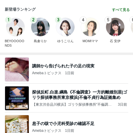
新登場ランキング
すべて見る
1
2
3
4
5
BEYOOOOO
島倉りか
ゆうこりん
MOMIママ
石 安伊
NDS
講師から告げられた子の足の現実
Amebaトピックス
1日前
探偵反町.白楽.綱島《不倫調査》一方的離婚別居|ゴ
リラ探偵事務所東京横浜|不倫不貞行為証拠集め
【東京渋谷品川横浜】ゴリラ探偵事務所“不倫調査
3日前
証拠集め”浮気調査/上野神田新橋品川渋谷新宿池袋
横浜社内不倫調査一方的離婚別居
息子の咳で小児科受診の確認不足
Amebaトピックス
1日前