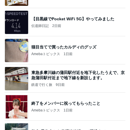
【目黒線でPocket WiFi 5G】やってみました
伝道師日記
2日前
猫目当てで買ったカルディのグッズ
Amebaトピックス
1日前
東急多摩川線の蒲田駅付近を地下化したうえで、京
急蒲田駅付近まで地下線を新設します。
鉄道で行く旅
9日前
終了をメンバーに祝ってもらったこと
Amebaトピックス
1日前