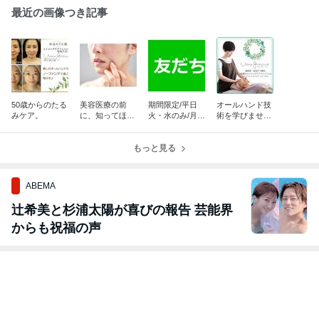
最近の画像つき記事
50歳からのたる
美容医療の前
期間限定/平日
オールハンド技
みケア。
に、知ってほし
火・水のみ/月1
術を学びません
いこと。
0名様 特別価格
か？
のご案内です。
もっと見る
ABEMA
辻希美と杉浦太陽が喜びの報告 芸能界
からも祝福の声