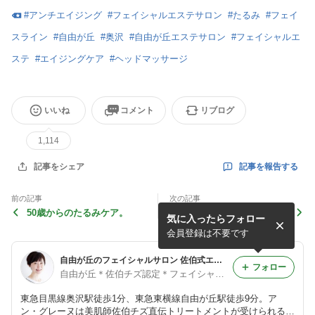
#
アンチエイジング
#
フェイシャルエステサロン
#
たるみ
#
フェイ
スライン
#
自由が丘
#
奥沢
#
自由が丘エステサロン
#
フェイシャルエ
ステ
#
エイジングケア
#
ヘッドマッサージ
いいね
コメント
リブログ
1,114
記事を報告する
記事をシェア
前の記事
次の記事
50歳からのたるみケア。
美容医療の前に、知ってほし
気に入ったらフォロー
いこと。
会員登録は不要です
自由が丘のフェイシャルサロン 佐伯式エステで美肌エイジングケア
フォロー
自由が丘＊佐伯チズ認定＊フェイシャルサロン アン･グレーヌ
東急目黒線奥沢駅徒歩1分、東急東横線自由が丘駅徒歩9分。ア
ン・グレーヌは美肌師佐伯チズ直伝トリートメントが受けられる全