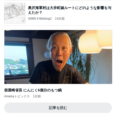
奥沢海軍村は大井町線ルートにどのような影響を与
えたか？
XWIN II Weblog2
14日前
假屋崎省吾 にんにく6個分のもつ鍋
Amebaトピックス
1日前
記事を読む