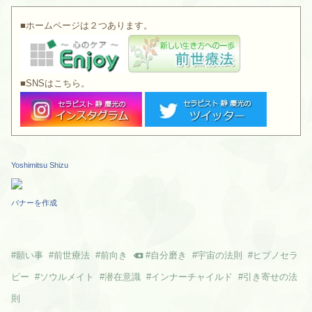
■ホームページは２つあります。
■SNSはこちら。
Yoshimitsu Shizu
バナーを作成
#
願い事
#
前世療法
#
前向き
#
自分磨き
#
宇宙の法則
#
ヒプノセラ
ピー
#
ソウルメイト
#
潜在意識
#
インナーチャイルド
#
引き寄せの法
則