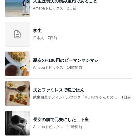
人生は喪失の積み重ねであること
Amebaトピックス
2日前
学生
日本人
7日前
親友の+100円のピーマンマシマシ
Amebaトピックス
14時間前
夫とファミレスで晩ごはん
武東由美オフィシャルブログ「MOTOちゃんとのは
1日前
っぴぃな毎日」Powered by Ameba
長女の前で元夫にした土下座
Amebaトピックス
11時間前