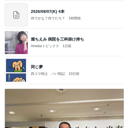
2026/08/07(K) 4本
何でかな？何でだろ？
1時間前
堀ちえみ 病院を三科掛け持ち
Amebaトピックス
1日前
同じ夢
四コマ戦士 パパ戦記
10日前