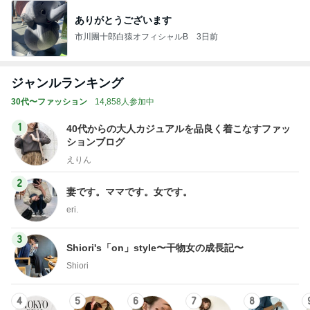
ありがとうございます
市川團十郎白猿オフィシャルB
3日前
ジャンルランキング
30代〜ファッション
14,858人参加中
1
40代からの大人カジュアルを品良く着こなすファッ
ションブログ
えりん
2
妻です。ママです。女です。
eri.
3
Shiori's「on」style〜干物女の成長記〜
Shiori
4
5
6
7
8