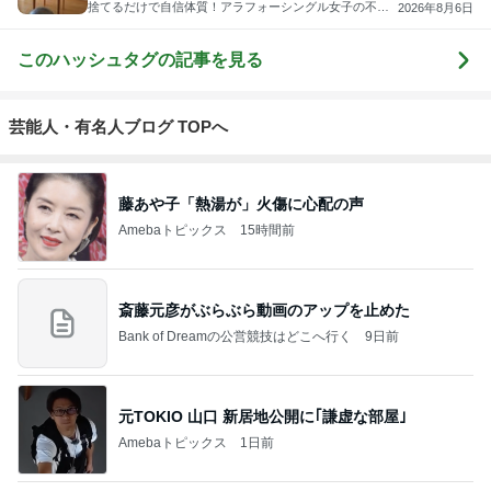
捨てるだけで自信体質！アラフォーシングル女子の不安
2026年8月6日
を一生モノの自信に変える♡ 断捨離®トレーナーかみべ
っぷせいこ
このハッシュタグの記事を見る
芸能人・有名人ブログ TOPへ
藤あや子「熱湯が」火傷に心配の声
Amebaトピックス
15時間前
斎藤元彦がぶらぶら動画のアップを止めた
Bank of Dreamの公営競技はどこへ行く
9日前
元TOKIO 山口 新居地公開に｢謙虚な部屋｣
Amebaトピックス
1日前