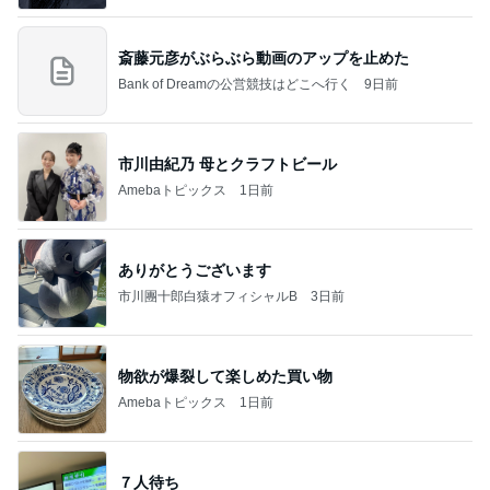
斎藤元彦がぶらぶら動画のアップを止めた
Bank of Dreamの公営競技はどこへ行く
9日前
市川由紀乃 母とクラフトビール
Amebaトピックス
1日前
ありがとうございます
市川團十郎白猿オフィシャルB
3日前
物欲が爆裂して楽しめた買い物
Amebaトピックス
1日前
７人待ち