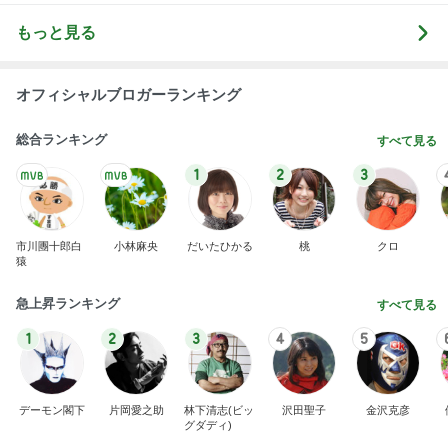
もっと見る
オフィシャルブロガーランキング
総合ランキング
すべて見る
1
2
3
市川團十郎白
小林麻央
だいたひかる
桃
クロ
猿
急上昇ランキング
すべて見る
1
2
3
4
5
デーモン閣下
片岡愛之助
林下清志(ビッ
沢田聖子
金沢克彦
グダディ)