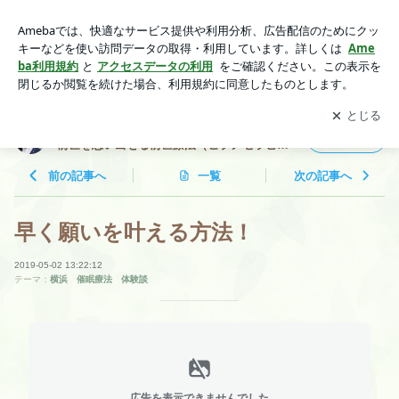
早く願いを叶える方法！ | 世界一周セラピスト 静 慶光 ！
自分の前世を思い出せる前世療法（ヒプノセラピー）！ 前
アプリをダウンロードして
ブログの更新通知
を受け取りまし
開く
世療法の専門家！
ょう。
世界一周セラピスト 静 慶光 ！ 自分の
フォロー
前世を思い出せる前世療法（ヒプノセラピ
ー）！ 前世療法の専門家！
前の記事へ
一覧
次の記事へ
早く願いを叶える方法！
2019-05-02 13:22:12
テーマ：
横浜 催眠療法 体験談
広告を表示できませんでした