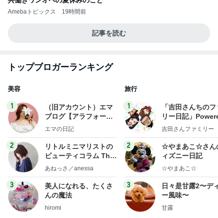
共働きワンオペの夏休みのこと
Amebaトピックス
19時間前
記事を読む
トップブロガーランキング
美容
旅行
1
1
（旧アカウント）エマ
「吉田さんちのフ
ブログ【アラフォー会
リー日記」Powere
社売却セカンドライ
y Ameba 吉田さ
エマの日記
吉田さんファミリー
フ】
ミリーオフィシャ
ログ
2
2
リトルミニマリストの
☆やまあこ☆さん
ビューティコラム The
ィズニー日記
little minimalist's bea
あねっさ／anessa
☆やまあこ☆
uty colum
3
3
美人になれる、たくさ
日々是甘露2〜デ
んの魔法
ー風味〜
hiromi
甘露