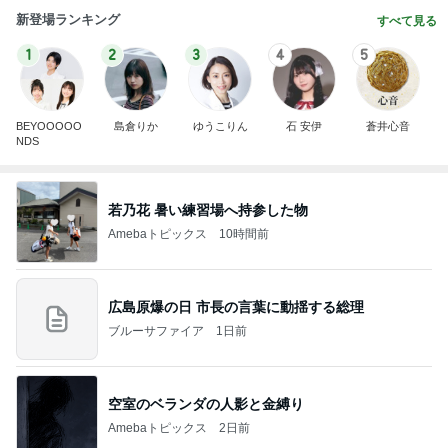
新登場ランキング
すべて見る
1
2
3
4
5
BEYOOOOO
島倉りか
ゆうこりん
石 安伊
蒼井心音
NDS
若乃花 暑い練習場へ持参した物
Amebaトピックス
10時間前
広島原爆の日 市長の言葉に動揺する総理
ブルーサファイア
1日前
空室のベランダの人影と金縛り
Amebaトピックス
2日前