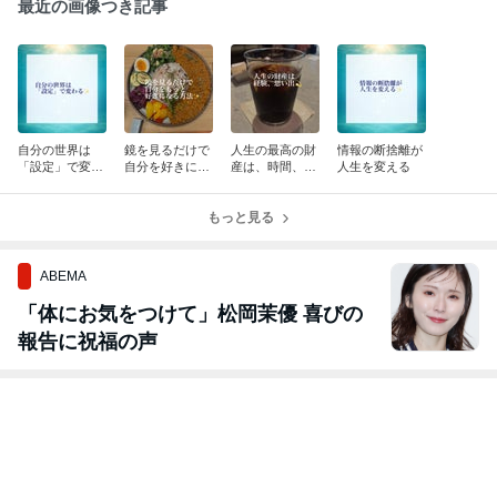
最近の画像つき記事
自分の世界は
鏡を見るだけで
人生の最高の財
情報の断捨離が
「設定」で変わ
自分を好きにな
産は、時間、経
人生を変える
る
る方法
験、思い出
もっと見る
ABEMA
「体にお気をつけて」松岡茉優 喜びの
報告に祝福の声