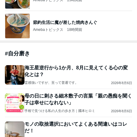
節約生活に魔が差した焼肉きんぐ
Amebaトピックス
18時間前
#
自分磨き
海王星逆行から1か月、8月に見えてくる心の変
化とは？
霊感強いですが、至って普通です。
2026年8月6日
母の日に刺さる細木数子の言葉「親の愚痴を聞く
子は幸せになれない」
手相で見つける私の人生の歩き方｜國本ヒロミ
2026年8月6日
モノの取捨選択においてよくある間違いはコレ
だ！