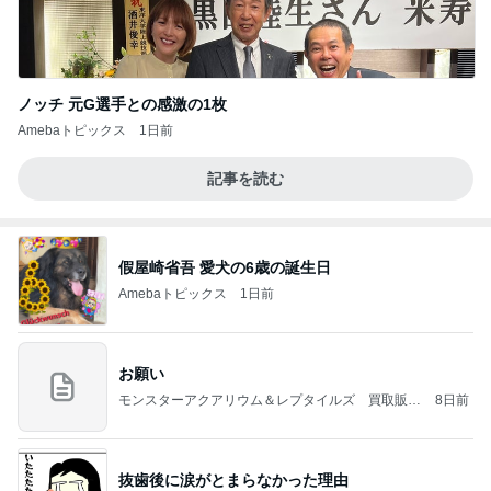
ノッチ 元G選手との感激の1枚
Amebaトピックス
1日前
記事を読む
假屋崎省吾 愛犬の6歳の誕生日
Amebaトピックス
1日前
お願い
モンスターアクアリウム＆レプタイルズ 買取販売
8日前
情報
抜歯後に涙がとまらなかった理由