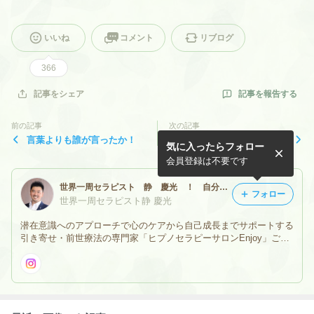
いいね
コメント
リブログ
366
記事を報告する
記事をシェア
前の記事
次の記事
言葉よりも誰が言ったか！
幸せを引き寄せる秘訣！
気に入ったらフォロー
会員登録は不要です
世界一周セラピスト 静 慶光 ！ 自分の前世を思い出せる前世療法（ヒプノセラピー）！ 前世療法の専門家！
フォロー
世界一周セラピスト静 慶光
潜在意識へのアプローチで心のケアから自己成長までサポートする
引き寄せ・前世療法の専門家「ヒプノセラピーサロンEnjoy」ご予
約・お問い合わせはメールにて承ります。営業時間：9:00〜21:00
（完全予約制）※当面の間オンラインセッションのみの対応。