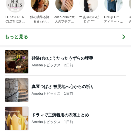
TOKYO REAL
銀の滴降る降
coco-eririko大
*** あやのハピ
UNIQLOコー
CLOTHES 大
るまわり
人のプチプラ
ログ ***
ディネート日
人世代のリア
に・・・
mixコーデ
記
ハ
ルクローズ
♪
もっと見る
砂浴びのようだったうずらの埋葬
Amebaトピックス
2日前
真琴つばさ 被災地へ心からの祈り
Amebaトピックス
1日前
ドラマで主演着用の衣装まとめ
Amebaトピックス
1日前