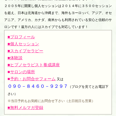
２００５年に開業し個人セッションは２０１４年に３５００セッション
を超え、日本は北海道から沖縄まで、海外もヨーロッパ、アジア、オセ
アニア、アメリカ、カナダ、南米からも利用されている安心と信頼のサ
ロンです！遠方の人にはスカイプでも対応しています！
■プロフィール
■個人セッション
■スカイプセラピー
■体験談
■ヒプノセラピスト養成講座
■
サロンの場所
■
予約・お問合せフォーム
又は
０９０－８４６０－９２９７
（ブログを見てとお電話下
さい）
※当日予約もお気軽にお問合せ下さい（土日祝日も営業）
■無料メルマガ登録