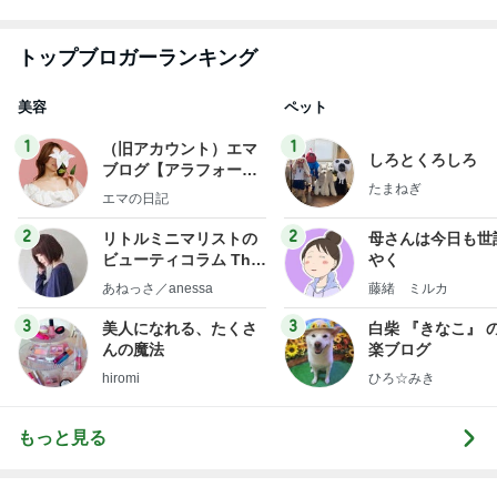
トップブロガーランキング
美容
ペット
1
1
（旧アカウント）エマ
しろとくろしろ
ブログ【アラフォー会
たまねぎ
社売却セカンドライ
エマの日記
フ】
2
2
リトルミニマリストの
母さんは今日も世
ビューティコラム The
やく
little minimalist's bea
あねっさ／anessa
藤緒 ミルカ
uty colum
3
3
美人になれる、たくさ
白柴 『きなこ』 
んの魔法
楽ブログ
hiromi
ひろ☆みき
もっと見る