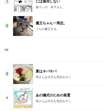
には通用しない
1
猫マンガ 米子さん
魔王ちゃん一周忌。
2
うちの魔王さま。
夏はネバネバ
3
母さんは今日も世話をやく
あの儀式のための装置
4
母さんは今日も世話をやく