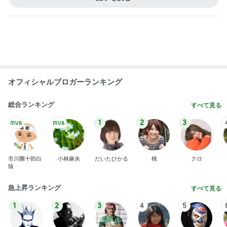
オフィシャルブロガーランキング
総合ランキング
すべて見る
1
2
3
市川團十郎白
小林麻央
だいたひかる
桃
クロ
猿
急上昇ランキング
すべて見る
1
2
3
4
5