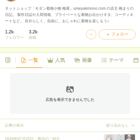
ネットショップ「モダン着物小物 梅屋」umeyakimono.com の店主 梅まりの
日記。 製作日誌や入荷情報、プライベートな着物お出かけネタ、コーディネ
ートなど。 自分らしく、自由に、おしゃれに着物を楽しもう♪
1.2k
3.2k
フォロー
フォロワー
投稿
一覧
人気
画像
テーマ
広告を表示できませんでした
記事の表示
絞り込みなし
2026年07月25日
・
商品のご紹介