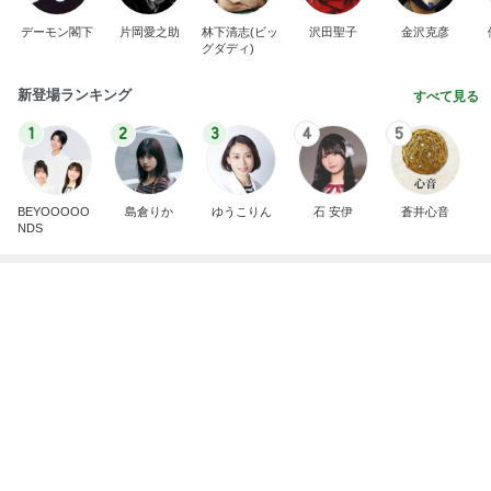
デーモン閣下
片岡愛之助
林下清志(ビッ
沢田聖子
金沢克彦
グダディ)
新登場ランキング
すべて見る
1
2
3
4
5
BEYOOOOO
島倉りか
ゆうこりん
石 安伊
蒼井心音
NDS