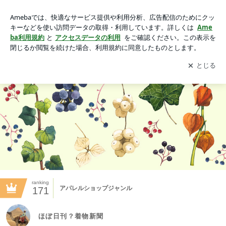
ほぼ日刊？着物新聞
アプリをダウンロードして
ブログの更新通知
を受け取りまし
開く
ょう。
ranking
アパレルショップジャンル
171
ほぼ日刊？着物新聞