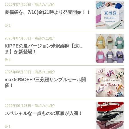
2026年07月09日
・
商品のご紹介
夏福袋を、7/10(金)21時より発売開始！！
2
2026年07月05日
・
商品のご紹介
KIPPEの夏バージョン米沢綿麻【涼し
ま】が新登場！
4
2026年06月30日
・
商品のご紹介
max50%OFF!!三分紐サンプルセール開
催！
2026年06月28日
・
商品のご紹介
スペシャルな一点ものの草履が入荷！
1