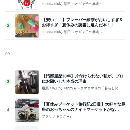
kosodatefulな毎日 ～オギャ子の暴走～
【安い！！】フレーバー緑茶がおいしすぎ＆
お得すぎ！夏休みの読書に選んだ本！！
2
kosodatefulな毎日 ～オギャ子の暴走～
【汚部屋歴30年】片付けられない私が、プロ
にお願いした本当の理由
3
最悪！転じてHappy★〜タマタマヨの「暮らしのし
くじり帳」〜
【夏休みプーケット旅行記2日目】大好きな豚
串のおっちゃんのナイトマーケットがな
4
い！！
フタリノキロク＋2
やっぱり長男が全額負担してた財布事情
5
私の日常～日々の出来事～