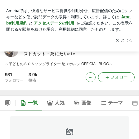
悠々ホルン～子どものＳＯＳソングライター～家庭や学校での
SOS 家庭不和・いじめ・不登校・虐待・リストカット・死
アプリをダウンロードして
ブログの更新通知
を受け取りまし
開く
にたいetc
ょう。
悠々ホルン～子どものＳＯＳソングライター～家庭や
学校でのSOS 家庭不和・いじめ・不登校・虐待・リ
ストカット・死にたいetc
～子どものＳＯＳソングライター 悠々ホルン OFFICIAL BLOG～
931
3.0k
フォロー
フォロワー
投稿
一覧
人気
画像
テーマ