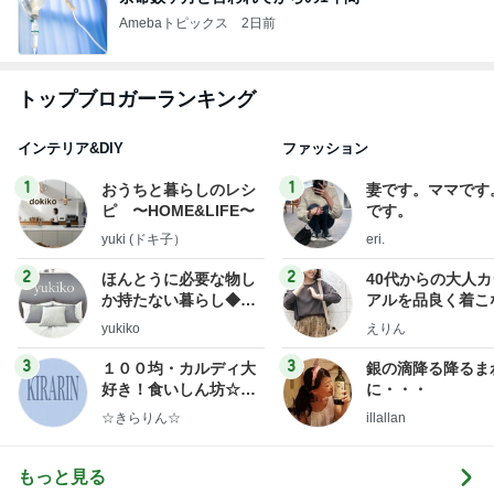
Amebaトピックス
2日前
トップブロガーランキング
インテリア&DIY
ファッション
1
1
おうちと暮らしのレシ
妻です。ママです
ピ 〜HOME&LIFE〜
です。
yuki (ドキ子）
eri.
2
2
ほんとうに必要な物し
40代からの大人
か持たない暮らし◆Ke
アルを品良く着こ
ep Life Simple◆〜イ
ファッションブロ
yukiko
えりん
ンテリアのきろく〜
3
3
１００均・カルディ大
銀の滴降る降るま
好き！食いしん坊☆き
に・・・
らりん☆のブログ
☆きらりん☆
illallan
もっと見る