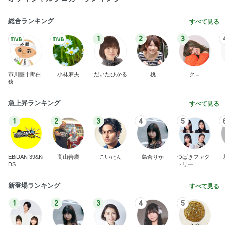
総合ランキング
すべて見る
1
2
3
市川團十郎白
小林麻央
だいたひかる
桃
クロ
猿
急上昇ランキング
すべて見る
1
2
3
4
5
EBiDAN 39&Ki
高山善廣
こいたん
島倉りか
つばきファク
DS
トリー
新登場ランキング
すべて見る
1
2
3
4
5