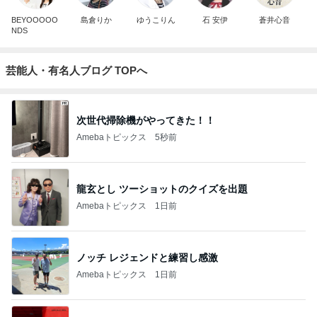
BEYOOOOO
島倉りか
ゆうこりん
石 安伊
蒼井心音
NDS
芸能人・有名人ブログ TOPへ
次世代掃除機がやってきた！！
Amebaトピックス
5秒前
龍玄とし ツーショットのクイズを出題
Amebaトピックス
1日前
ノッチ レジェンドと練習し感激
Amebaトピックス
1日前