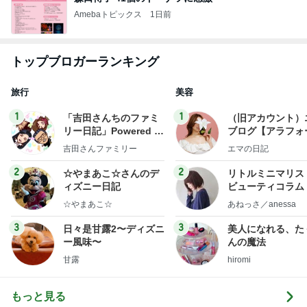
Amebaトピックス
1日前
トップブロガーランキング
旅行
美容
1
1
「吉田さんちのファミ
（旧アカウント）
リー日記」Powered b
ブログ【アラフォ
y Ameba 吉田さんファ
社売却セカンドラ
吉田さんファミリー
エマの日記
ミリーオフィシャルブ
フ】
ログ
2
2
☆やまあこ☆さんのデ
リトルミニマリス
ィズニー日記
ビューティコラム 
little minimalist'
☆やまあこ☆
あねっさ／anessa
uty colum
3
3
日々是甘露2〜ディズニ
美人になれる、た
ー風味〜
んの魔法
甘露
hiromi
もっと見る