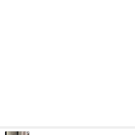
次世代掃除機がやってきた！！
Amebaトピックス
19時間前
予約が取れたとうもろこしのかき氷
Amebaトピックス
2日前
家族風呂に5回も入った一人旅
Amebaトピックス
1日前
期待以上の桃とお茶の組合せ
Amebaトピックス
1日前