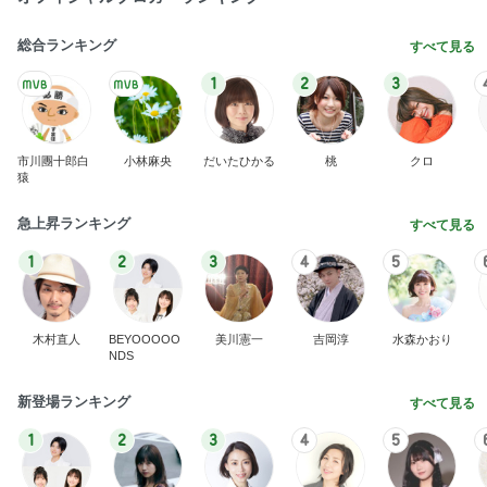
総合ランキング
すべて見る
1
2
3
市川團十郎白
小林麻央
だいたひかる
桃
クロ
猿
急上昇ランキング
すべて見る
1
2
3
4
5
木村直人
BEYOOOOO
美川憲一
吉岡淳
水森かおり
NDS
新登場ランキング
すべて見る
1
2
3
4
5