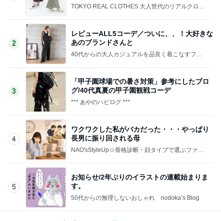
TOKYO REAL CLOTHES 大人世代のリアルクロー
ズ
レビューALL5コーデ／ついに、、！大好きな
あのブランドさんと
2
40代からの大人カジュアルを品良く着こなすファ
ッションブログ
「甲子園球場での暑さ対策」参考にしたブロ
グ/40代真夏の甲子園観戦コーデ
3
*** あやのハピログ ***
ワクワクした私がバカだった・・・やっぱり
長男に振り回される母
4
NAO'sStyleUp☆骨格診断・顔タイプで選ぶファッ
ションコーデ
お知らせ/2年ぶりのイラストの連載始まりま
す。
5
50代からの無理しないおしゃれ nodoka’s Blog