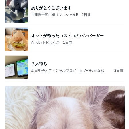
ありがとうございます
市川團十郎白猿オフィシャルB
2日前
オットが作ったコストコのハンバーガー
Amebaトピックス
1日前
７人待ち
沢田聖子オフィシャルブログ「In My Heartな旅日
2日前
記」by Ameba