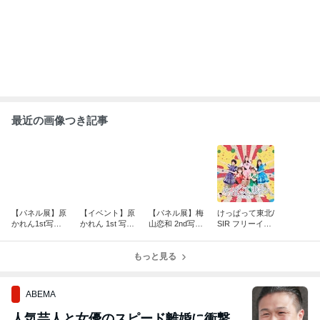
最近の画像つき記事
【パネル展】原
【イベント】原
【パネル展】梅
けっぱって東北/
かれん1st写真
かれん 1st 写真
山恋和 2nd写真
SIR フリーイベ
集「どストライ
集 どストライク
集「COCOIR
ント開催決定！
ク」 発売記念パ
発売記念イベン
O」 発売記念パ
ネル展開催！
ト
もっと見る
ネル展開催！
ABEMA
人気芸人と女優のスピード離婚に衝撃