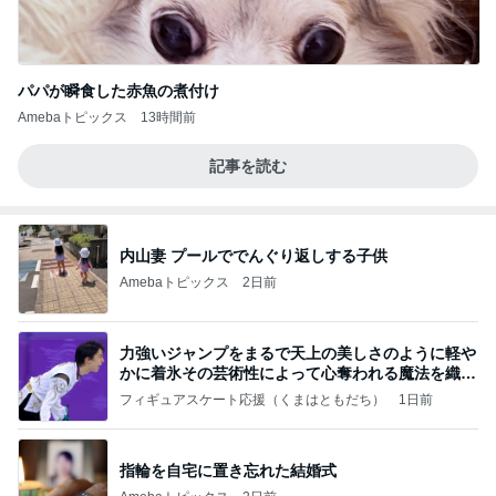
パパが瞬食した赤魚の煮付け
Amebaトピックス
13時間前
記事を読む
内山妻 プールででんぐり返しする子供
Amebaトピックス
2日前
力強いジャンプをまるで天上の美しさのように軽や
かに着氷その芸術性によって心奪われる魔法を織り
なす
フィギュアスケート応援（くまはともだち）
1日前
指輪を自宅に置き忘れた結婚式