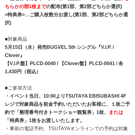
ちらかの部1枚まで
の配布(第1部、第2部どちらか選択)
<特典券>…ご購入枚数分お渡し(第1部、第2部どちらか選
択)
■対象商品
5月15日（水）発売BUGVEL 5th シングル『V.I.P. /
Clover』
【V.I.P.盤】PLCD-0040 / 【Clover盤】PLCD-0041 / 各
1,430円（税込）
■ご参加方法
・イベント当日、10:00よりTSUTAYA EBISUBASHI 4F
レジで対象商品を前金予約いただいたお客様に、１枚ご予
約で「整理番号付きトークショー観覧券」1枚、
または
「特典券」1枚をお渡しいたします。
・事前の電話予約、TSUTAYAオンラインでの予約は対象