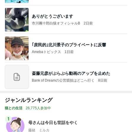
ありがとうございます
市川團十郎白猿オフィシャルB
2日前
｢庶民的｣北川景子のプライベートに反響
Amebaトピックス
1日前
斎藤元彦がぶらぶら動画のアップを止めた
Bank of Dreamの公営競技はどこへ行く
8日前
ジャンルランキング
猫との生活
26,775人参加中
1
母さんは今日も世話をやく
藤緒 ミルカ