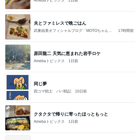
Amebaトピックス
2日前
夫とファミレスで晩ごはん
武東由美オフィシャルブログ「MOTOちゃんと
17時間前
のはっぴぃな毎日」Powered by Ameba
原田龍二 天気に恵まれた岩手ロケ
Amebaトピックス
1日前
同じ夢
四コマ戦士 パパ戦記
10日前
クタクタで帰りに寄ったほっともっと
Amebaトピックス
1日前