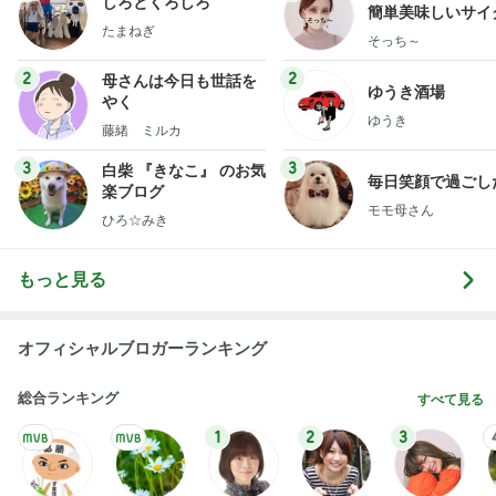
しろとくろしろ
簡単美味しいサイ
たまねぎ
献立
そっち～
2
2
母さんは今日も世話を
ゆうき酒場
やく
ゆうき
藤緒 ミルカ
3
3
白柴 『きなこ』 のお気
毎日笑顔で過ごし
楽ブログ
モモ母さん
ひろ☆みき
もっと見る
オフィシャルブロガーランキング
総合ランキング
すべて見る
1
2
3