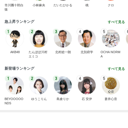
市川團十郎白
小林麻央
だいたひかる
桃
クロ
猿
急上昇ランキング
すべて見る
1
2
3
4
5
AKB48
たんぽぽ川村
北村総一朗
北別府学
OCHA NORM
エミコ
A
新登場ランキング
すべて見る
1
2
3
4
5
BEYOOOOO
ゆうこりん
島倉りか
石 安伊
蒼井心音
NDS