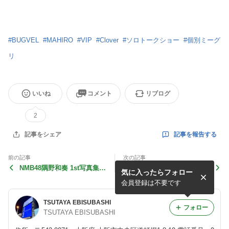
#
BUGVEL
#
MAHIRO
#
VIP
#
Clover
#
ソロトークショー
#
個別ミーグ
リ
いいね
コメント
リブログ
2
記事を報告する
記事をシェア
前の記事
次の記事
NMB48隅野和奏 1st写真集
EBiDAN OSAKA「ほな！！
気に入ったらフォロー
発売記念イベント開催！
楽しもか！！2024 春」
会員登録は不要です
TSUTAYA EBISUBASHI
フォロー
TSUTAYA EBISUBASHI