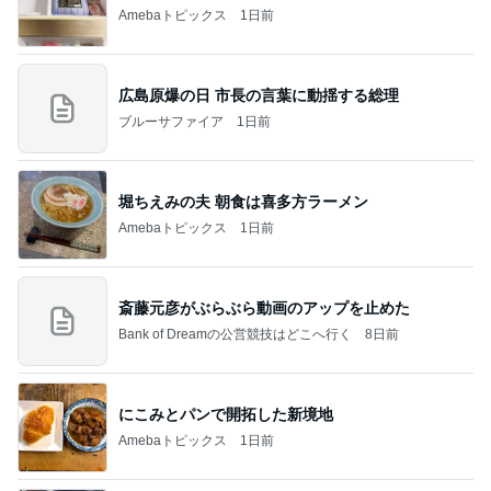
Amebaトピックス
1日前
広島原爆の日 市長の言葉に動揺する総理
ブルーサファイア
1日前
堀ちえみの夫 朝食は喜多方ラーメン
Amebaトピックス
1日前
斎藤元彦がぶらぶら動画のアップを止めた
Bank of Dreamの公営競技はどこへ行く
8日前
にこみとパンで開拓した新境地
Amebaトピックス
1日前