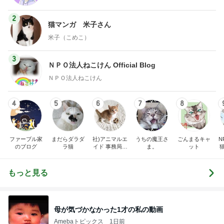
2
猫マンガ 米子さん
米子（こめこ）
3
ＮＰＯ法人ねこけん Official Blog
ＮＰＯ法人ねこけん
4
5
6
7
8
ファーブル家
まだらダラダ
社)アニマルエ
うちの魔王さ
ごんまるキャ
N
のブログ
ラ猫
イド 事務局＆
ま。
ット
みんなの日記
もっと見る
母が気づかなかった1才の私の動画
Amebaトピックス
1日前