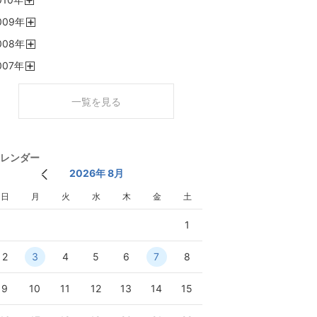
く
開
009
年
く
開
008
年
く
開
007
年
く
開
く
一覧を見る
レンダー
2026年 8月
日
月
火
水
木
金
土
1
2
3
4
5
6
7
8
9
10
11
12
13
14
15