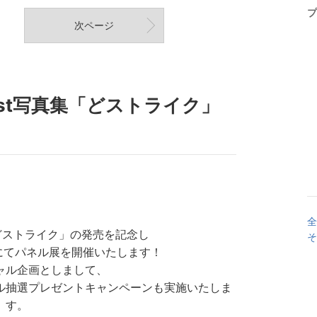
プ
次ページ
st写真集「どストライク」
！
全
「どストライク」の発売を記念し
そ
ASHIにてパネル展を開催いたします！
ャル企画としまして、
ル抽選プレゼントキャンペーンも実施いたしま
す。