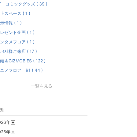
F コミックグッズ ( 39 )
上スペース ( 1 )
示情報 ( 1 )
レゼント企画 ( 1 )
ンタメフロア ( 1 )
ｰﾃｨｽﾄ様ご来店 ( 17 )
頭＆GIZMOBIES ( 122 )
ニメフロア B1 ( 44 )
一覧を見る
別
026
年
開
025
年
く
開