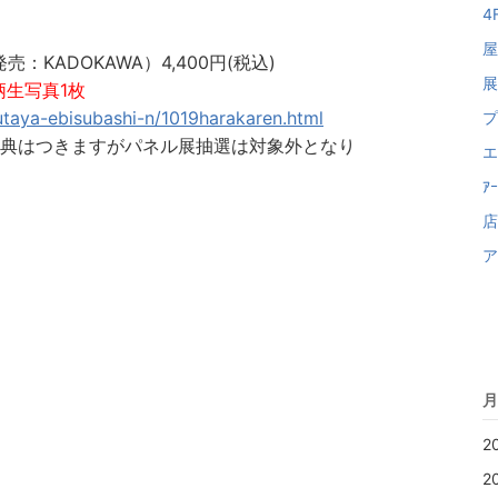
4
屋
：KADOKAWA）4,400円(税込)
展
絵柄生写真1枚
sutaya-ebisubashi-n/1019harakaren.html
プ
、特典はつきますがパネル展抽選は対象外となり
エ
ｱ
店
ア
月
2
2