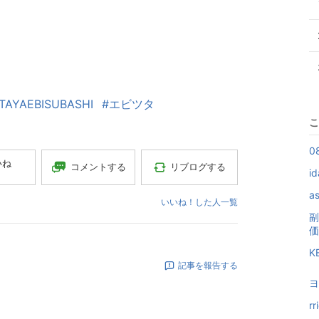
TAYAEBISUBASHI
#エビツタ
こ
0
いね
コメントする
リブログする
i
a
いいね！した人一覧
副
価
K
記事を報告する
ヨ
r