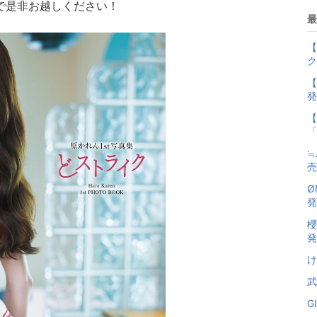
で是非お越しください！
最
【
ク
【
発
【
「
≒
売
Ø
発
櫻
発
け
武
G