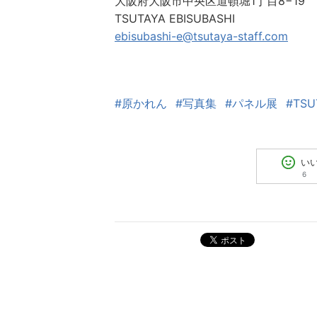
大阪府大阪市中央区道頓堀1丁目8−19
TSUTAYA EBISUBASHI
ebisubashi-e@tsutaya-staff.com
#原かれん
#写真集
#パネル展
#TSU
い
6
ポスト