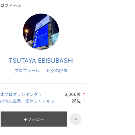
ロフィール
TSUTAYA EBISUBASHI
プロフィール
ピグの部屋
体ブログランキング
6,066
位
↑
ラ
の他の企業・団体ジャンル
26
位
↑
ン
ラ
キ
ン
ン
キ
フォロー
グ
ン
上
グ