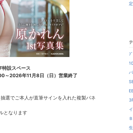
定
テ
ﾌ
10
 4F特設スペース
パ
:00～2026年11月8日（日）営業終了
SB
E
ら抽選でご本人が直筆サインを入れた複製パネ
3
イ
ネルとなります
Ｂ
生