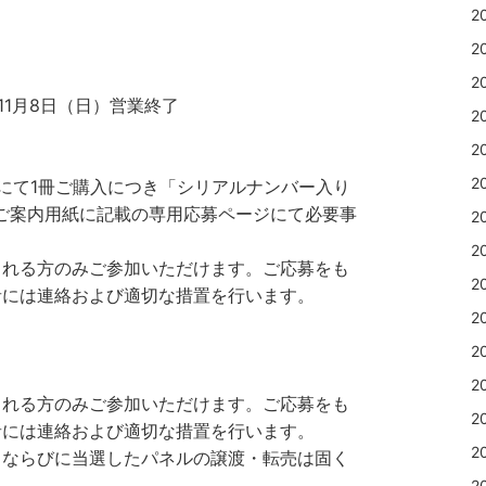
2
2
2
6年11月8日（日）営業終了
2
2
2
HI店頭にて1冊ご購入につき「シリアルナンバー入り
ご案内用紙に記載の専用応募ページにて必要事
2
2
される方のみご参加いただけます。ご応募をも
2
者には連絡および適切な措置を行います。
2
2
2
される方のみご参加いただけます。ご応募をも
2
者には連絡および適切な措置を行います。
2
、ならびに当選したパネルの譲渡・転売は固く
2