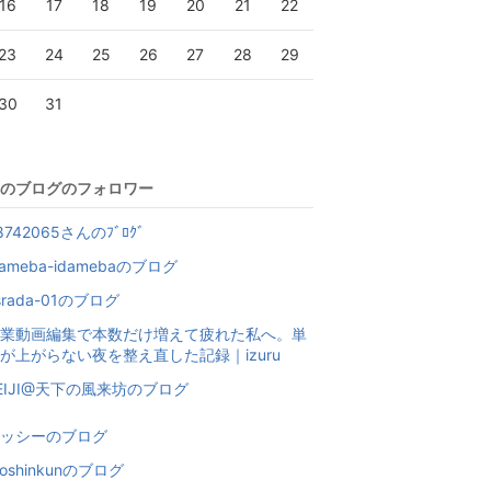
16
17
18
19
20
21
22
23
24
25
26
27
28
29
30
31
のブログのフォロワー
8742065さんのﾌﾞﾛｸﾞ
dameba-idamebaのブログ
srada-01のブログ
業動画編集で本数だけ増えて疲れた私へ。単
が上がらない夜を整え直した記録｜izuru
EIJI@天下の風来坊のブログ
ッシーのブログ
rioshinkunのブログ