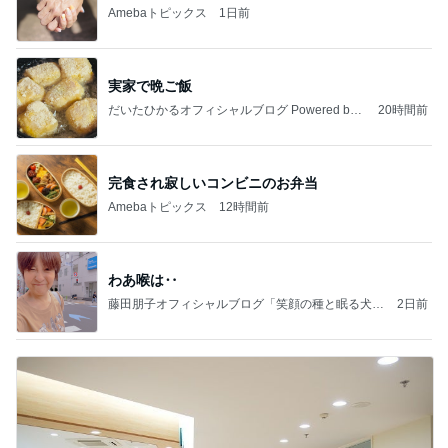
Amebaトピックス
1日前
実家で晩ご飯
だいたひかるオフィシャルブログ Powered by
20時間前
Ameba
完食され寂しいコンビニのお弁当
Amebaトピックス
12時間前
わあ喉は‥
藤田朋子オフィシャルブログ「笑顔の種と眠る犬」
2日前
Powered by Ameba