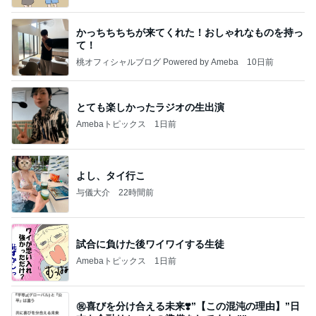
かっちちちちが来てくれた！おしゃれなものを持っ
て！
桃オフィシャルブログ Powered by Ameba
10日前
とても楽しかったラジオの生出演
Amebaトピックス
1日前
よし、タイ行こ
与儀大介
22時間前
試合に負けた後ワイワイする生徒
Amebaトピックス
1日前
㊗️喜びを分け合える未来❣️”【この混沌の理由】”⽇