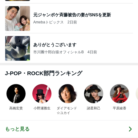
元ジャンポケ斉藤被告の妻がSNSを更新
Amebaトピックス
2日前
ありがとうございます
市川團十郎白猿オフィシャルB
4日前
J-POP・ROCK部門ランキング
高橋宏貴
小野瀬雅生
ダイアモンド
諸星和己
平原綾香
☆ユカイ
もっと見る