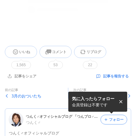
いいね
コメント
リブログ
1,565
53
22
記事を報告する
記事をシェア
前の記事
次の記事
3月のおついたち
St,バレンタインデー
気に入ったらフォロー
会員登録は不要です
つんく♂オフィシャルブログ 「つんブロ♂芸能コース」Powered by Ameba
フォロー
つんく♂
つんく♂オフィシャルブログ