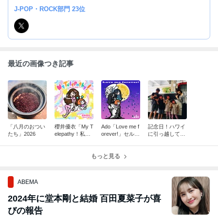
J-POP・ROCK部門 23位
最近の画像つき記事
「八月のおつい
櫻井優衣「My T
Ado「Love me f
記念日！ハワイ
たち」2026
elepathy！私の
orever!」セルフ
に引っ越して丸
光線」セルフラ
ライナーノーツ
10年経ちまし
イナーノーツラ
た〜。
イナーノーツ
もっと見る
ABEMA
2024年に堂本剛と結婚 百田夏菜子が喜
びの報告