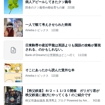
病人アピールしてきたクソ義母
田舎のクソ義母vs都会育ちの嫁
2日前
一人で観て考えさせられた映画
Amebaトピックス
1日前
日東駒専や産近甲龍は英語よりも国語の攻略が重視
される、のかもしれない。
Bank of Dreamの公営競技はどこへ行く
11日前
そこにあったから読んだ意外な本
Amebaトピックス
1日前
【秩父鉄道】８/２～１１/３０開催 ガリガリ君が
秩父鉄道に遊びにやってくる！のご紹介です
秩父市議会議員 黒澤秀之 ブログ Powered by Ameb
9日前
a