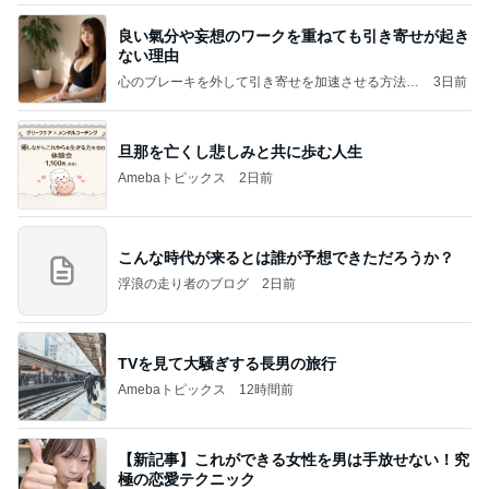
良い氣分や妄想のワークを重ねても引き寄せが起き
ない理由
心のブレーキを外して引き寄せを加速させる方法：
3日前
引き寄せ研究所
旦那を亡くし悲しみと共に歩む人生
Amebaトピックス
2日前
こんな時代が来るとは誰が予想できただろうか？
浮浪の走り者のブログ
2日前
TVを見て大騒ぎする長男の旅行
Amebaトピックス
12時間前
【新記事】これができる女性を男は手放せない！究
極の恋愛テクニック