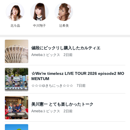
北斗晶
中川翔子
辻希美
値段にビックリし購入したカルティエ
Amebaトピックス
2日前
☆We're timelesz LIVE TOUR 2026 episode2 MO
MENTUM
☆☆☆ゆきちにっき☆☆☆
7日前
美川憲一 とても楽しかったトーク
Amebaトピックス
2日前