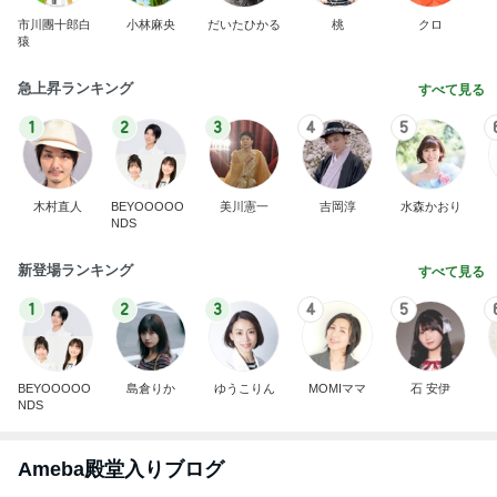
市川團十郎白
小林麻央
だいたひかる
桃
クロ
猿
急上昇ランキング
すべて見る
1
2
3
4
5
木村直人
BEYOOOOO
美川憲一
吉岡淳
水森かおり
NDS
新登場ランキング
すべて見る
1
2
3
4
5
BEYOOOOO
島倉りか
ゆうこりん
MOMIママ
石 安伊
NDS
Ameba殿堂入りブログ