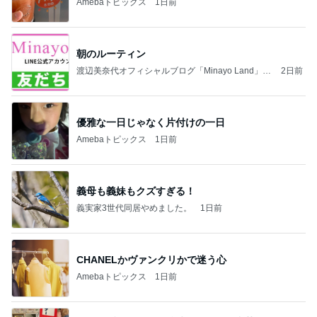
Amebaトピックス
1日前
朝のルーティン
渡辺美奈代オフィシャルブログ「Minayo Land」P
2日前
owered by Ameba
優雅な一日じゃなく片付けの一日
Amebaトピックス
1日前
義母も義妹もクズすぎる！
義実家3世代同居やめました。
1日前
CHANELかヴァンクリかで迷う心
Amebaトピックス
1日前