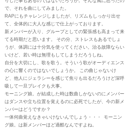
りした事もあるのではないだろうか。そんな風に思ったの
で、それを曲にしてみました。
RAPにもチャレンジしましたが、リズムもしっかり出せ
て、全体的に大人な感じで仕上がっております。
新メンバーが入り、グループとしての緊張感も高まって来
てる時期だと思います。 その分、ストレスもあるでしょ
うが、体調には十分気を使ってください。治る故障ならい
いけど、若い時は無理もしてしまうだろうしね。
自分を大切にし、歌を歌う。そういう歌がオーディエンス
の心に響くのではないでしょうか。 この曲じゃないけ
ど、他人にジェラシーを感じて焦りも出るだろうけど深呼
吸して一旦ブレイクも大事。
モーニング娘。が結成した時は数曲しかないのにメンバー
はダンスや立ち位置を覚えるのに必死でしたが、今の新メ
ンバーはどうですか？
一体何曲覚えなきゃいけないんでしょう・・・ モーニン
グ娘。は新メンバーほど過酷なんですよね。