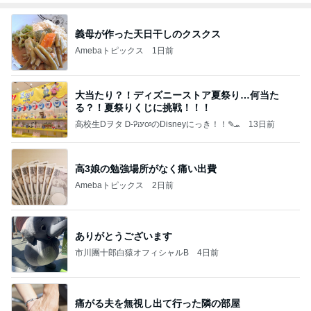
義母が作った天日干しのクスクス
Amebaトピックス
1日前
大当たり？！ディズニーストア夏祭り…何当た
る？！夏祭りくじに挑戦！！！
高校生Dヲタ Ꭰ-ᎮꭵꭹꭴのDisneyにっき！！✎ܚ
13日前
高3娘の勉強場所がなく痛い出費
Amebaトピックス
2日前
ありがとうございます
市川團十郎白猿オフィシャルB
4日前
痛がる夫を無視し出て行った隣の部屋