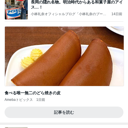
長岡の隠れ名物。明治時代からある和菓子屋のアイ
ス…！
小林礼奈オフィシャルブログ「小林礼奈のブーブ
14日前
ーブログ」Powered by Ameba
食べる唯一無二のどら焼きの皮
Amebaトピックス
1日前
記事を読む