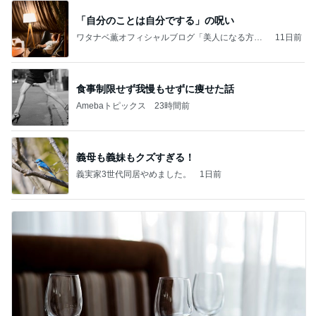
「自分のことは自分でする」の呪い
ワタナベ薫オフィシャルブログ「美人になる方
11日前
法」Powered by Ameba
食事制限せず我慢もせずに痩せた話
Amebaトピックス
23時間前
義母も義妹もクズすぎる！
義実家3世代同居やめました。
1日前