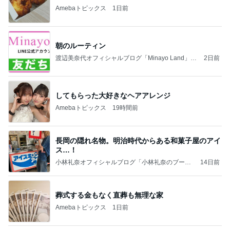
Amebaトピックス
1日前
朝のルーティン
渡辺美奈代オフィシャルブログ「Minayo Land」P
2日前
owered by Ameba
してもらった大好きなヘアアレンジ
Amebaトピックス
19時間前
長岡の隠れ名物。明治時代からある和菓子屋のアイ
ス…！
小林礼奈オフィシャルブログ「小林礼奈のブーブ
14日前
ーブログ」Powered by Ameba
葬式する金もなく直葬も無理な家
Amebaトピックス
1日前