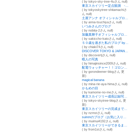
( by tokyo-sky-tree-4uさん null)
東京スカイツリー定点観測 ‐下町観測所 記録保管室‐
( by tokyoskytree-shitamachiさ
ん null)
土屋アンナ オフィシャルブログ Powered by Ameba
( by anna-tsuchiyaさん null)
いつみさんのブログ
( by nobita-2さん null)
加藤真輝子オフィシャルブログ「「さきっちょ☆」番組公式ブログ」Powered by Ameba
( by sakiccho-katoさん null)
５０歳を過ぎた私のブログ by kinoko
( by chiaki74さん null)
DISCOVER TOKYO & JAPAN 日本・東京発見の旅
( by discovertjさん null)
暇人の写真
( by himajinsince2009さん null)
配電ウォッチャー！！ゴロンディーナー！
( by gorondeener-blogさん 更
新)
magical banana
( by mina-rie-aya-himaさん null)
かもめの目
( by kamome-no-meさん null)
東京スカイツリー成長記録写真ブログ
( by tokyo-skytree-blogさん 更
新)
東京スカイツリーの完成までを見守るブログ
( by nzmstさん null)
suirenのブログ（お気に入り根津Ｌｉｆｅ）
( by muimui4192さん null)
東京スカイツリーができるまでの動画ブログ worldwalker.tv
( by from1stさん null)