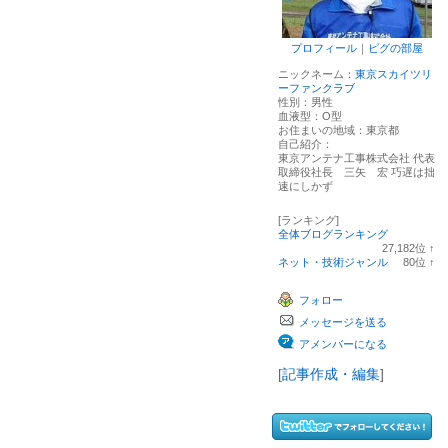
プロフィール
｜
ピグの部屋
ニックネーム：
東京スカイツリ
ーファンクラブ
性別：
男性
血液型：
O型
お住まいの地域：
東京都
自己紹介：
東京アンテナ工事株式会社 代表
取締役社長 三矢 宏 巧遅は拙
速にしかず
[ランキング]
全体ブログランキング
27,182
位
↑
ラ
ネット・技術ジャンル
80
位
↑
ン
ラ
キ
ン
フォロー
ン
キ
グ
ン
メッセージを送る
上
グ
昇
上
アメンバーになる
昇
[
記事作成・編集
]