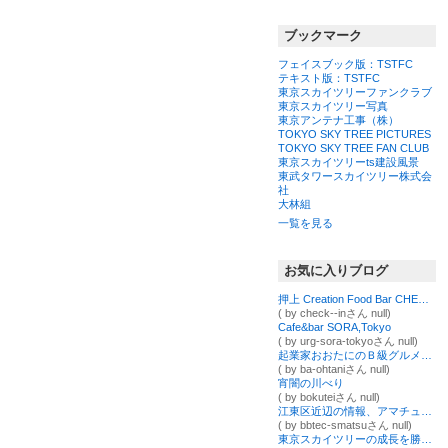
ブックマーク
フェイスブック版：TSTFC
テキスト版：TSTFC
東京スカイツリーファンクラブ
東京スカイツリー写真
東京アンテナ工事（株）
TOKYO SKY TREE PICTURES
TOKYO SKY TREE FAN CLUB
東京スカイツリーts建設風景
東武タワースカイツリー株式会
社
大林組
一覧を見る
お気に入りブログ
押上 Creation Food Bar CHECK IN
( by check--inさん null)
Cafe&bar SORA,Tokyo
( by urg-sora-tokyoさん null)
起業家おおたにのＢ級グルメとＢ級人生
( by ba-ohtaniさん null)
宵闇の川べり
( by bokuteiさん null)
江東区近辺の情報、アマチュア無線局「JR2CCH」の運用、無線機器の製作などを発信するブログ
( by bbtec-smatsuさん null)
東京スカイツリーの成長を勝手に綴るブログ～シーズンⅠ～