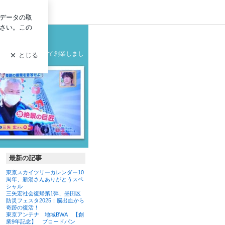
イン
ブログ
グ
の製造メーカーとして創業しまし
最新の記事
東京スカイツリーカレンダー10
周年、新湯さんありがとうスペ
シャル
三矢宏社会復帰第1弾、墨田区
防災フェスタ2025：脳出血から
奇跡の復活！
東京アンテナ 地域BWA 【創
業9年記念】 ブロードバン