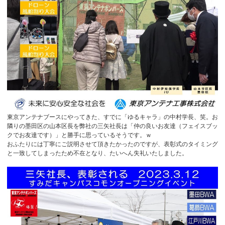
東京アンテナブースにやってきた、すでに「ゆるキャラ」の中村学長、笑。お
隣りの墨田区の山本区長を弊社の三矢社長は「仲の良いお友達（フェイスブッ
クでお友達です）」と勝手に思っているそうです。ｗ
おふたりには丁寧にご説明させて頂きたかったのですが、表彰式のタイミング
と一致してしまったため不在となり、たいへん失礼いたしました。