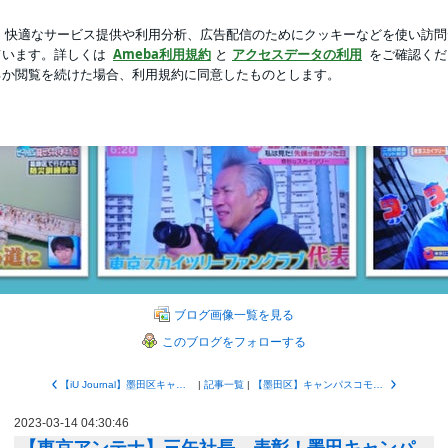
ルコキキョウ
新規登録
ログ
芸能人ブログ
人気ブログ
グイベント2023.3.12 | 東京スカイツリーファンクラブ
イツリーファンクラブブロ
のブログです。弊社は東京タワーが開業した昭和33年（1958）にテレビアンテナ
ブログ画像一覧を見る
このブログをフォローする
【iU Journal】墨田区キャンパスコモンオープニングイベント：東京アンテナボンバーズ
|
記事一覧
|
【墨田区】キャンパスコモンオープニングイベント、2023.3.12（日）開催予定！！
2023-03-14 04:30:46