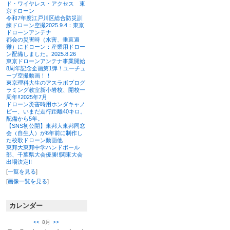
ド・ワイヤレス・アクセス 東
京ドローン
令和7年度江戸川区総合防災訓
練ドローン空撮2025.9.4：東京
ドローンアンテナ
都会の災害時（水害、垂直避
難）にドローン：産業用ドロー
ン配備しました。2025.8.26
東京ドローンアンテナ事業開始
8周年記念企画第1弾！ユーチュ
ーブ空撮動画！！
東京理科大生のアスラボプログ
ラミング教室新小岩校、開校一
周年‼2025年7月
ドローン災害時用ホンダキャノ
ピー、いまだ走行距離40キロ。
配備から5年。
【SNS初公開】東邦大東邦同窓
会（自生人）が6年前に制作し
た校歌ドローン動画他
東邦大東邦中学ハンドボール
部、千葉県大会優勝!!関東大会
出場決定!!
[
一覧を見る
]
[
画像一覧を見る
]
カレンダー
<<
8月
>>