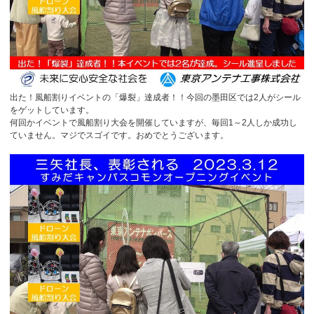
出た！風船割りイベントの「爆裂」達成者！！今回の墨田区では2人がシール
をゲットしています。
何回かイベントで風船割り大会を開催していますが、毎回1～2人しか成功し
ていません。マジでスゴイです。おめでとうございます。