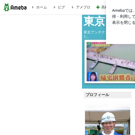
高橋英樹 美しいト
ホーム
ピグ
アメブロ
【東京アンテナ】三矢社長、表彰！墨田キャンパスコモンオープニン
東京スカ
東京アンテナ工事（株）の社長
た。
プロフィール