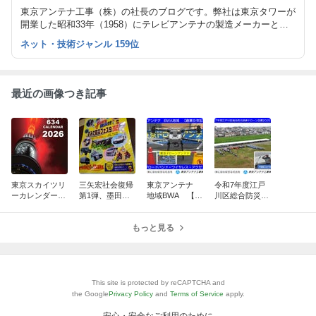
東京アンテナ工事（株）の社長のブログです。弊社は東京タワーが
開業した昭和33年（1958）にテレビアンテナの製造メーカーとし
て創業しました。
ネット・技術ジャンル 159位
最近の画像つき記事
東京スカイツリ
三矢宏社会復帰
東京アンテナ
令和7年度江戸
ーカレンダー10
第1弾、墨田区
地域BWA 【創
川区総合防災訓
周年、新湯さん
防災フェスタ20
業9年記念】
練ドローン空撮
ありがとうスペ
25：脳出血から
ブロードバン
2025.9.4：東京
シャル
奇跡の復活！
もっと見る
ド・ワイヤレ
ドローンアンテ
ス・アクセス
ナ
東京ドローン
This site is protected by reCAPTCHA and
the Google
Privacy Policy
and
Terms of Service
apply.
安心・安全なご利用のために