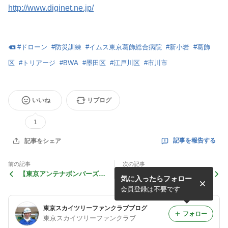
http://www.diginet.ne.jp/
#
ドローン
#
防災訓練
#
イムス東京葛飾総合病院
#
新小岩
#
葛飾
区
#
トリアージ
#
BWA
#
墨田区
#
江戸川区
#
市川市
いいね
リブログ
1
記事を報告する
記事をシェア
前の記事
次の記事
【東京アンテナボンバーズ】
かつしかフードフェスタ202
気に入ったらフォロー
南葛SCのホームページに掲
2ドローンサッカーバトル、
載されました。
南葛SC対ボンバーズ2022.1
会員登録は不要です
1.19
東京スカイツリーファンクラブブログ
フォロー
東京スカイツリーファンクラブ