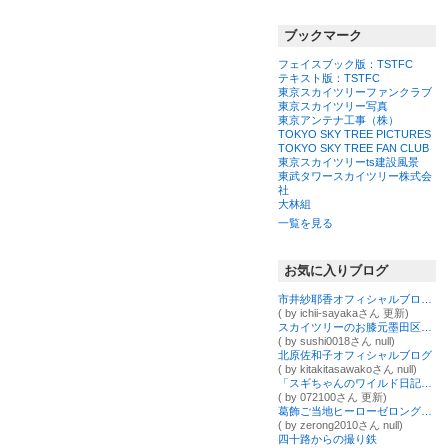
ブックマーク
フェイスブック版：TSTFC
テキスト版：TSTFC
東京スカイツリーファンクラブ
東京スカイツリー写真
東京アンテナ工事（株）
TOKYO SKY TREE PICTURES
TOKYO SKY TREE FAN CLUB
東京スカイツリーts建設風景
東武タワースカイツリー株式会
社
大林組
一覧を見る
お気に入りブログ
市井紗耶香オフィシャルブログ Powered by Ameba
( by ichii-sayakaさん 更新)
スカイツリーのお膝元墨田区でマグロが美味しい寿司屋
( by sushi0018さん null)
北原佐和子オフィシャルブログ
( by kitakitasawakoさん null)
「スギちゃんのワイルド日記」Powered by Ameba
( by 072100さん 更新)
葛飾ご当地ヒーローゼロングのブログ
( by zerong2010さん null)
四十路からの撮り鉄