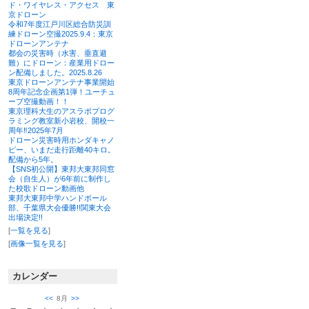
ド・ワイヤレス・アクセス 東
京ドローン
令和7年度江戸川区総合防災訓
練ドローン空撮2025.9.4：東京
ドローンアンテナ
都会の災害時（水害、垂直避
難）にドローン：産業用ドロー
ン配備しました。2025.8.26
東京ドローンアンテナ事業開始
8周年記念企画第1弾！ユーチュ
ーブ空撮動画！！
東京理科大生のアスラボプログ
ラミング教室新小岩校、開校一
周年‼2025年7月
ドローン災害時用ホンダキャノ
ピー、いまだ走行距離40キロ。
配備から5年。
【SNS初公開】東邦大東邦同窓
会（自生人）が6年前に制作し
た校歌ドローン動画他
東邦大東邦中学ハンドボール
部、千葉県大会優勝!!関東大会
出場決定!!
[
一覧を見る
]
[
画像一覧を見る
]
カレンダー
<<
8月
>>