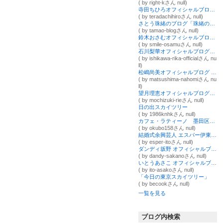
( by right-kさん null)
寺田ちひろオフィシャルブログ「ちひろのお部屋～sweet time～」Powered by Ameba
( by teradachihiroさん null)
さとう珠緒のブログ「珠緒のお暇なら見てよね」 powered by アメーバブログ
( by tamao-blogさん null)
鈴木おさむオフィシャルブログ「放送作家鈴木おさむのネタ帳」Powered by Ameba
( by smile-osamuさん null)
石川梨華オフィシャルブログ「Happy」Powered by Ameba
( by ishikawa-rika-officialさん nu
ll)
松嶋尚美オフィシャルブログ Powered by Ameba
( by matsushima-nahomiさん nu
ll)
望月理恵オフィシャルブログ「mochiee's garden」Powered by Ameba
( by mochizuki-rieさん null)
日の出スカイツリー
( by 1986knhkさん null)
カフェ・ラティーノ 墨田区東駒形
( by okubo158さん null)
結婚式余興芸人 エスパー伊東ブログ Powered by Ameba
( by esper-itoさん null)
ダンディ坂野 オフィシャルブログ ゲッツ！1回50円！ Powered by Ameba
( by dandy-sakanoさん null)
いとうあさこ オフィシャルブログ powered by ameba
( by ito-asakoさん null)
「今日の東京スカイツリー」
( by becookさん null)
一覧を見る
ブログ内検索