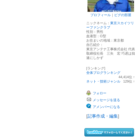
プロフィール
｜
ピグの部屋
ニックネーム：
東京スカイツリ
ーファンクラブ
性別：
男性
血液型：
O型
お住まいの地域：
東京都
自己紹介：
東京アンテナ工事株式会社 代表
取締役社長 三矢 宏 巧遅は拙
速にしかず
[ランキング]
全体ブログランキング
44,414
位
↑
ラ
ネット・技術ジャンル
129
位
↑
ン
ラ
キ
ン
フォロー
ン
キ
グ
ン
メッセージを送る
上
グ
昇
上
アメンバーになる
昇
[
記事作成・編集
]