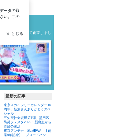
イン
グ
の製造メーカーとして創業しまし
最新の記事
東京スカイツリーカレンダー10
周年、新湯さんありがとうスペ
シャル
三矢宏社会復帰第1弾、墨田区
防災フェスタ2025：脳出血から
奇跡の復活！
東京アンテナ 地域BWA 【創
業9年記念】 ブロードバン