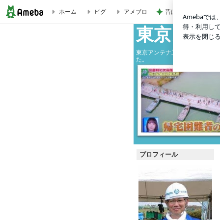
昔は好きじゃなかっ
ホーム
ピグ
アメブロ
【ドローンサッカー】ボンバーズ優勝！日本一！！2022.11.
東京スカ
東京アンテナ工事（株）の社長
た。
プロフィール