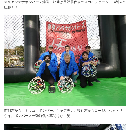
東京アンテナボンバーズ爆裂！決勝は長野県代表のスカイファームに14対4で
圧勝！！
前列左から、トウゴ、ボンバー、キャプテン。後列左からコージ、ハットリ、
ケイ。ボンバース一強時代の幕明けか、笑。