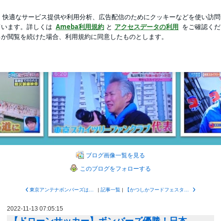
た母の料理
新規登録
ログ
芸能人ブログ
人気ブログ
13ブランチ守谷大会 | 東京スカイツリーファンクラブブログ
イツリーファンクラブブロ
のブログです。弊社は東京タワーが開業した昭和33年（1958）にテレビアンテナ
ブログ画像一覧を見る
このブログをフォローする
東京アンテナボンバーズは（一般社団法人）日本ドローンサッカー協会の日本ランク第1位です。
|
記事一覧
|
【かつしかフードフェスタ2022】【ドローンサッカー】南葛SC対ボンバーズ！葛飾区長、爆弾発言？
2022-11-13 07:05:15