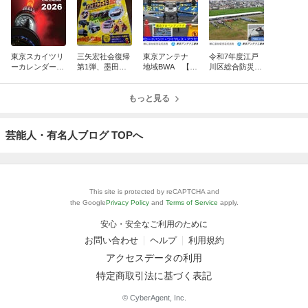
東京スカイツリ
三矢宏社会復帰
東京アンテナ
令和7年度江戸
ーカレンダー10
第1弾、墨田区
地域BWA 【創
川区総合防災訓
周年、新湯さん
防災フェスタ20
業9年記念】
練ドローン空撮
ありがとうスペ
25：脳出血から
ブロードバン
2025.9.4：東京
シャル
奇跡の復活！
もっと見る
ド・ワイヤレ
ドローンアンテ
ス・アクセス
ナ
東京ドローン
芸能人・有名人ブログ TOPへ
This site is protected by reCAPTCHA and
the Google
Privacy Policy
and
Terms of Service
apply.
安心・安全なご利用のために
お問い合わせ
ヘルプ
利用規約
アクセスデータの利用
特定商取引法に基づく表記
© CyberAgent, Inc.