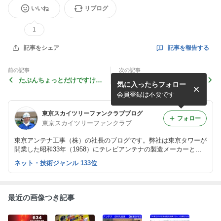
いいね
リブログ
1
記事を報告する
記事をシェア
前の記事
次の記事
たぶんちょっとだけですけ
【ドローンサッカー日本一】
気に入ったらフォロー
ど、明日ジェイコムに出ま
葛飾経済新聞に掲載されまし
す。ドローンサッカー優勝報
た：東京アンテナボンバーズ
会員登録は不要です
告：ボンバーズ
東京スカイツリーファンクラブブログ
フォロー
東京スカイツリーファンクラブ
東京アンテナ工事（株）の社長のブログです。弊社は東京タワーが
開業した昭和33年（1958）にテレビアンテナの製造メーカーとし
て創業しました。
ネット・技術ジャンル 133位
最近の画像つき記事