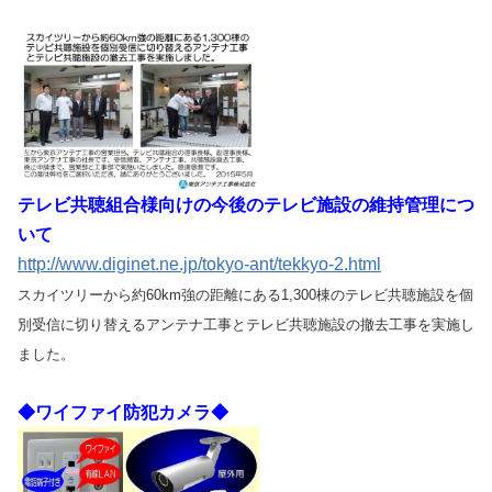
テレビ共聴組合様向けの今後のテレビ施設の維持管理につ
いて
http://www.diginet.ne.jp/tokyo-ant/tekkyo-2.html
スカイツリーから約60km強の距離にある1,300棟のテレビ共聴施設を個
別受信に切り替えるアンテナ工事とテレビ共聴施設の撤去工事を実施し
ました。
◆ワイファイ防犯カメラ◆