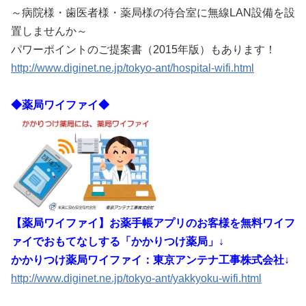
～病院様・歯医者様・薬局様の待合室に無線LAN設備を設
置しませんか～
パワーポイントのご提案書（2015年版）もあります！
http://www.diginet.ne.jp/tokyo-ant/hospital-wifi.html
◆薬局ワイファイ◆
【薬局ワイファイ】お薬手帳アプリのお客様を無料ワイフ
ァイでおもてなしする「かかりつけ薬局」↓
かかりつけ薬局ワイファイ：東京アンテナ工事株式会社↓
http://www.diginet.ne.jp/tokyo-ant/yakkyoku-wifi.html