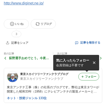
http://www.diginet.ne.jp/
いいね
リブログ
3
記事を報告する
記事をシェア
前の記事
次の記事
荻野選手おめでとう。今夜の
葛飾区 リオ2016大会パブリ
気に入ったらフォロー
スカイツリーは金メダルライ
ックビューイング （渡部香
トアップだ～
生子選手を応援しよう！）
会員登録は不要です
東京スカイツリーファンクラブブログ
フォロー
東京スカイツリーファンクラブ
東京アンテナ工事（株）の社長のブログです。弊社は東京タワーが
開業した昭和33年（1958）にテレビアンテナの製造メーカーとし
て創業しました。
ネット・技術ジャンル 133位