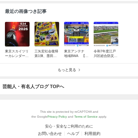
最近の画像つき記事
東京スカイツリ
三矢宏社会復帰
東京アンテナ
令和7年度江戸
ーカレンダー10
第1弾、墨田区
地域BWA 【創
川区総合防災訓
周年、新湯さん
防災フェスタ20
業9年記念】
練ドローン空撮
ありがとうスペ
25：脳出血から
ブロードバン
2025.9.4：東京
シャル
奇跡の復活！
もっと見る
ド・ワイヤレ
ドローンアンテ
ス・アクセス
ナ
東京ドローン
芸能人・有名人ブログ TOPへ
This site is protected by reCAPTCHA and
the Google
Privacy Policy
and
Terms of Service
apply.
安心・安全なご利用のために
お問い合わせ
ヘルプ
利用規約