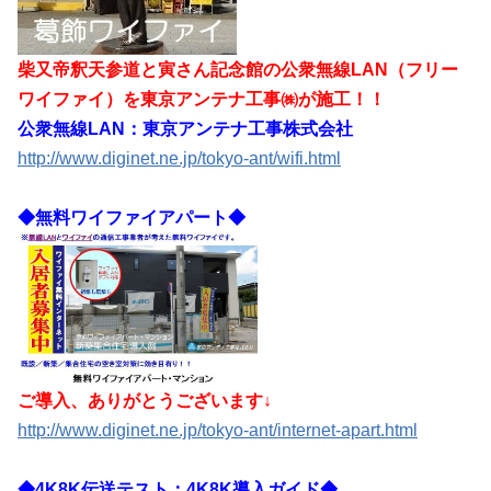
柴又帝釈天参道と寅さん記念館の公衆無線LAN（フリー
ワイファイ）を東京アンテナ工事㈱が施工！！
公衆無線LAN：東京アンテナ工事株式会社
http://www.diginet.ne.jp/tokyo-ant/wifi.html
◆無料ワイファイアパート◆
ご導入、ありがとうございます↓
http://www.diginet.ne.jp/tokyo-ant/internet-apart.html
◆4K8K伝送テスト：4K8K導入ガイド◆