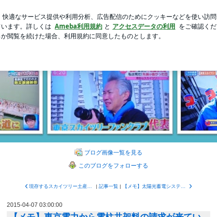
が購入した上下
新規登録
ロ
芸能人ブログ
人気ブログ
レビ電波障害施設） | 東京スカイツリーファンクラブブログ
イツリーファンクラブブロ
のブログです。弊社は東京タワーが開業した昭和33年（1958）にテレビアンテナ
ブログ画像一覧を見る
このブログをフォローする
現存するスカイツリー土産店では最も古い前田商店に、まさかの...
|
記事一覧
|
【メモ】太陽光蓄電システムの作り方、考え方：太陽光カメラ、設置試験中！
2015-04-07 03:00:00