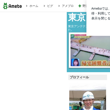
野沢直子 再婚相手
ホーム
ピグ
アメブロ
【メモ】東京電力から電柱共架料の請求が来ていませんか？（テ
東京スカ
東京アンテナ工事（株）の社長
た。
プロフィール