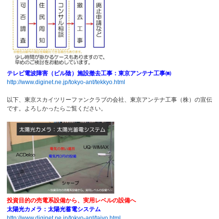
テレビ電波障害（ビル陰）施設撤去工事：東京アンテナ工事㈱
http://www.diginet.ne.jp/tokyo-ant/tekkyo.html
以下、東京スカイツリーファンクラブの会社、東京アンテナ工事（株）の宣伝
です。よろしかったらご覧ください。
投資目的の売電系設備から、実用レベルの設備へ
太陽光カメラ：太陽光蓄電システム
http://www.diginet.ne.jp/tokyo-ant/taiyo.html