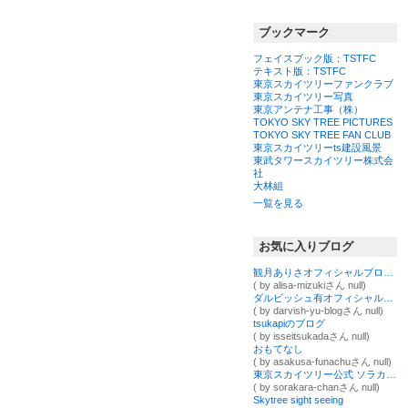
ブックマーク
フェイスブック版：TSTFC
テキスト版：TSTFC
東京スカイツリーファンクラブ
東京スカイツリー写真
東京アンテナ工事（株）
TOKYO SKY TREE PICTURES
TOKYO SKY TREE FAN CLUB
東京スカイツリーts建設風景
東武タワースカイツリー株式会
社
大林組
一覧を見る
お気に入りブログ
観月ありさオフィシャルブログ Powered by Ameba
( by alisa-mizukiさん null)
ダルビッシュ有オフィシャルブログ Powered by Ameba
( by darvish-yu-blogさん null)
tsukapiのブログ
( by isseitsukadaさん null)
おもてなし
( by asakusa-funachuさん null)
東京スカイツリー公式 ソラカラ☆ブログ Powered by Ameba
( by sorakara-chanさん null)
Skytree sight seeing