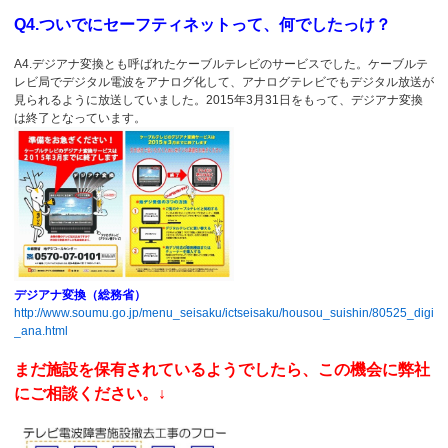
Q4.ついでにセーフティネットって、何でしたっけ？
A4.デジアナ変換とも呼ばれたケーブルテレビのサービスでした。ケーブルテ
レビ局でデジタル電波をアナログ化して、アナログテレビでもデジタル放送が
見られるように放送していました。2015年3月31日をもって、デジアナ変換
は終了となっています。
デジアナ変換（総務省）
http://www.soumu.go.jp/menu_seisaku/ictseisaku/housou_suishin/80525_digi
_ana.html
まだ施設を保有されているようでしたら、この機会に弊社
にご相談ください。↓