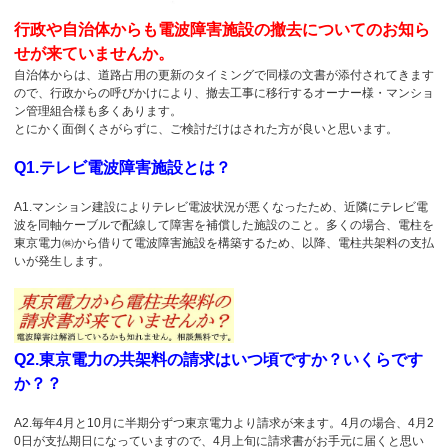
行政や自治体からも電波障害施設の撤去についてのお知ら
せが来ていませんか。
自治体からは、道路占用の更新のタイミングで同様の文書が添付されてきます
ので、行政からの呼びかけにより、撤去工事に移行するオーナー様・マンショ
ン管理組合様も多くあります。
とにかく面倒くさがらずに、ご検討だけはされた方が良いと思います。
Q1.テレビ電波障害施設とは？
A1.マンション建設によりテレビ電波状況が悪くなったため、近隣にテレビ電
波を同軸ケーブルで配線して障害を補償した施設のこと。多くの場合、電柱を
東京電力㈱から借りて電波障害施設を構築するため、以降、電柱共架料の支払
いが発生します。
Q2.東京電力の共架料の請求はいつ頃ですか？いくらです
か？？
A2.毎年4月と10月に半期分ずつ東京電力より請求が来ます。4月の場合、4月2
0日が支払期日になっていますので、4月上旬に請求書がお手元に届くと思い