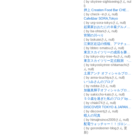
( by skytree-sightseeingさん nul
l)
押上 Creation Food Bar CHECK IN
( by check--inさん null)
Cafe&bar SORA,Tokyo
( by urg-sora-tokyoさん null)
起業家おおたにのＢ級グルメとＢ級人生
( by ba-ohtaniさん null)
宵闇の川べり
( by bokuteiさん null)
江東区近辺の情報、アマチュア無線局「JR2CCH」の運用、無線機器の製作などを発信するブログ
( by bbtec-smatsuさん null)
東京スカイツリーの成長を勝手に綴るブログ～シーズンⅠ～
( by tokyo-sky-tree-4uさん null)
東京スカイツリー定点観測 ‐下町観測所 記録保管室‐
( by tokyoskytree-shitamachiさ
ん null)
土屋アンナ オフィシャルブログ Powered by Ameba
( by anna-tsuchiyaさん null)
いつみさんのブログ
( by nobita-2さん null)
加藤真輝子オフィシャルブログ「「さきっちょ☆」番組公式ブログ」Powered by Ameba
( by sakiccho-katoさん null)
５０歳を過ぎた私のブログ by kinoko
( by chiaki74さん null)
DISCOVER TOKYO & JAPAN 日本・東京発見の旅
( by discovertjさん null)
暇人の写真
( by himajinsince2009さん null)
配電ウォッチャー！！ゴロンディーナー！
( by gorondeener-blogさん 更
新)