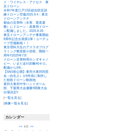
ド・ワイヤレス・アクセス 東
京ドローン
令和7年度江戸川区総合防災訓
練ドローン空撮2025.9.4：東京
ドローンアンテナ
都会の災害時（水害、垂直避
難）にドローン：産業用ドロー
ン配備しました。2025.8.26
東京ドローンアンテナ事業開始
8周年記念企画第1弾！ユーチュ
ーブ空撮動画！！
東京理科大生のアスラボプログ
ラミング教室新小岩校、開校一
周年‼2025年7月
ドローン災害時用ホンダキャノ
ピー、いまだ走行距離40キロ。
配備から5年。
【SNS初公開】東邦大東邦同窓
会（自生人）が6年前に制作し
た校歌ドローン動画他
東邦大東邦中学ハンドボール
部、千葉県大会優勝!!関東大会
出場決定!!
[
一覧を見る
]
[
画像一覧を見る
]
カレンダー
<<
8月
>>