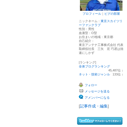
プロフィール
｜
ピグの部屋
ニックネーム：
東京スカイツリ
ーファンクラブ
性別：
男性
血液型：
O型
お住まいの地域：
東京都
自己紹介：
東京アンテナ工事株式会社 代表
取締役社長 三矢 宏 巧遅は拙
速にしかず
[ランキング]
全体ブログランキング
45,487
位
↓
ラ
ネット・技術ジャンル
133
位
↓
ン
ラ
キ
ン
フォロー
ン
キ
グ
ン
メッセージを送る
下
グ
降
下
アメンバーになる
降
[
記事作成・編集
]