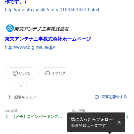
作です。）
http://ameblo.jp/tstfc/entry-11834633739.html
東京アンテナ工事株式会社ホームページ
http://www.diginet.ne.jp/
いいね
リブログ
2
記事を報告する
記事をシェア
前の記事
次の記事
【メモ】コインパーキング
【メモ】スウェーデンの大き
気に入ったらフォロー
（駐車場）に防犯カメラを取
いカメラと台湾の小さいカメ
り付ける工事も東京アンテナ
ラ、どちらもマイクロSDカ
会員登録は不要です
工事でやっています。
ード対応です。