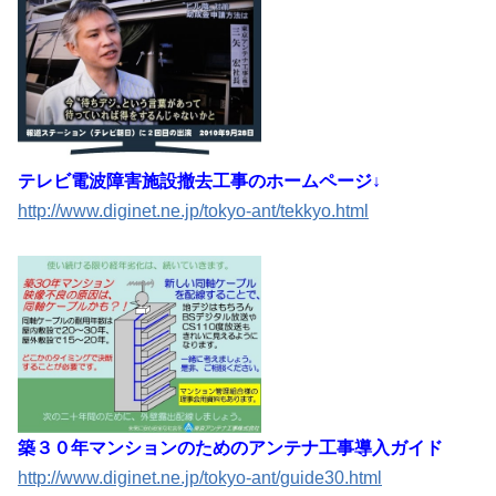
テレビ電波障害施設撤去工事のホームページ↓
http://www.diginet.ne.jp/tokyo-ant/tekkyo.html
築３０年マンションのためのアンテナ工事導入ガイド
http://www.diginet.ne.jp/tokyo-ant/guide30.html