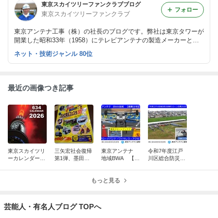
東京スカイツリーファンクラブブログ
フォロー
東京スカイツリーファンクラブ
東京アンテナ工事（株）の社長のブログです。弊社は東京タワーが
開業した昭和33年（1958）にテレビアンテナの製造メーカーとし
て創業しました。
ネット・技術ジャンル 80位
最近の画像つき記事
東京スカイツリ
三矢宏社会復帰
東京アンテナ
令和7年度江戸
ーカレンダー10
第1弾、墨田区
地域BWA 【創
川区総合防災訓
周年、新湯さん
防災フェスタ20
業9年記念】
練ドローン空撮
ありがとうスペ
25：脳出血から
ブロードバン
2025.9.4：東京
シャル
奇跡の復活！
もっと見る
ド・ワイヤレ
ドローンアンテ
ス・アクセス
ナ
東京ドローン
芸能人・有名人ブログ TOPへ