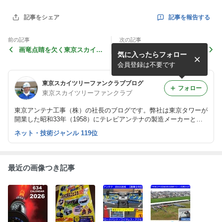
記事を報告する
記事をシェア
前の記事
次の記事
画竜点睛を欠く東京スカイツ
スカイツリー開業ネタで福岡
気に入ったらフォロー
リー2012.5.23
RKBラジオの生放送に出ま
した。2012.5.22 12：10頃
会員登録は不要です
東京スカイツリーファンクラブブログ
フォロー
東京スカイツリーファンクラブ
東京アンテナ工事（株）の社長のブログです。弊社は東京タワーが
開業した昭和33年（1958）にテレビアンテナの製造メーカーとし
て創業しました。
ネット・技術ジャンル 119位
最近の画像つき記事