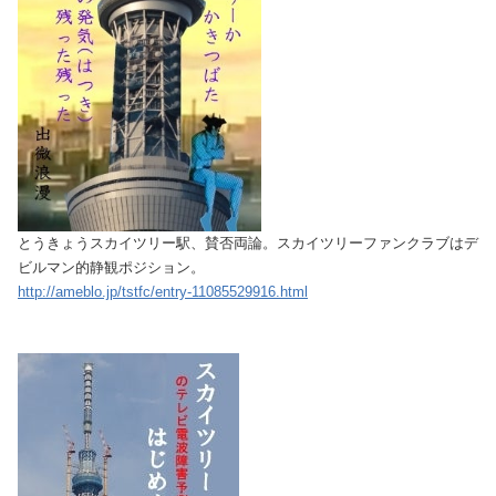
とうきょうスカイツリー駅、賛否両論。スカイツリーファンクラブはデ
ビルマン的静観ポジション。
http://ameblo.jp/tstfc/entry-11085529916.html