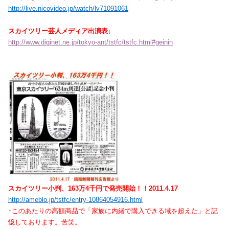
http://live.nicovideo.jp/watch/lv71091061
スカイツリー芸人メディア出演表↓
http://www.diginet.ne.jp/tokyo-ant/tstfc/tstfc.html#geinin
スカイツリー小判、163万4千円で発売開始！！2011.4.17
http://ameblo.jp/tstfc/entry-10864054916.html
↑このあたりの高額商品で「家族に内緒で購入できる域を超えた」と記
憶しております。苦笑。