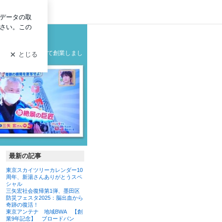
ログイン
グ
の製造メーカーとして創業しまし
最新の記事
東京スカイツリーカレンダー10
周年、新湯さんありがとうスペ
シャル
三矢宏社会復帰第1弾、墨田区
防災フェスタ2025：脳出血から
奇跡の復活！
東京アンテナ 地域BWA 【創
業9年記念】 ブロードバン