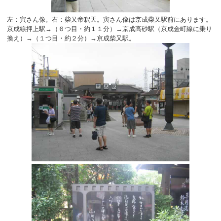
左：寅さん像。右：柴又帝釈天。寅さん像は京成柴又駅前にあります。
京成線押上駅→（６つ目・約１１分）→京成高砂駅（京成金町線に乗り
換え）→（１つ目・約２分）→京成柴又駅。