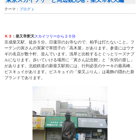
東京スカイツリーと周辺観光地：柴又帝釈天編
テーマ：
ブログ
Ｋ３
：柴又帝釈天
スカイツリーから２０分
京成柴又駅、徒歩５分。日蓮宗のお寺なので、柏手は打たないこと。フ
ーテンの寅さんの実家で草団子の「高木屋」があります。参道にはウナ
ギの名店が数十軒、並んでいます。浅草と比較するとぐっとリーズナブ
ルになります。歩いていける場所に「寅さん記念館」と「矢切の渡し」
があります。北総鉄道の新柴又駅前には、行列必至のケーキの最高峰、
ビスキュイがあります。ビスキュイの「柴又ぷりん」は葛飾の隠れた新
ブランドであります。