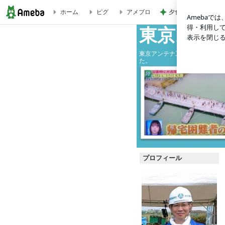
夕食より高くてもと
ホーム
ピグ
アメブロ
東京スカイツリーと周辺観光地：柴又帝釈天編 | 東京スカイ
東京スカ
東京アンテナ工事（株）の社長
た。
プロフィール