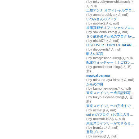
( by tokyoskytree-shitamachiさ
ん null)
土屋アンナ オフィシャルブログ Powered by Ameba
( by anna-tsuchiyaさん null)
いつみさんのブログ
( by nobita-2さん null)
加藤真輝子オフィシャルブログ「「さきっちょ☆」番組公式ブログ」Powered by Ameba
( by sakiccho-katoさん null)
５０歳を過ぎた私のブログ by kinoko
( by chiaki74さん null)
DISCOVER TOKYO & JAPAN 日本・東京発見の旅
( by discovertjさん null)
暇人の写真
( by himajinsince2009さん null)
配電ウォッチャー！！ゴロンディーナー！
( by gorondeener-blogさん 更
新)
magical banana
( by mina-rie-aya-himaさん null)
かもめの目
( by kamome-no-meさん null)
東京スカイツリー成長記録写真ブログ
( by tokyo-skytree-blogさん 更
新)
東京スカイツリーの完成までを見守るブログ
( by nzmstさん null)
suirenのブログ（お気に入り根津Ｌｉｆｅ）
( by muimui4192さん null)
東京スカイツリーができるまでの動画ブログ worldwalker.tv
( by from1stさん null)
蒼龍ブログ
( by soryuuさん null)