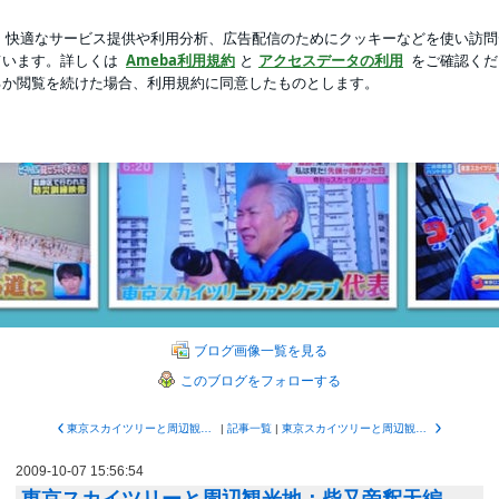
ても満足なパフェ
新規登録
芸能人ブログ
人気ブログ
ツリーファンクラブブログ
イツリーファンクラブブロ
のブログです。弊社は東京タワーが開業した昭和33年（1958）にテレビアンテナ
ブログ画像一覧を見る
このブログをフォローする
東京スカイツリーと周辺観光地：両国国技館編
|
記事一覧
|
東京スカイツリーと周辺観光地：亀戸天神編
2009-10-07 15:56:54