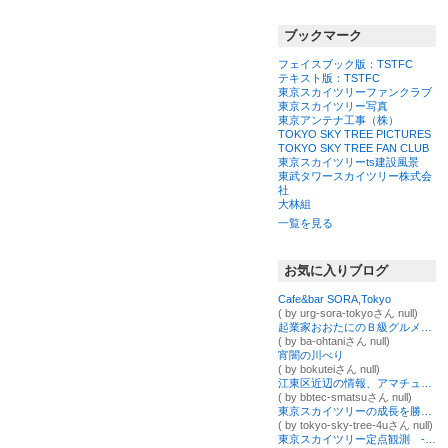
ブックマーク
フェイスブック版：TSTFC
テキスト版：TSTFC
東京スカイツリーファンクラブ
東京スカイツリー写真
東京アンテナ工事（株）
TOKYO SKY TREE PICTURES
TOKYO SKY TREE FAN CLUB
東京スカイツリーts建設風景
東武タワースカイツリー株式会
社
大林組
一覧を見る
お気に入りブログ
Cafe&bar SORA,Tokyo
( by urg-sora-tokyoさん null)
起業家おおたにのＢ級グルメとＢ級人生
( by ba-ohtaniさん null)
宵闇の川べり
( by bokuteiさん null)
江東区近辺の情報、アマチュア無線局「JR2CCH」の運用、無線機器の製作などを発信するブログ
( by bbtec-smatsuさん null)
東京スカイツリーの成長を勝手に綴るブログ～シーズンⅠ～
( by tokyo-sky-tree-4uさん null)
東京スカイツリー定点観測 ‐下町観測所 記録保管室‐