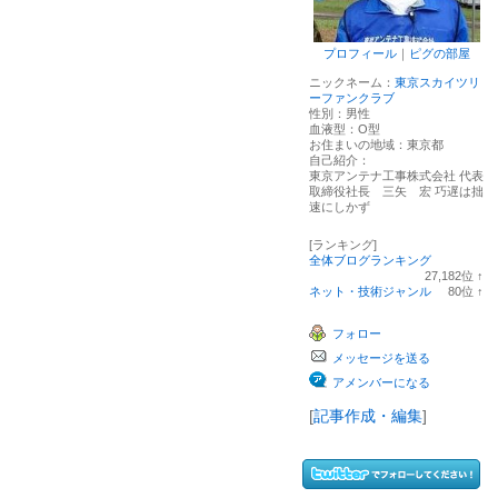
プロフィール
｜
ピグの部屋
ニックネーム：
東京スカイツリ
ーファンクラブ
性別：
男性
血液型：
O型
お住まいの地域：
東京都
自己紹介：
東京アンテナ工事株式会社 代表
取締役社長 三矢 宏 巧遅は拙
速にしかず
[ランキング]
全体ブログランキング
27,182
位
↑
ラ
ネット・技術ジャンル
80
位
↑
ン
ラ
キ
ン
フォロー
ン
キ
グ
ン
メッセージを送る
上
グ
昇
上
アメンバーになる
昇
[
記事作成・編集
]