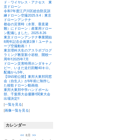
ド・ワイヤレス・アクセス 東
京ドローン
令和7年度江戸川区総合防災訓
練ドローン空撮2025.9.4：東京
ドローンアンテナ
都会の災害時（水害、垂直避
難）にドローン：産業用ドロー
ン配備しました。2025.8.26
東京ドローンアンテナ事業開始
8周年記念企画第1弾！ユーチュ
ーブ空撮動画！！
東京理科大生のアスラボプログ
ラミング教室新小岩校、開校一
周年‼2025年7月
ドローン災害時用ホンダキャノ
ピー、いまだ走行距離40キロ。
配備から5年。
【SNS初公開】東邦大東邦同窓
会（自生人）が6年前に制作し
た校歌ドローン動画他
東邦大東邦中学ハンドボール
部、千葉県大会優勝!!関東大会
出場決定!!
[
一覧を見る
]
[
画像一覧を見る
]
カレンダー
<<
8月
>>