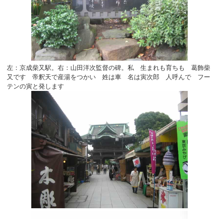
左：京成柴又駅。右：山田洋次監督の碑。私 生まれも育ちも 葛飾柴
又です 帝釈天で産湯をつかい 姓は車 名は寅次郎 人呼んで フー
テンの寅と発します