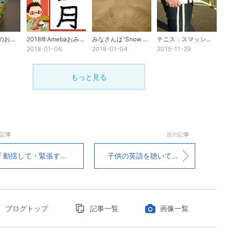
不思議な英語のお菓子
2018年Amebaおみくじ
みなさんは“Snow Angel”を見た事ありますか？
テニス：スマッシュでケガをしないために
2018-01-06
2018-01-04
2015-11-29
もっと見る
記事
次の記事
揺して・緊張する」を意味する“Upset”と“Nervous”の違い
子供の英語を聴いて、発音以上に重要なのがあると再確認した日
ブログトップ
記事一覧
画像一覧