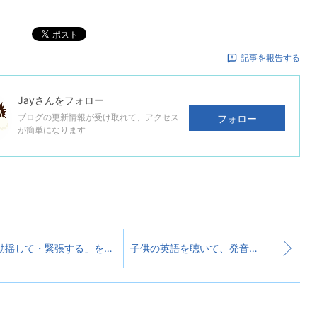
ポスト
記事を報告する
Jay
さんをフォロー
ブログの更新情報が受け取れて、アクセス
フォロー
が簡単になります
「動揺して・緊張する」を意味する“Upset”と“Nervous”の違い
子供の英語を聴いて、発音以上に重要なのがあると再確認した日