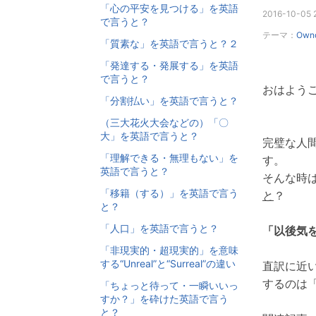
「心の平安を見つける」を英語
2016-10-05 
で言うと？
テーマ：
Own
「質素な」を英語で言うと？２
「発達する・発展する」を英語
で言うと？
おはようご
「分割払い」を英語で言うと？
（三大花火大会などの）「〇
大」を英語で言うと？
完璧な人
「理解できる・無理もない」を
す。
英語で言うと？
そんな時
「移籍（する）」を英語で言う
と
？
と？
「人口」を英語で言うと？
「以後気
「非現実的・超現実的」を意味
する“Unreal”と“Surreal”の違い
直訳に近
するのは
「ちょっと待って・一瞬いいっ
すか？」を砕けた英語で言う
と？