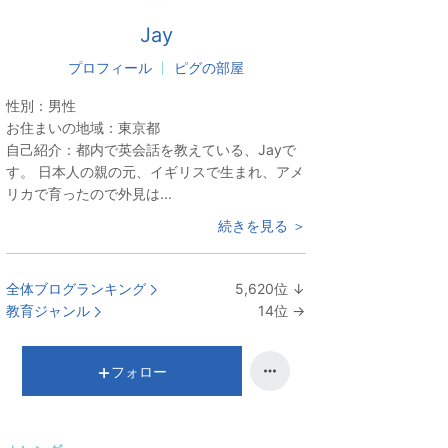
Jay
プロフィール
ピグの部屋
性別：
男性
お住まいの地域：
東京都
自己紹介：
都内で英会話を教えている、Jayで
す。 日本人の親の元、イギリスで生まれ、アメ
リカで育ったので外見は...
続きを見る ＞
全体ブログランキング
5,620
位
↓
ラ
教育ジャンル
14
位
→
ン
ラ
キ
ン
ン
キ
フォロー
グ
ン
下
グ
降
維