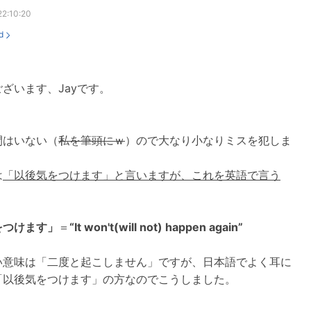
22:10:20
d
ざいます、Jayです。
間はいない（
私を筆頭にｗ
）ので大なり小なりミスを犯しま
は
「以後気をつけます」と言いますが、これを英語で言う
をつけます」
＝
“It won't(will not) happen again”
い意味は「二度と起こしません」ですが、日本語でよく耳に
「以後気をつけます」の方なのでこうしました。