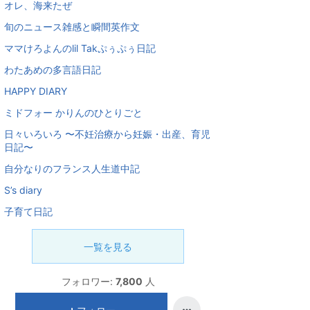
オレ、海来たぜ
旬のニュース雑感と瞬間英作文
ママけろよんのlil Takぷぅぷぅ日記
わたあめの多言語日記
HAPPY DIARY
ミドフォー かりんのひとりごと
日々いろいろ 〜不妊治療から妊娠・出産、育児
日記〜
自分なりのフランス人生道中記
S’s diary
子育て日記
一覧を見る
フォロワー:
7,800
人