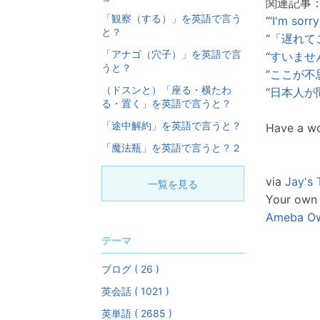
関連記事
「観察（する）」を英語で言う
“
‘I'm s
と？
“
「遅れて
「アナゴ（穴子）」を英語で言
“
すいませ
うと？
“
ここが不
（ドスンと）「座る・横たわ
“
日本人が
る・置く」を英語で言うと？
「途中解約」を英語で言うと？
Have a wo
「魔法瓶」を英語で言うと？２
via
Jay's 
一覧を見る
Your own 
Ameba O
テーマ
ブログ ( 26 )
英会話 ( 1021 )
英単語 ( 2685 )