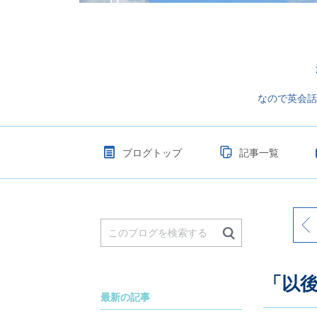
なので英会話
ブログトップ
記事一覧
「動
「以
最新の記事