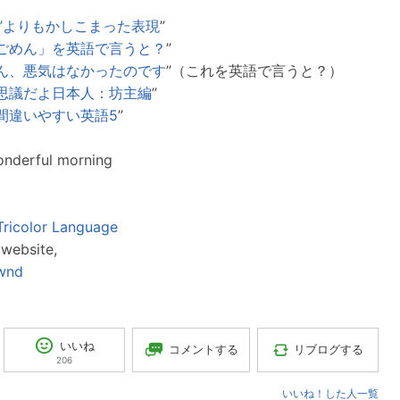
：
orry’よりもかしこまった表現
”
ごめん」を英語で言うと？
”
ん、悪気はなかったのです
”（これを英語で言うと？）
思議だよ日本人：坊主編
”
間違いやすい英語5
”
nderful morning
Tricolor Language
website,
wnd
いいね
コメントする
リブログする
206
いいね！した人一覧