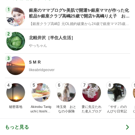
1
銀座のママブログ✨美肌で開運✨銀座ママが作った化
粧品✨銀座クラブ高嶋25歳で開店✨高嶋りえ子 お着
物でエルメス バーキン コーデ
【銀座クラブ高嶋】元OL婚約破棄から24歳で銀座ママ25歳でオーナーママ銀座 美肌で開運♡パワースポット巡り高嶋りえ子ブログ
2
北軽井沢［半住人生活］
やっちゃん
3
S M R
likeabridgeover
4
5
6
7
8
秘密基地
Akinobu Tanig
埼玉発 おと
妻に先立たれ
「やす」のの
uchi | Itoshima
なの小探険
た老人ブログ
んびり日常記
Landscape Ph
otographer
もっと見る