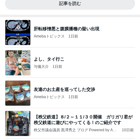
記事を読む
肝転移憎悪と腹膜播種の疑い出現
Amebaトピックス
1日前
よし、タイ行こ
与儀大介
1日前
友達のお土産を巡ってした交渉
Amebaトピックス
1日前
【秩父鉄道】８/２～１１/３０開催 ガリガリ君が
秩父鉄道に遊びにやってくる！のご紹介です
秩父市議会議員 黒澤秀之 ブログ Powered by Ame
10日前
ba