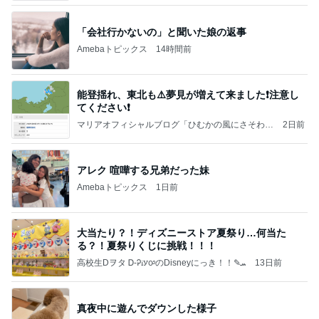
「会社行かないの」と聞いた娘の返事
Amebaトピックス
14時間前
能登揺れ、東北も⚠️夢見が増えて来ました❗️注意し
てください❗️
マリアオフィシャルブログ「ひむかの風にさそわれ
2日前
て」Powered by Ameba
アレク 喧嘩する兄弟だった妹
Amebaトピックス
1日前
大当たり？！ディズニーストア夏祭り…何当た
る？！夏祭りくじに挑戦！！！
高校生Dヲタ Ꭰ-ᎮꭵꭹꭴのDisneyにっき！！✎ܚ
13日前
真夜中に遊んでダウンした様子