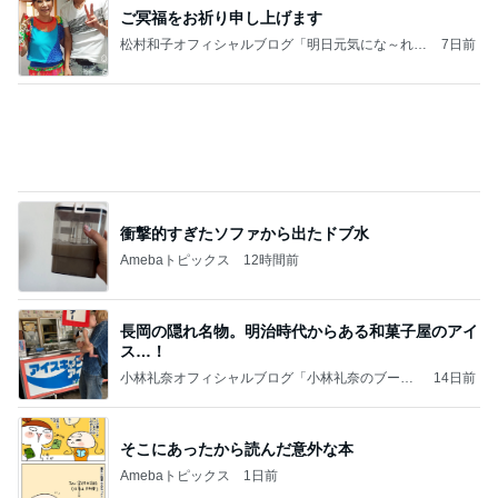
ご冥福をお祈り申し上げます
松村和子オフィシャルブログ「明日元気にな～れ」
7日前
Powered by Ameba
衝撃的すぎたソファから出たドブ水
Amebaトピックス
12時間前
長岡の隠れ名物。明治時代からある和菓子屋のアイ
ス…！
小林礼奈オフィシャルブログ「小林礼奈のブーブ
14日前
ーブログ」Powered by Ameba
そこにあったから読んだ意外な本
Amebaトピックス
1日前
「自分のことは自分でする」の呪い
ワタナベ薫オフィシャルブログ「美人になる方
11日前
法」Powered by Ameba