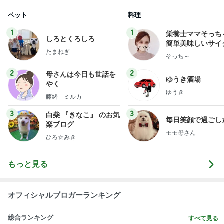
ペット
料理
1
1
栄養士ママそっち
しろとくろしろ
簡単美味しいサイ
たまねぎ
献立
そっち～
2
2
母さんは今日も世話を
ゆうき酒場
やく
ゆうき
藤緒 ミルカ
3
3
白柴 『きなこ』 のお気
毎日笑顔で過ごし
楽ブログ
モモ母さん
ひろ☆みき
もっと見る
オフィシャルブロガーランキング
総合ランキング
すべて見る