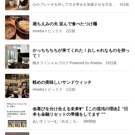
心のブレーキを外して引き寄せを加速させる方法：
4日前
引き寄せ研究所
堀ちえみの夫 並んで食べたつけ麺
Amebaトピックス
2日前
かっちちちちが来てくれた！おしゃれなものを持っ
て！
桃オフィシャルブログ Powered by Ameba
10日前
軽めの美味しいサンドウィッチ
Amebaトピックス
1日前
㊗️喜びを分け合える未来❣️”【この混沌の理由】”⽇
本も⾦融リセットの準備をしてます ””
あいすくりーむ『めるころ』
3時間前