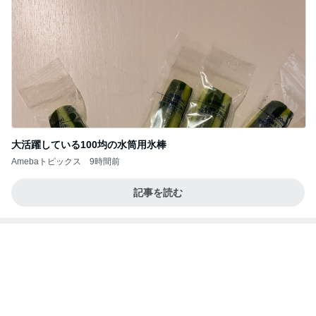
大活躍している100均の水筒用氷棒
Amebaトピックス
9時間前
記事を読む
センスが良過ぎて困る限定グッズ
Amebaトピックス
2日前
ご冥福をお祈り申し上げます
松村和子オフィシャルブログ「明日元気にな～れ」
7日前
Powered by Ameba