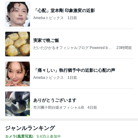
「心配」堂本剛 印象激変の近影
Amebaトピックス
1日前
実家で晩ご飯
だいたひかるオフィシャルブログ Powered by
23時間前
Ameba
「痛々しい」執行猶予中の近影に心配の声
Amebaトピックス
1日前
ありがとうございます
市川團十郎白猿オフィシャルB
4日前
ジャンルランキング
カメラ(風景写真)
9,435人参加中