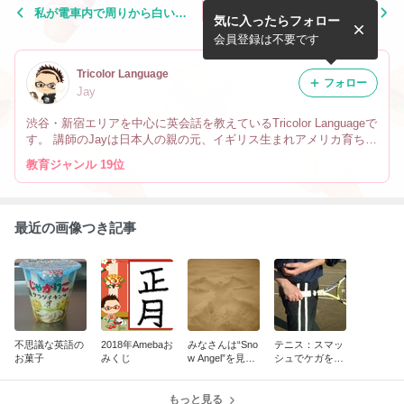
私が電車内で周りから白い目
アメリカ人は食事中にテレビ
気に入ったらフォロー
で見られた理由
は観ない！？
会員登録は不要です
Tricolor Language
フォロー
Jay
渋谷・新宿エリアを中心に英会話を教えているTricolor Languageで
す。 講師のJayは日本人の親の元、イギリス生まれアメリカ育ちで
す。 なので英会話だけでなく、文化や英語の微妙なニュアンスの
教育ジャンル 19位
違い、海外生活の事も教えています。
最近の画像つき記事
不思議な英語の
2018年Amebaお
みなさんは“Sno
テニス：スマッ
お菓子
みくじ
w Angel”を見た
シュでケガをし
事ありますか？
ないために
もっと見る