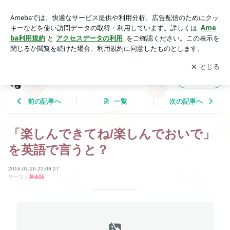
「楽しんできてね/楽しんでおいで」を英語で言うと？ | Tricolo
r Language
アプリをダウンロードして
ブログの更新通知
を受け取りまし
開く
ょう。
Tricolor Language
フォロー
前の記事へ
一覧
次の記事へ
「楽しんできてね/楽しんでおいで」
を英語で言うと？
2016-01-26 22:09:27
テーマ：
英会話