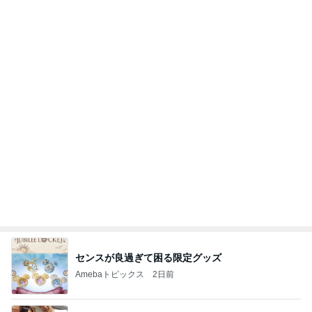
「自分のことは自分でする」の呪い
ワタナベ薫オフィシャルブログ「美人になる方
11日前
法」Powered by Ameba
肝心な物を買い忘れたお買い物