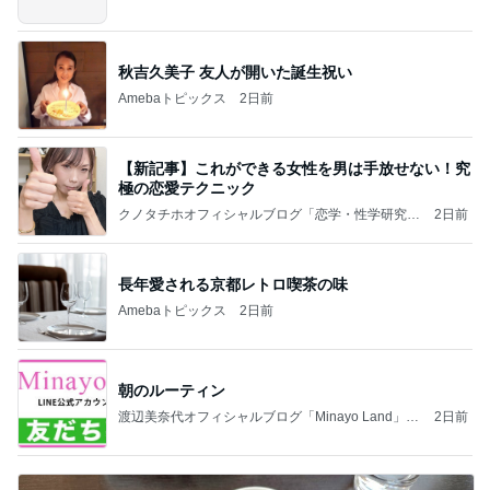
秋吉久美子 友人が開いた誕生祝い
Amebaトピックス
2日前
【新記事】これができる女性を男は手放せない！究
極の恋愛テクニック
クノタチホオフィシャルブログ「恋学・性学研究
2日前
室」Powered by Ameba
長年愛される京都レトロ喫茶の味
Amebaトピックス
2日前
朝のルーティン
渡辺美奈代オフィシャルブログ「Minayo Land」P
2日前
owered by Ameba