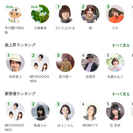
1
2
3
市川團十郎白
小林麻央
だいたひかる
桃
クロ
猿
急上昇ランキング
すべて見る
1
2
3
4
5
木村直人
BEYOOOOO
美川憲一
吉岡淳
水森かおり
NDS
新登場ランキング
すべて見る
1
2
3
4
5
BEYOOOOO
島倉りか
ゆうこりん
MOMIママ
石 安伊
NDS