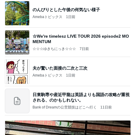
のんびりとした午後の何気ない様子
Amebaトピックス
1日前
☆We're timelesz LIVE TOUR 2026 episode2 MO
MENTUM
☆☆☆ゆきちにっき☆☆☆
7日前
夫が驚いた面接の二次と三次
Amebaトピックス
1日前
日東駒専や産近甲龍は英語よりも国語の攻略が重視
される、のかもしれない。
Bank of Dreamの公営競技はどこへ行く
11日前