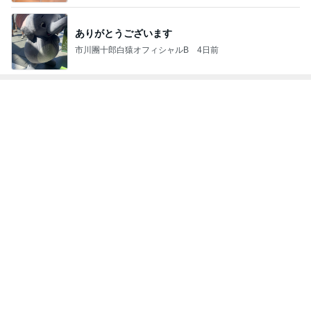
TOKYO REAL
銀の滴降る降
UNIQLOコー
*** あやのハピ
coco-eririko大
CLOTHES 大
るまわり
ディネート日
ログ ***
人のプチプラ
人世代のリア
に・・・
記
mixコーデ
ハ
ルクローズ
♪
もっと見る
キャシー中島 絶好調でキルトカット
Amebaトピックス
2日前
加害者に怯えながら行った夏祭り
Amebaトピックス
12時間前
100万越えのCHANELとヴァンクリ
Amebaトピックス
16時間前