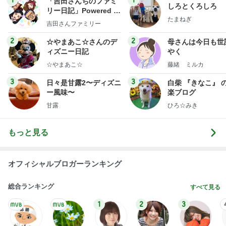
わあ喉は‥
藤田朋子オフィシャルブログ「笑顔の種と眠る犬」
2日前
Powered by Ameba
休み休みの毛づくろいの続き
Amebaトピックス
14時間前
記事を読む