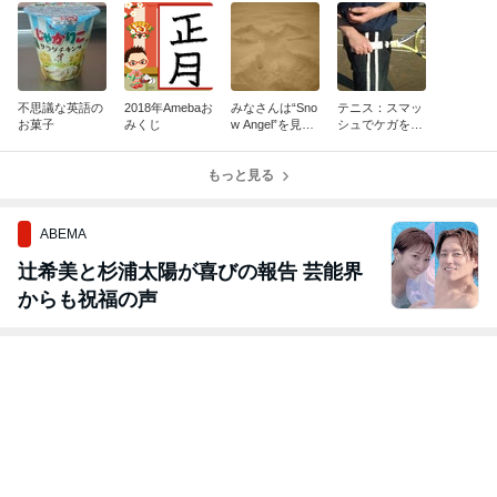
不思議な英語の
2018年Amebaお
みなさんは“Sno
テニス：スマッ
お菓子
みくじ
w Angel”を見た
シュでケガをし
事ありますか？
ないために
もっと見る
ABEMA
辻希美と杉浦太陽が喜びの報告 芸能界
からも祝福の声