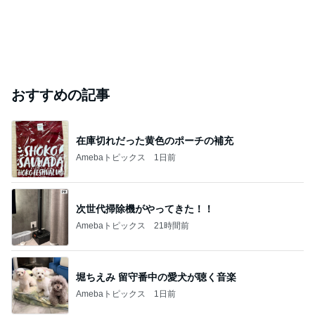
旅のグッズをとりあえず2枚購入
Amebaトピックス
1日前
芸能人・有名人ブログ TOPへ
「昨日から話してる」斉藤被告の妻 SNS更新
Amebaトピックス
1日前
実家で晩ご飯
だいたひかるオフィシャルブログ Powered by Ame
1日前
ba
「ナイスバディ」51歳の水着姿に絶賛
Amebaトピックス
1日前