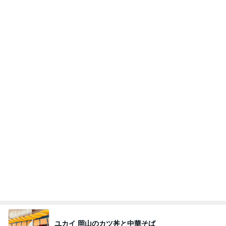
Amebaトピックス
14時間前
記事を読む
トースターで簡単にできる夕飯
Amebaトピックス
1日前
良い氣分や妄想のワークを重ねても引き寄せが起き
ない理由
心のブレーキを外して引き寄せを加速させる方法：
4日前
引き寄せ研究所
4本立てでアップした長時間動画