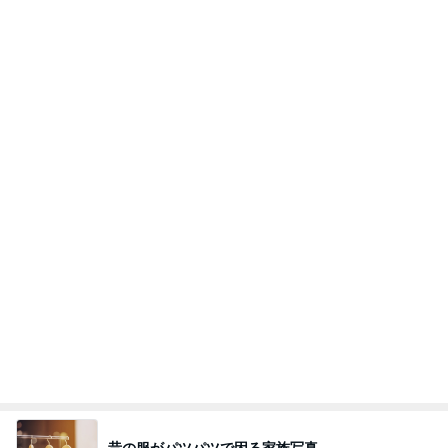
大当たり？！ディズニーストア夏祭り…何当た
る？！夏祭りくじに挑戦！！！
高校生Dヲタ Ꭰ-ᎮꭵꭹꭴのDisneyにっき！！✎ܚ
14日前
高級な卵をつかった280円のプリン
Amebaトピックス
1日前
能登揺れ、東北も⚠️夢見が増えて来ました❗️注意し
てください❗️
マリアオフィシャルブログ「ひむかの風にさそわれ
2日前
て」Powered by Ameba