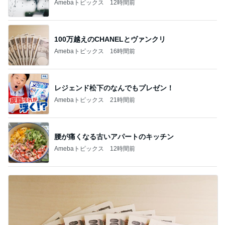
新登場ランキング
すべて見る
1
2
3
4
5
BEYOOOOO
島倉りか
ゆうこりん
MOMIママ
石 安伊
NDS
昔の服がパツパツで困る家族写真
Amebaトピックス
11時間前
悲しすぎて立ち直れない。
クロオフィシャルブログPowered by Ameba
2日前
期待して行ったらやっぱりフルーツ
Amebaトピックス
1日前