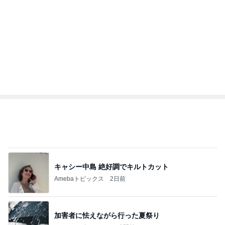
もっと見る
オフィシャルブロガーランキング
総合ランキング
すべて見る
1
2
3
市川團十郎白
小林麻央
だいたひかる
桃
クロ
猿
急上昇ランキング
すべて見る
1
2
3
4
5
木村直人
BEYOOOOO
美川憲一
吉岡淳
水森かおり
NDS