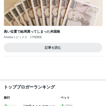
ありがとうございます
市川團十郎白猿オフィシャルB
4日前
明日が楽しみ過ぎて切った私の髪
Amebaトピックス
2日前
実家で晩ご飯
だいたひかるオフィシャルブログ Powered by Ame
1日前
ba
モト冬樹 ゴルフで汗をかくのが快感
Amebaトピックス
1日前