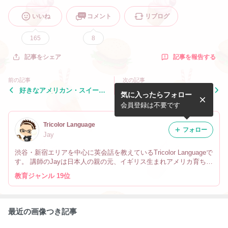
いいね
コメント
リブログ
165
8
記事を報告する
記事をシェア
前の記事
次の記事
好きなアメリカン・スイー
甘いお菓子＆スイーツ
気に入ったらフォロー
ツ：トップ３
会員登録は不要です
Tricolor Language
フォロー
Jay
渋谷・新宿エリアを中心に英会話を教えているTricolor Languageで
す。 講師のJayは日本人の親の元、イギリス生まれアメリカ育ちで
す。 なので英会話だけでなく、文化や英語の微妙なニュアンスの
教育ジャンル 19位
違い、海外生活の事も教えています。
最近の画像つき記事