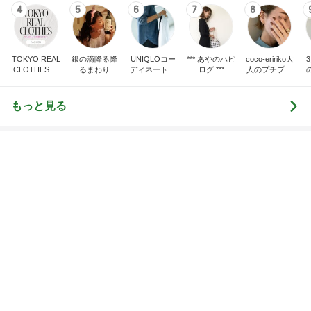
高い位置で結局買ってしまった米国株
Amebaトピックス
17時間前
記事を読む
トップブロガーランキング
旅行
ペット
1
1
「吉田さんちのファミ
しろとくろしろ
リー日記」Powered b
たまねぎ
y Ameba 吉田さんファ
吉田さんファミリー
ミリーオフィシャルブ
ログ
2
2
☆やまあこ☆さんのデ
母さんは今日も世
ィズニー日記
やく
☆やまあこ☆
藤緒 ミルカ
3
3
日々是甘露2〜ディズニ
白柴 『きなこ』 
ー風味〜
楽ブログ
甘露
ひろ☆みき