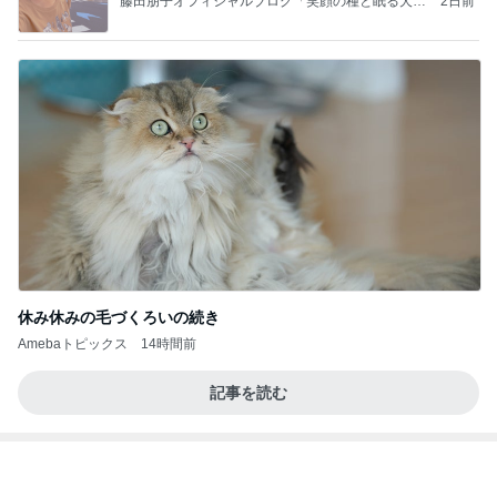
【秩父鉄道】８/２～１１/３０開催 ガリガリ君が
秩父鉄道に遊びにやってくる！のご紹介です
秩父市議会議員 黒澤秀之 ブログ Powered by Ame
10日前
ba
リピなしかなと思ったほっともっと