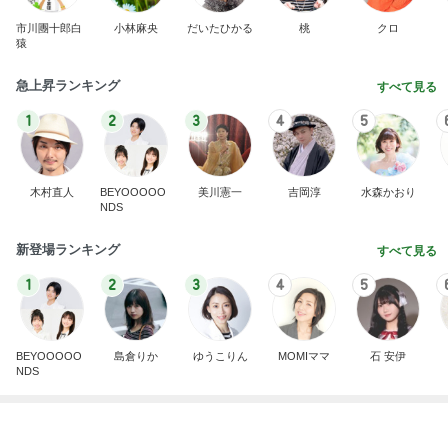
ユカイ 岡山のカツ丼と中華そば
Amebaトピックス
20時間前
病人アピールしてきたクソ義母
田舎のクソ義母vs都会育ちの嫁
2日前
平野ノラ 毎日食べる凍らせスイカ
Amebaトピックス
10時間前
強子の楽しい（？）ママ友トラブル【年長編】第10
1話
ウメブログ
4日前
隣の客のかもせいろにヅケ3貫付き
Amebaトピックス
1日前