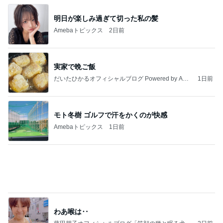
連れて行っていただいた韓国のお土産
Amebaトピックス
2日前
日東駒専や産近甲龍は英語よりも国語の攻略が重視
される、のかもしれない。
Bank of Dreamの公営競技はどこへ行く
11日前
同僚の妊娠に号泣し下した決断
Amebaトピックス
1日前
☆We're timelesz LIVE TOUR 2026 episode2 MO
MENTUM
☆☆☆ゆきちにっき☆☆☆
7日前
桃 加工なしで美しい友人に驚き
Amebaトピックス
1日前