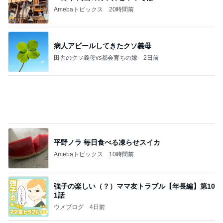
Amebaトピックス
1日前
㊗️喜びを分け合える未来❣️”【この混沌の理由】”⽇
本も⾦融リセットの準備をしてます ””
あいすくりーむ『めるころ』
1時間前
家でゆっくり過ごすひとりの時間
Amebaトピックス
1日前
クロとこいたんって何かあったの？
あいのりブログ
2日前
小柳ルミ子 年下男子とのデート
Amebaトピックス
2日前