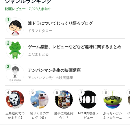
ジャンルランキング
映画レビュー
7,028人参加中
1
連ドラについてじっくり語るブログ
ドラマミタロー
2
ゲーム感想、レビューなどなど趣味に関するまとめ
こだまもとる
3
アンパンマン先生の映画講座
アンパンマン先生の映画講座
4
5
6
7
8
三角絞めでつ
怒りくまのブ
勝手に映画紹
MOJIの映画レ
ぶっちゃけシ
かまえて2
ログ（仮）
介！？
ビュー
ネマ人生一直
線！❁