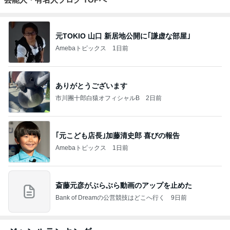
元TOKIO 山口 新居地公開に｢謙虚な部屋｣
Amebaトピックス
1日前
ありがとうございます
市川團十郎白猿オフィシャルB
2日前
｢元こども店長｣加藤清史郎 喜びの報告
Amebaトピックス
1日前
斎藤元彦がぶらぶら動画のアップを止めた
Bank of Dreamの公営競技はどこへ行く
9日前