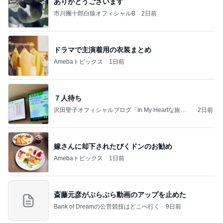
ありがとうございます
市川團十郎白猿オフィシャルB
2日前
ドラマで主演着用の衣装まとめ
Amebaトピックス
1日前
７人待ち
沢田聖子オフィシャルブログ「In My Heartな旅日
2日前
記」by Ameba
嫁さんに却下されたびくドンのお勧め
Amebaトピックス
1日前
斎藤元彦がぶらぶら動画のアップを止めた
Bank of Dreamの公営競技はどこへ行く
9日前