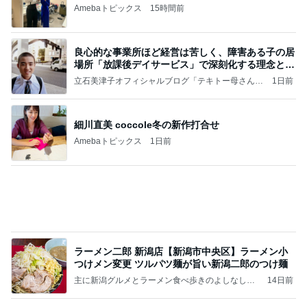
Amebaトピックス
15時間前
良心的な事業所ほど経営は苦しく、障害ある子の居
場所「放課後デイサービス」で深刻化する理念と現
実の
立石美津子オフィシャルブログ「テキトー母さんの
1日前
すすめ」Powered by Ameba
細川直美 coccole冬の新作打合せ
Amebaトピックス
1日前
ラーメン二郎 新潟店【新潟市中央区】ラーメン小
つけメン変更 ツルパツ麺が旨い新潟二郎のつけ麺
主に新潟グルメとラーメン食べ歩きのよしなしご
14日前
と