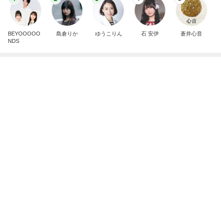
BEYOOOOO
島倉りか
ゆうこりん
石 安伊
蒼井心音
NDS