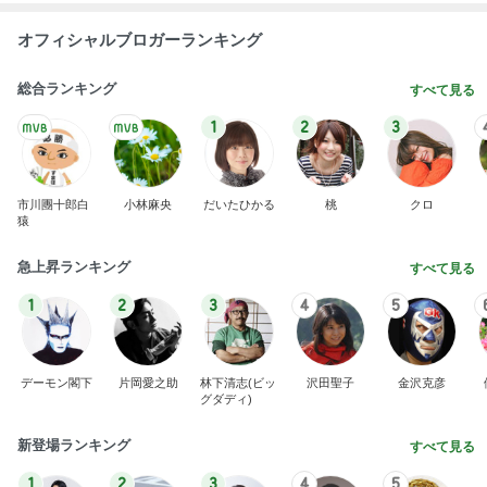
オフィシャルブロガーランキング
総合ランキング
すべて見る
1
2
3
市川團十郎白
小林麻央
だいたひかる
桃
クロ
猿
急上昇ランキング
すべて見る
1
2
3
4
5
デーモン閣下
片岡愛之助
林下清志(ビッ
沢田聖子
金沢克彦
グダディ)
新登場ランキング
すべて見る
1
2
3
4
5