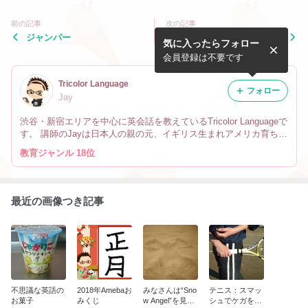
前の記事
次の記事
ジャンパー
抱っこ
気に入ったらフォロー
会員登録は不要です
Tricolor Language
フォロー
Jay
渋谷・新宿エリアを中心に英会話を教えているTricolor Languageで
す。 講師のJayは日本人の親の元、イギリス生まれアメリカ育ちで
す。 なので英会話だけでなく、文化や英語の微妙なニュアンスの
教育ジャンル 18位
違い、海外生活の事も教えています。
最近の画像つき記事
不思議な英語の
2018年Amebaお
みなさんは“Sno
テニス：スマッ
お菓子
みくじ
w Angel”を見た
シュでケガをし