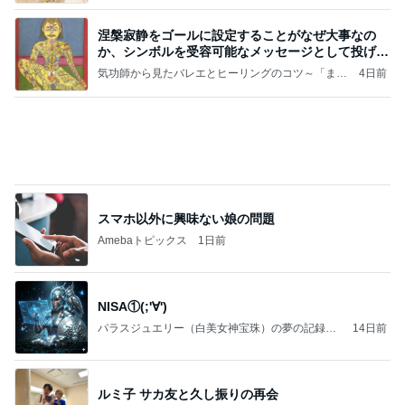
涅槃寂静をゴールに設定することがなぜ大事なの
か、シンボルを受容可能なメッセージとして投げる
ことが
気功師から見たバレエとヒーリングのコツ～「まと
4日前
いのば」ブログ
スマホ以外に興味ない娘の問題
Amebaトピックス
1日前
NISA①(;'∀')
パラスジュエリー（白美女神宝珠）の夢の記録
14日前
（続編）
ルミ子 サカ友と久し振りの再会