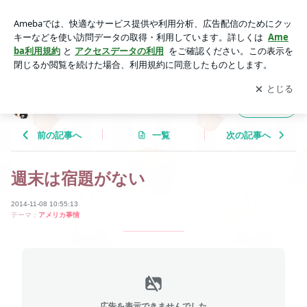
週末は宿題がない | Tricolor Language
アプリをダウンロードして
ブログの更新通知
を受け取りまし
開く
ょう。
Tricolor Language
フォロー
前の記事へ
一覧
次の記事へ
週末は宿題がない
2014-11-08 10:55:13
テーマ：
アメリカ事情
広告を表示できませんでした