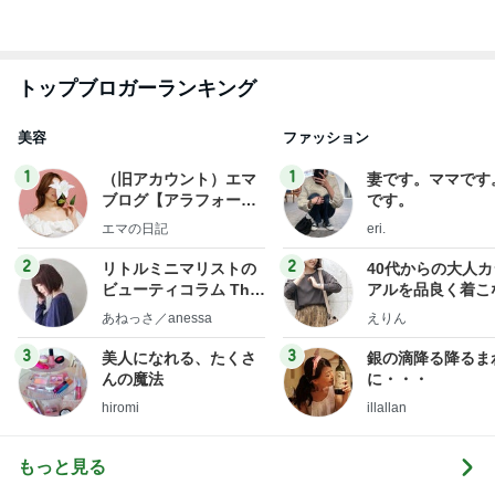
トップブロガーランキング
美容
ファッション
1
1
（旧アカウント）エマ
妻です。ママです
ブログ【アラフォー会
です。
社売却セカンドライ
エマの日記
eri.
フ】
2
2
リトルミニマリストの
40代からの大人
ビューティコラム The
アルを品良く着こ
little minimalist's bea
ファッションブロ
あねっさ／anessa
えりん
uty colum
3
3
美人になれる、たくさ
銀の滴降る降るま
んの魔法
に・・・
hiromi
illallan
もっと見る