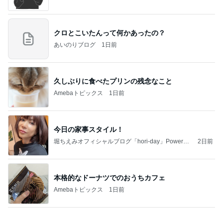
by Ameba
本格的なドーナツでのおうちカフェ
Amebaトピックス
1日前
当ブログの売り上げ件数、一部公開します…
世帯年収500万 ゆるゆる4人家族の節約ブログ 〜
1日前
ケチ旦那と金銭感覚マヒ嫁の日々〜