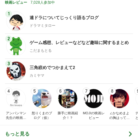
映画レビュー
7,028人参加中
1
連ドラについてじっくり語るブログ
ドラマミタロー
2
ゲーム感想、レビューなどなど趣味に関するまとめ
こだまもとる
3
三角絞めでつかまえて2
カミヤマ
4
5
6
7
8
アンパンマン
怒りくまのブ
勝手に映画紹
MOJIの映画レ
∠かなめまよ
先生の映画講
ログ（仮）
介！？
ビュー
の胸はって行
座
け〜！自信持
って行け〜！
もっと見る