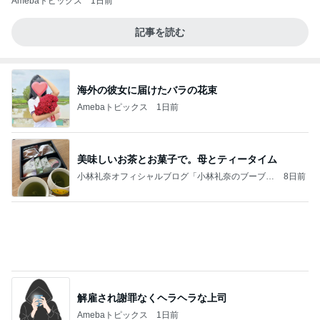
美味しいお茶とお菓子で。母とティータイム
小林礼奈オフィシャルブログ「小林礼奈のブーブー
8日前
ブログ」Powered by Ameba
解雇され謝罪なくヘラヘラな上司
Amebaトピックス
1日前
クロとこいたんって何かあったの？
あいのりブログ
1日前
久しぶりに食べたプリンの残念なこと
Amebaトピックス
1日前
今日の家事スタイル！
堀ちえみオフィシャルブログ「hori-day」Powered
2日前