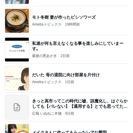
モト冬樹 妻が作ったビシソワーズ
Amebaトピックス
19時間前
私達が何も言えなくなる事を楽しみにしていまー
す｡
最後の悪あがき
2日前
だいた 母の退院に向け部屋を片付け
Amebaトピックス
1日前
きっと高市ってこの時代に嘘、誤魔化し、はぐらか
しても【バレない】【通用する】とでも思ってたん
だろ
広報 いぬねこ本舗
9日前
メイクさんに作ってもらったレアな髪型