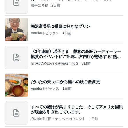
勝手に考察
2日前
梅沢富美男 2番目に好きなプリン
Amebaトピックス
1日前
《3年連続》瑶子さま 懇意の高級カーディーラー
協賛のイベントにご出席…宮内庁が懸念する“熱心
すぎ
hirokoの✿Love＆Awakening✿
8日前
だいたの夫 カニから鮭への晩ご飯変更
Amebaトピックス
1日前
すべての賭けが集まりました…そしてアメリカ国民
が現金を引き出しています。
心の道標【旧：ヤ～ベェのブログ】
1日前