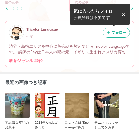
前の記事
次の記事
！！！
日本語と発音が違う国名 ～
気に入ったらフォロー
ヨーロッパ編～
会員登録は不要です
Tricolor Language
フォロー
Jay
渋谷・新宿エリアを中心に英会話を教えているTricolor Languageで
す。 講師のJayは日本人の親の元、イギリス生まれアメリカ育ちで
す。 なので英会話だけでなく、文化や英語の微妙なニュアンスの
教育ジャンル 20位
違い、海外生活の事も教えています。
最近の画像つき記事
不思議な英語の
2018年Amebaお
みなさんは“Sno
テニス：スマッ
お菓子
みくじ
w Angel”を見た
シュでケガをし
事ありますか？
ないために