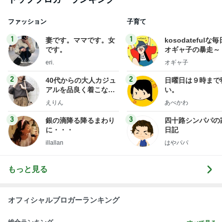
ファッション
子育て
1
1
妻です。ママです。女
kosodatefulな毎
です。
オギャ子の暴走～
eri.
オギャ子
2
2
40代からの大人カジュ
日曜日は９時まで
アルを品良く着こなす
い。
ファッションブログ
えりん
あべかわ
3
3
銀の滴降る降るまわり
四十路シンパパの
に・・・
日記
illallan
はやパパ
もっと見る
オフィシャルブロガーランキング