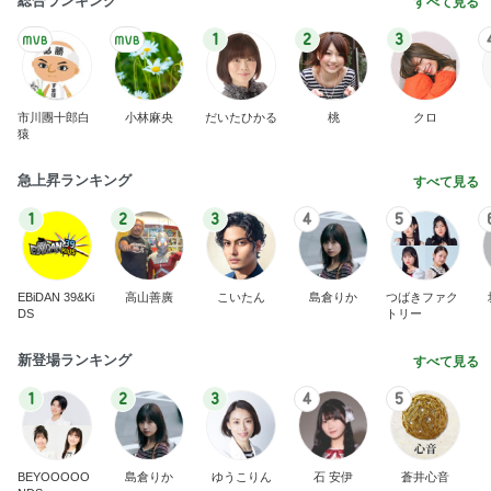
総合ランキング
すべて見る
1
2
3
市川團十郎白
小林麻央
だいたひかる
桃
クロ
猿
急上昇ランキング
すべて見る
1
2
3
4
5
EBiDAN 39&Ki
高山善廣
こいたん
島倉りか
つばきファク
DS
トリー
新登場ランキング
すべて見る
1
2
3
4
5
BEYOOOOO
島倉りか
ゆうこりん
石 安伊
蒼井心音