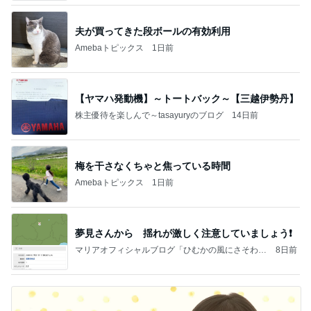
夫が買ってきた段ボールの有効利用
Amebaトピックス
1日前
【ヤマハ発動機】～トートバック～【三越伊勢丹】
株主優待を楽しんで～tasayuryのブログ
14日前
梅を干さなくちゃと焦っている時間
Amebaトピックス
1日前
夢見さんから 揺れが激しく注意していましょう❗️
マリアオフィシャルブログ「ひむかの風にさそわれ
8日前
て」Powered by Ameba