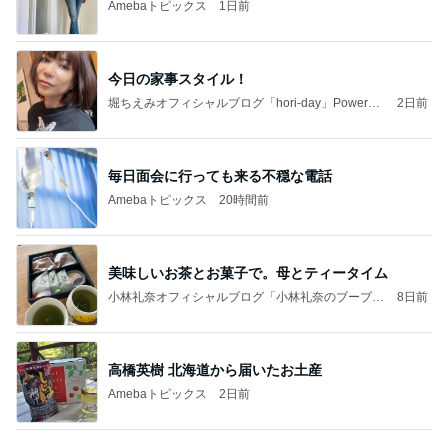
堀ちえみオフィシャルブログ「hori-day」Powered
2日前
by Ameba
毎日面会に行っても来る不穏な電話
Amebaトピックス
20時間前
美味しいお茶とお菓子で。母とティータイム
小林礼奈オフィシャルブログ「小林礼奈のブーブー
8日前
ブログ」Powered by Ameba
高橋英樹 北海道から届いたお土産
Amebaトピックス
2日前
当ブログの売り上げ件数、一部公開します…
世帯年収500万 ゆるゆる4人家族の節約ブログ 〜
1日前
ケチ旦那と金銭感覚マヒ嫁の日々〜