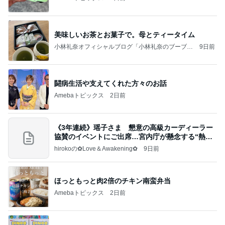
美味しいお茶とお菓子で。母とティータイム
小林礼奈オフィシャルブログ「小林礼奈のブーブー
9日前
ブログ」Powered by Ameba
闘病生活や支えてくれた方々のお話
Amebaトピックス
2日前
《3年連続》瑶子さま 懇意の高級カーディーラー
協賛のイベントにご出席…宮内庁が懸念する“熱心
すぎ
hirokoの✿Love＆Awakening✿
9日前
ほっともっと肉2倍のチキン南蛮弁当
Amebaトピックス
2日前