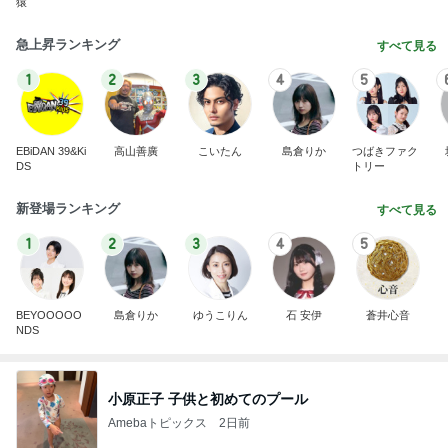
猿
急上昇ランキング
すべて見る
1
2
3
4
5
EBiDAN 39&Ki
高山善廣
こいたん
島倉りか
つばきファク
DS
トリー
新登場ランキング
すべて見る
1
2
3
4
5
BEYOOOOO
島倉りか
ゆうこりん
石 安伊
蒼井心音
NDS
小原正子 子供と初めてのプール
Amebaトピックス
2日前