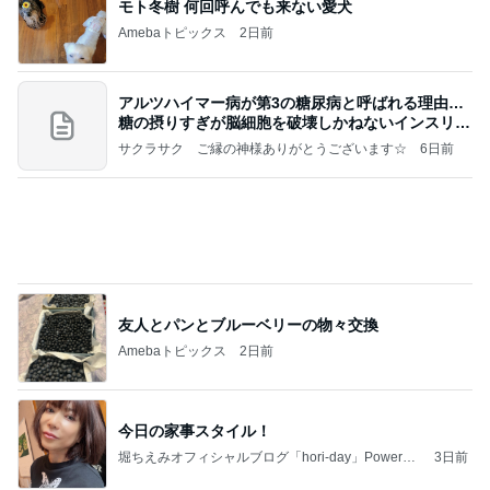
友人とパンとブルーベリーの物々交換
Amebaトピックス
2日前
今日の家事スタイル！
堀ちえみオフィシャルブログ「hori-day」Powered
3日前
by Ameba
キッチンカーの丼と抹茶パフェ
Amebaトピックス
2日前
【ＮＴＴ】～【高松Ｇ】～【パイオラックス】～
【アルビス】お買い物～取引
株主優待を楽しんで～tasayuryのブログ
3日前
夏休みは朝練と夜練のダブル
Amebaトピックス
2日前