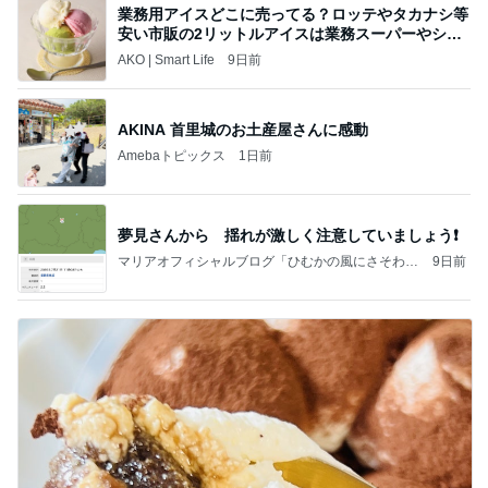
業務用アイスどこに売ってる？ロッテやタカナシ等
安い市販の2リットルアイスは業務スーパーやシャ
トレ
AKO | Smart Life
9日前
AKINA 首里城のお土産屋さんに感動
Amebaトピックス
1日前
夢見さんから 揺れが激しく注意していましょう❗️
マリアオフィシャルブログ「ひむかの風にさそわれ
9日前
て」Powered by Ameba