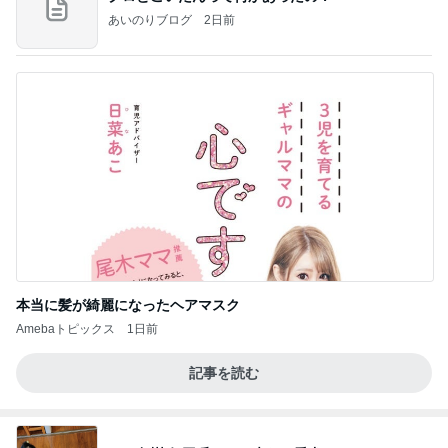
本当に髪が綺麗になったヘアマスク
Amebaトピックス
1日前
記事を読む
モト冬樹 何回呼んでも来ない愛犬
Amebaトピックス
2日前
アルツハイマー病が第3の糖尿病と呼ばれる理由…
糖の摂りすぎが脳細胞を破壊しかねないインスリン
の恐
サクラサク ご縁の神様ありがとうございます☆
6日前