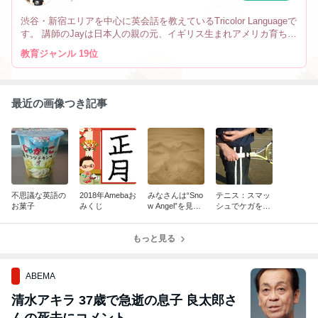
渋谷・新宿エリアを中心に英会話を教えているTricolor Languageで
す。 講師のJayは日本人の親の元、イギリス生まれアメリカ育ちで
す。 なので英会話だけでなく、文化や英語の微妙なニュアンスの
教育ジャンル 19位
違い、海外生活の事も教えています。
最近の画像つき記事
不思議な英語の
2018年Amebaお
みなさんは“Sno
テニス：スマッ
お菓子
みくじ
w Angel”を見た
シュでケガをし
事ありますか？
ないために
もっと見る
ABEMA
清水アキラ 37歳で急逝の息子 良太郎さ