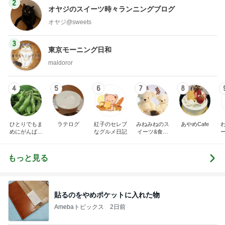
2
オヤジのスイーツ時々ランニングブログ
オヤジ@sweets
3
東京モーニング日和
maldoror
4
5
6
7
8
ひとりでもま
ラテログ
紅子のセレブ
みねみねのス
あやめCafe
めにがんばる
なグルメ日記
イーツ&食パ
ブログ
ンブログ❤️
もっと見る
貼るのをやめポケットに入れた物
Amebaトピックス
2日前