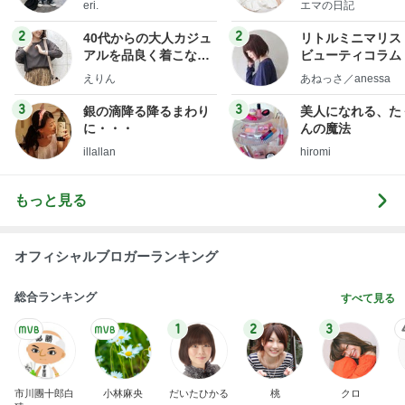
eri.
エマの日記
フ】
2
2
40代からの大人カジュ
リトルミニマリス
アルを品良く着こなす
ビューティコラム 
ファッションブログ
little minimalist'
えりん
あねっさ／anessa
uty colum
3
3
銀の滴降る降るまわり
美人になれる、た
に・・・
んの魔法
illallan
hiromi
もっと見る
オフィシャルブロガーランキング
総合ランキング
すべて見る
1
2
3
市川團十郎白
小林麻央
だいたひかる
桃
クロ