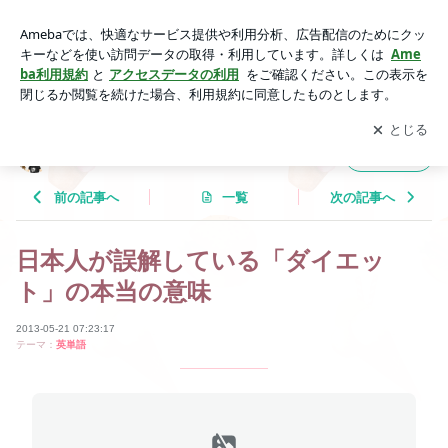
日本人が誤解している「ダイエット」の本当の意味 | Tricolor L
anguage
アプリをダウンロードして
ブログの更新通知
を受け取りまし
開く
ょう。
Tricolor Language
フォロー
前の記事へ
一覧
次の記事へ
日本人が誤解している「ダイエッ
ト」の本当の意味
2013-05-21 07:23:17
テーマ：
英単語