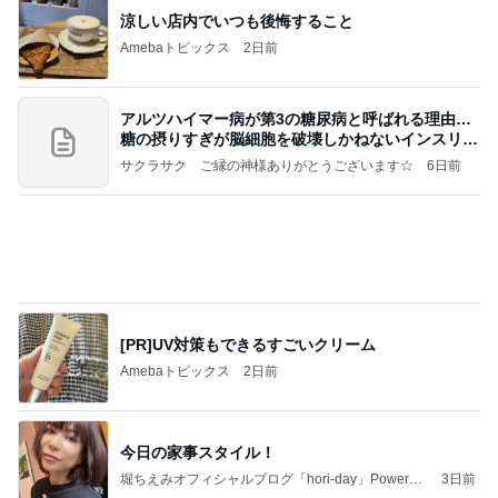
涼しい店内でいつも後悔すること
Amebaトピックス
2日前
アルツハイマー病が第3の糖尿病と呼ばれる理由…
糖の摂りすぎが脳細胞を破壊しかねないインスリン
の恐
サクラサク ご縁の神様ありがとうございます☆
6日前
[PR]UV対策もできるすごいクリーム
Amebaトピックス
2日前
今日の家事スタイル！
堀ちえみオフィシャルブログ「hori-day」Powered
3日前
by Ameba
モト冬樹 何回呼んでも来ない愛犬
Amebaトピックス
2日前