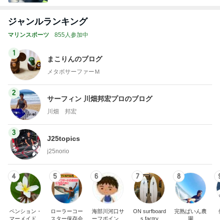
ジャンルランキング
マリンスポーツ
855人参加中
1
まこりんのブログ
メタボサーファーＭ
2
サーフィン 川畑邦宏プロのブログ
川畑 邦宏
3
J25topics
j25norio
4
5
6
7
8
ペンション・
ローラーコー
海部川河口サ
ON surfboard
完熟ぱいん農
マーメイドの
スター保存会
ーフポイント
s factry
園