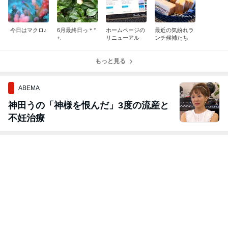
今日はマクロ♪
6月最終日っ＊°
ホームページの
最近の気紛れラ
+.
リニューアル
ンチ候補たち
もっと見る
ABEMA
神田うの「神様を恨んだ」3度の流産と
不妊治療