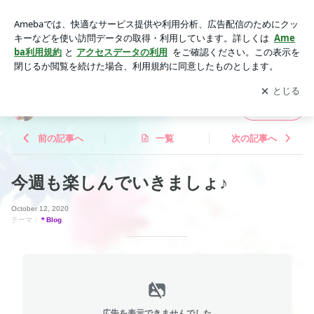
今週も楽しんでいきましょ♪ | ﾟ* Days without regret ﾟ*
アプリをダウンロードして
ブログの更新通知
を受け取りまし
開く
ょう。
ﾟ* Days without regret ﾟ*
フォロー
前の記事へ
一覧
次の記事へ
今週も楽しんでいきましょ♪
October 12, 2020
テーマ：
＊Blog
広告を表示できませんでした