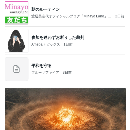
朝のルーティン
渡辺美奈代オフィシャルブログ「Minayo Land」P
2日前
owered by Ameba
参加を迷わずお断りした裁判
Amebaトピックス
1日前
平和を守る
ブルーサファイア
3日前