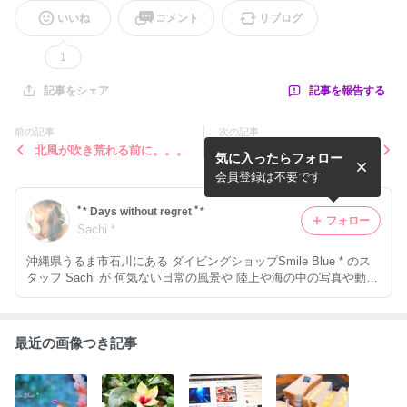
いいね
コメント
リブログ
1
記事を報告する
記事をシェア
前の記事
次の記事
北風が吹き荒れる前に。。。
旅立ちまであと少し
気に入ったらフォロー
会員登録は不要です
ﾟ* Days without regret ﾟ*
フォロー
Sachi *
沖縄県うるま市石川にある ダイビングショップSmile Blue * のス
タッフ Sachi が 何気ない日常の風景や 陸上や海の中の写真や動画
好きなことや物などをつらつら〜っと呟いてます☺︎
最近の画像つき記事