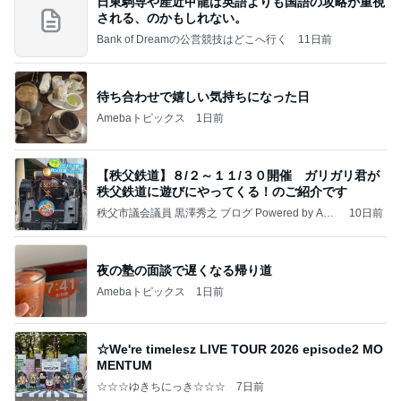
日東駒専や産近甲龍は英語よりも国語の攻略が重視
される、のかもしれない。
Bank of Dreamの公営競技はどこへ行く
11日前
待ち合わせで嬉しい気持ちになった日
Amebaトピックス
1日前
【秩父鉄道】８/２～１１/３０開催 ガリガリ君が
秩父鉄道に遊びにやってくる！のご紹介です
秩父市議会議員 黒澤秀之 ブログ Powered by Ame
10日前
ba
夜の塾の面談で遅くなる帰り道
Amebaトピックス
1日前
☆We're timelesz LIVE TOUR 2026 episode2 MO
MENTUM
☆☆☆ゆきちにっき☆☆☆
7日前