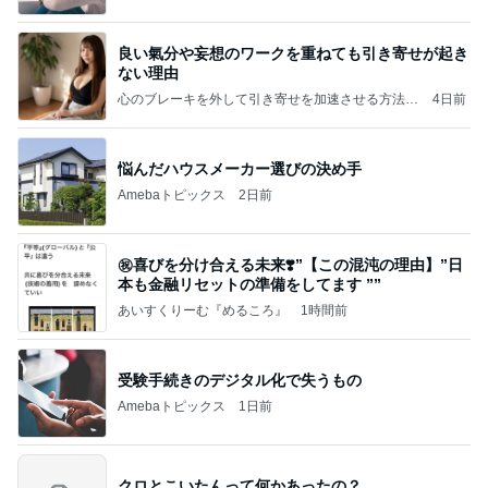
良い氣分や妄想のワークを重ねても引き寄せが起き
ない理由
心のブレーキを外して引き寄せを加速させる方法：
4日前
引き寄せ研究所
悩んだハウスメーカー選びの決め手
Amebaトピックス
2日前
㊗️喜びを分け合える未来❣️”【この混沌の理由】”⽇
本も⾦融リセットの準備をしてます ””
あいすくりーむ『めるころ』
1時間前
受験手続きのデジタル化で失うもの
Amebaトピックス
1日前
クロとこいたんって何かあったの？