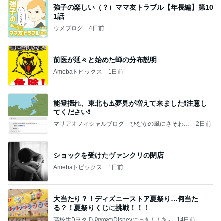
強子の楽しい（？）ママ友トラブル【年長編】第10
1話
ウメブログ
4日前
前医が延々と始めた蝉の分布説明
Amebaトピックス
1日前
能登揺れ、東北も⚠️夢見が増えて来ました❗️注意し
てください❗️
マリアオフィシャルブログ「ひむかの風にさそわれ
2日前
て」Powered by Ameba
ショックを受けたヴァンクリの閉店
Amebaトピックス
1日前
大当たり？！ディズニーストア夏祭り…何当た
る？！夏祭りくじに挑戦！！！
高校生Dヲタ Ꭰ-ᎮꭵꭹꭴのDisneyにっき！！✎ܚ
14日前