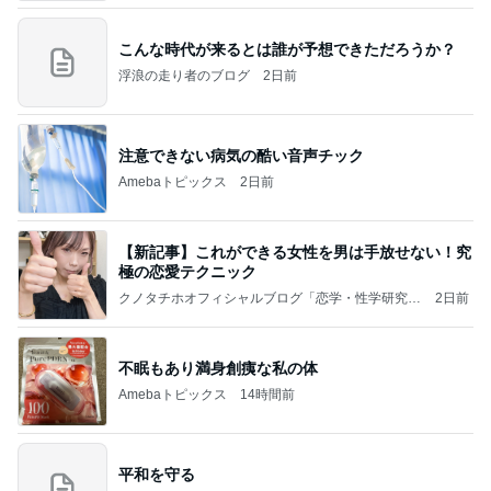
こんな時代が来るとは誰が予想できただろうか？
浮浪の走り者のブログ
2日前
注意できない病気の酷い音声チック
Amebaトピックス
2日前
【新記事】これができる女性を男は手放せない！究
極の恋愛テクニック
クノタチホオフィシャルブログ「恋学・性学研究
2日前
室」Powered by Ameba
不眠もあり満身創痍な私の体
Amebaトピックス
14時間前
平和を守る