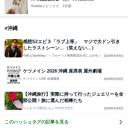
Amebaトピックス
2日前
#
沖縄
感想S2エピ３「ラブ上等」 マジで大ドン引き
したラストシーン…（笑えない…）
今夜もSparkling！～フルーツと昭和歌謡を召し上がれ！
2026年8月8日
ケツメイシ 2026 沖縄 座席表 屋外劇場
ケツメイシ LIVE 会場風景
2026年8月8日
【沖縄旅行】実際に持って行ったジュエリーを全
部公開！旅に選んだ相棒たち
ジュエリー沼のたらこママのブログ
2026年8月8日
このハッシュタグの記事を見る