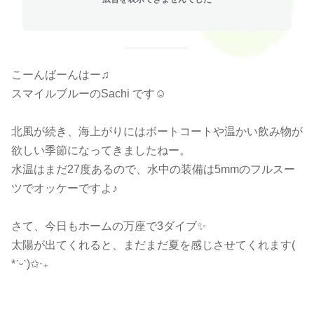
こーんばーんはー♫
スマイルブルーのSachi です☺︎
北風が続き、海上がりにはボートコートや温かい飲み物が
欲しい季節になってきましたねー。
水温はまだ27度あるので、水中の装備は5mmのフルスー
ツでオッケーですよ♪
さて、今日もホームの万座で3ダイブ✨
太陽が出てくれると、まだまだ夏を感じさせてくれます(
*ˊᵕˋ)✩︎‧₊