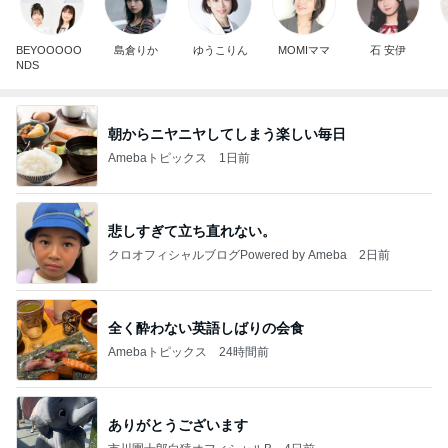
BEYOOOOO
島倉りか
ゆうこりん
MOMIママ
石 安伊
NDS
朝からニヤニヤしてしまう楽しい毎日
Amebaトピックス
1日前
悲しすぎて立ち直れない。
クロオフィシャルブログPowered by Ameba
2日前
全く酔わない英語しばりの会食
Amebaトピックス
24時間前
ありがとうございます