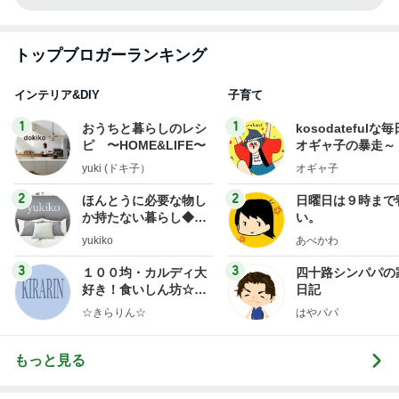
トップブロガーランキング
インテリア&DIY
子育て
1
1
おうちと暮らしのレシ
kosodatefulな毎
ピ 〜HOME&LIFE〜
オギャ子の暴走～
yuki (ドキ子）
オギャ子
2
2
ほんとうに必要な物し
日曜日は９時まで
か持たない暮らし◆Ke
い。
ep Life Simple◆〜イ
yukiko
あべかわ
ンテリアのきろく〜
3
3
１００均・カルディ大
四十路シンパパの
好き！食いしん坊☆き
日記
らりん☆のブログ
☆きらりん☆
はやパパ
もっと見る