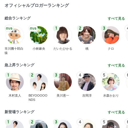
オフィシャルブロガーランキング
総合ランキング
すべて見る
1
2
3
市川團十郎白
小林麻央
だいたひかる
桃
クロ
猿
急上昇ランキング
すべて見る
1
2
3
4
5
木村直人
BEYOOOOO
美川憲一
吉岡淳
水森かおり
NDS
新登場ランキング
すべて見る
1
2
3
4
5