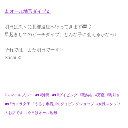
⚓︎ オール地形ダイブ♬
明日は久々に北部遠征へ行ってきます🚎💨
早起きしてのビーチダイブ、どんな子に会えるかなっ♪
それでは、また明日でーす✨
Sachi ☺︎
#
スマイルブルー
#
沖縄
#
ダイビング
#
恩納村
#
万座
#
海好き
#
カメラ女子
#
うるま市石川のダイビングショップ
#
女性スタッフ
のお店です
#
今日はオール地形