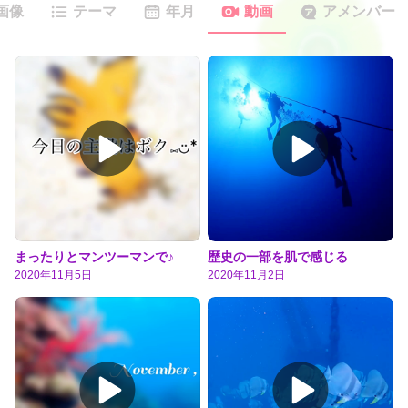
画像
テーマ
年月
動画
アメンバー
まったりとマンツーマンで♪
歴史の一部を肌で感じる
2020年11月5日
2020年11月2日