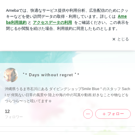
動画一覧｜ﾟ* Days without regret ﾟ*
アプリをダウンロードして
ブログの更新通知
を受け取りまし
開く
ょう。
ﾟ* Days without regret ﾟ*
沖縄県うるま市石川にある ダイビングショップSmile Blue * のスタッフ Sach
i が 何気ない日常の風景や 陸上や海の中の写真や動画 好きなことや物などを
つらつら〜っと呟いてます☺︎
12
フォロー
フォロワー