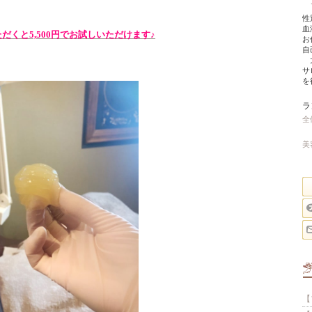
性
血
くと5,500円でお試しいただけます♪
お
自
大
サ
を
ラ
全
美
【