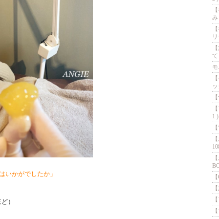
【
み
【
リシ
【
て 
モ
【
ッ
【
【
1 )
【
【
10
【
BO
’はいかがでしたか」
【
【
【
ほど）
【