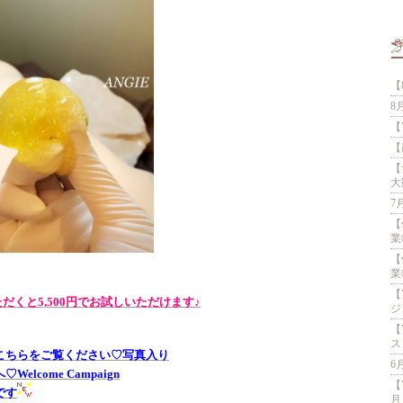
【
8
【
【
【
大
7
【
業
【
業
【
くと5,500円でお試しいただけます♪
ジ
【
ス
こちらをご覧ください♡写真入り
6
lcome Campaign
【
です
月