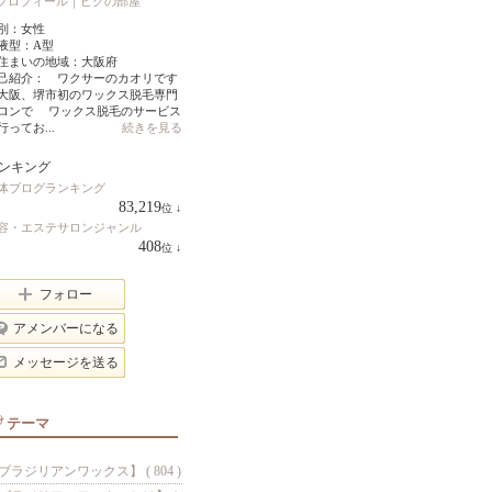
プロフィール
｜
ピグの部屋
別：
女性
液型：
A型
住まいの地域：
大阪府
己紹介： ワクサーのカオリです
阪、堺市初のワックス脱毛専門
ロンで ワックス脱毛のサービス
行ってお...
続きを見る
ンキング
体ブログランキング
83,219
位
↓
ラ
容・エステサロンジャンル
ン
408
位
↓
キ
ラ
ン
ン
グ
キ
フォロー
下
ン
降
グ
アメンバーになる
下
降
メッセージを送る
テーマ
ブラジリアンワックス】 ( 804 )