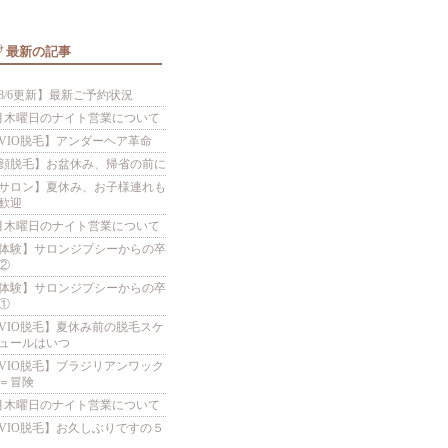
最新の記事
8/6更新】最新ご予約状況
月木曜日のナイト営業について
VIO脱毛】アンダーヘア革命
顔脱毛】お盆休み、帰省の前に
サロン】夏休み、お子様連れも
歓迎
月木曜日のナイト営業について
体験】サロンジプシーからの卒
②
体験】サロンジプシーからの卒
①
VIO脱毛】夏休み前の脱毛スケ
ュールはいつ
VIO脱毛】ブラジリアンワック
＝冒険
月木曜日のナイト営業について
VIO脱毛】お久しぶりですの５