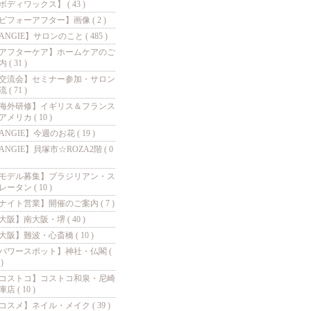
ボディワックス】 ( 43 )
ビフォーアフター】画像 ( 2 )
ANGIE】サロンのこと ( 485 )
アフターケア】ホームケアのご
 ( 31 )
交流会】セミナー参加・サロン
 ( 71 )
海外研修】イギリス＆フランス
アメリカ ( 10 )
ANGIE】今週のお花 ( 19 )
ANGIE】貝塚市☆ROZA2階 ( 0
モデル募集】ブラジリアン・ス
レータン ( 10 )
ナイト営業】開催のご案内 ( 7 )
大阪】南大阪・堺 ( 40 )
大阪】難波・心斎橋 ( 10 )
パワースポット】神社・仏閣 (
 )
コストコ】コストコ和泉・尼崎
店 ( 10 )
コスメ】ネイル・メイク ( 39 )