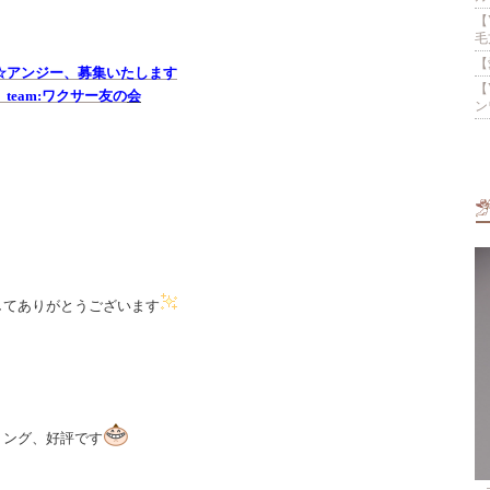
【
毛
【
☆アンジー、募集いたします
【
team:ワクサー友の
会
ン
してありがとうございます
リング、好評です