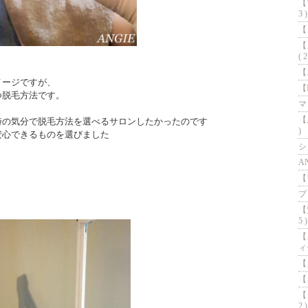
【
3 )
【
【
( 2
【
メージですが、
【I
つ脱毛方法です。
マ
【
時の気分で脱毛方法を選べるサロンしたかったのです
)
安心できるものを選びました
シ
AN
【
プ
【
5 )
【
ィー
【
【
【
2 )