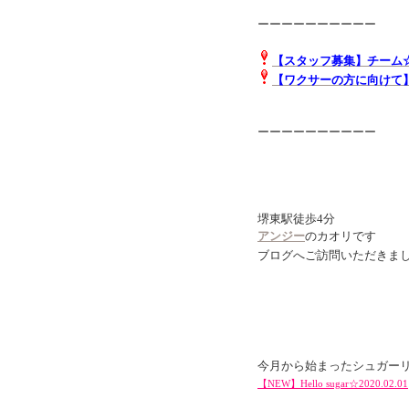
ーーーーーーーーーー
【スタッフ募集】チーム
【ワクサーの方に向けて】
ーーーーーーーーーー
堺東駅徒歩4分
アンジー
のカオリです
ブログへご訪問いただきま
今月から始まったシュガー
【NEW】Hello sugar☆2020.02.01