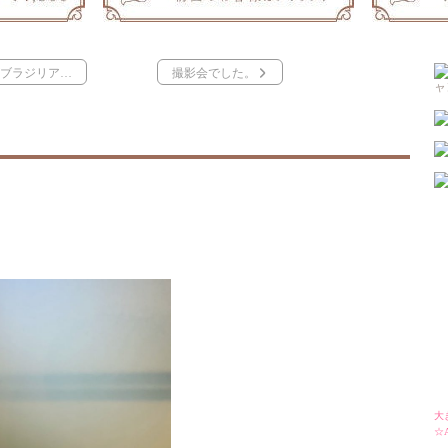
ブラジリア…
撮影会でした。
大
☆