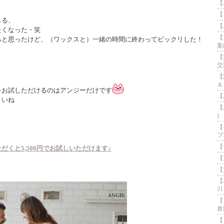
【
【
じる、
【
たくなった・笑
【
ると思ったけど、（ワックスと）一緒の時間に終わってビックリした！
案内
【
交流
【
＆
をお試しただけるのはアンジーだけです
【
さいね
【
)
【
プ
【
くと5,500円でお試しいただけます♪
【
【
【
31
【
倉庫
【