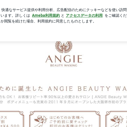
新規登録
のお好み焼き風
芸能人ブログ
人気ブログ
アンワックス☆大阪 堺市初☆ブラジリアンワックス専門店【ANGIE 
35歳からの初
市初☆ブラジリ