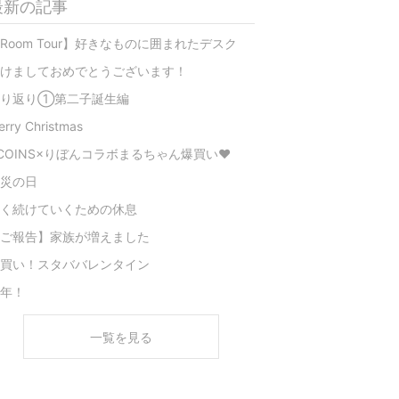
最新の記事
Room Tour】好きなものに囲まれたデスク
けましておめでとうございます！
振り返り①第二子誕生編
erry Christmas
COINS×りぼんコラボまるちゃん爆買い❤️
災の日
く続けていくための休息
ご報告】家族が増えました
買い！スタババレンタイン
年！
一覧を見る