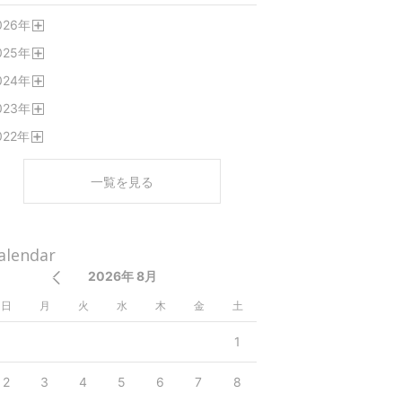
026
年
開
025
年
く
開
024
年
く
開
023
年
く
開
022
年
く
開
く
一覧を見る
alendar
2026年 8月
日
月
火
水
木
金
土
1
2
3
4
5
6
7
8