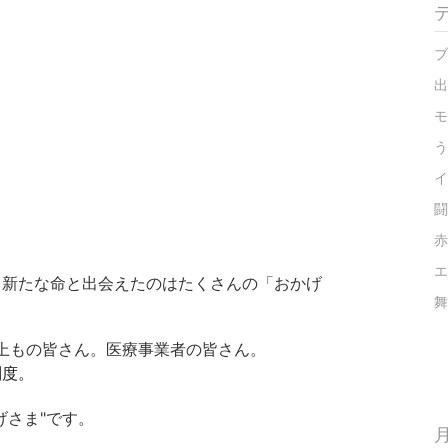
ブ
出
モ
う
イ
闘
赤
エ
て新たな命と出会えたのはたくさんの「おかげ
舞
上もの皆さん。
医療事業者の皆さん。
制度。
げさま"です。