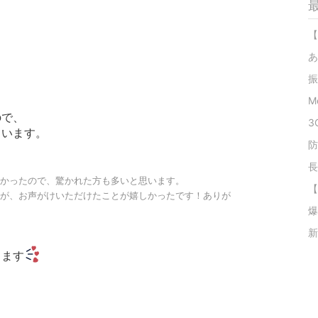
【
あ
、
M
ので、
3
ています。
防
長
かったので、驚かれた方も多いと思います。
【
が、お声がけいただけたことが嬉しかったです！
ありが
爆
新
ります