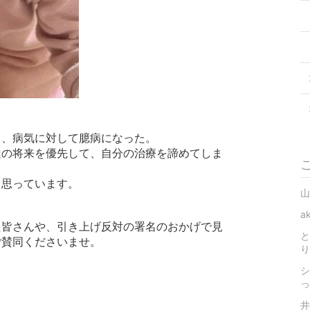
て、病気に対して臆病になった。
達の将来を優先して、自分の治療を諦めてしま
と思っています。
山
a
た皆さんや、引き上げ反対の署名のおかげで見
と
ご賛同くださいませ。
り
シ
っ
井