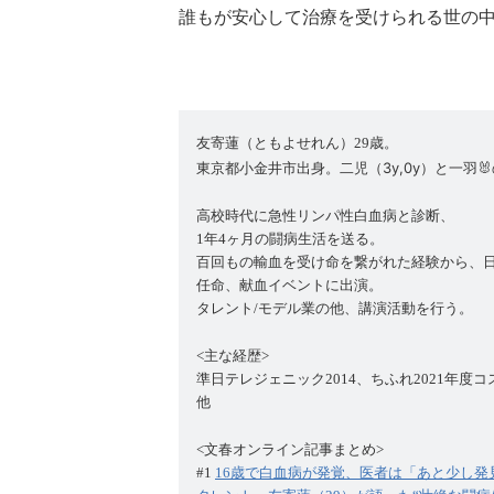
誰もが安心して治療を受けられる世の
友寄蓮（ともよせれん）
歳。
29
東京都小金井市出身。二児（3y,0y）と一羽
高校時代に急性リンパ性白血病と診断、
年
ヶ月の闘病生活を送る。
1
4
百回もの輸血を受け命を繋がれた経験から、
任命、献血イベントに出演。
タレント
モデル業の他、講演活動を行う。
/
主な経歴
<
>
準日テレジェニック
、ちふれ
年度コ
2014
2021
他
記事まとめ
<文春オンライン
>
#1
16
歳で白血病が発覚、医者は「あと少し発