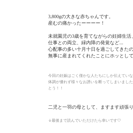
の大きな赤ちゃんです。
3,800g
産むの痛かったーーーー！
未就園児の
歳を育てながらの妊婦生活
3
仕事との両立、緑内障の発覚など…
心配事の多い十月十日を過ごしてきた
無事に産まれてくれたことにホッとし
今回の妊娠はごく僅かな人たちにしか伝えていな
体調が優れず様々なお誘いを断ってしまいました
とう！！
二児と一羽の母として、ますます頑張
↓最後まで読んでいただけたら幸いです🤍