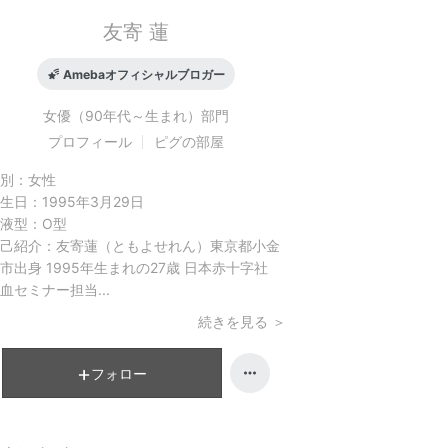
友寄 蓮
Amebaオフィシャルブロガー
女優（90年代～生まれ）
部門
プロフィール
ピグの部屋
別：
女性
生日：
1995年3月29日
液型：
O型
己紹介：
友寄蓮（ともよせれん）東京都小金
市出身 1995年生まれの27歳 日本赤十字社
血セミナー担当...
続きを見る ＞
フォロー