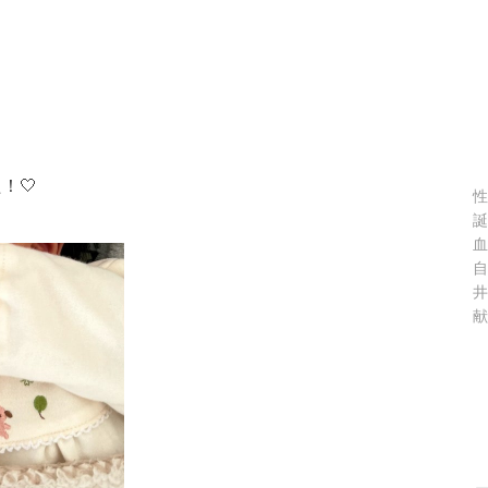
！🤍
性
誕
血
自
井
献