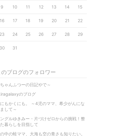
9
10
11
12
13
14
15
16
17
18
19
20
21
22
23
24
25
26
27
28
29
30
31
このブログのフォロワー
ちゃんふつーの日記やで～
kiragalaxyのブログ
にもかくにも。 ～4児のママ、希少がんにな
まして～
ングルゆきみー・片づけゼロからの挑戦！整
た暮らしを目指して
の中の蛙ママ、大海も空の青さも知りたい。