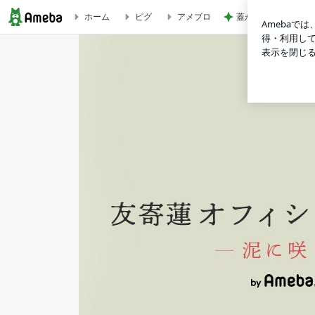
蓋が閉まっていなく
ホーム
ピグ
アメブロ
【ご報告】家族が増えました | 友寄蓮オフィシャルブログ「泥に咲く