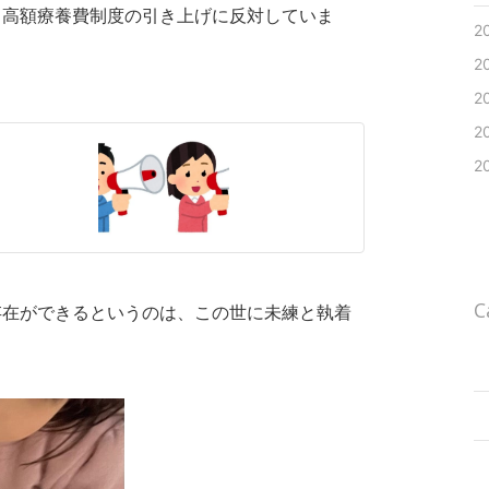
る高額療養費制度の引き上げに反対していま
2
2
2
2
2
C
存在ができるというのは、この世に未練と執着