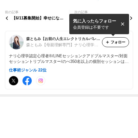
前の記事
次の記事
【6/11募集開始】幸せになる
【6/11募集開始】自分の機
気に入ったらフォロー
権利はあなたにもあるよ。
嫌、自分で取れてる？
会員登録は不要です
森ともみ【お前の人生エレクトリカルパレードにしてやろうか！？】
フォロー
森ともみ【母親理解専門】ナリ心理学®︎認定心理アドバイザー
ナリ心理学認定心理者®︎/LINEセッションクアドプルマスター/対面
セッショントリプルマスター/のべ350名以上の個別セッションは実
績No. 1
仕事術ジャンル 22位