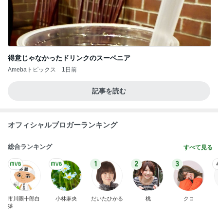
得意じゃなかったドリンクのスーベニア
Amebaトピックス
1日前
記事を読む
オフィシャルブロガーランキング
総合ランキング
すべて見る
1
2
3
市川團十郎白
小林麻央
だいたひかる
桃
クロ
猿