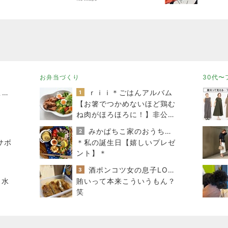
に関するまとめ
お弁当づくり
30代〜
スコットランドひきこもり日記
ｒｉｉ＊ごはんアルバム
1
【お箸でつかめないほど鶏む
ね肉がほろほろに！】非公開
クーポン貼りまくってます
みかぱちこ家のおうちでごはん
2
サボ
＊私の誕生日【嬉しいプレゼ
ント】＊
酒ポンコツ女の息子LOVE blog♡♡
3
 水
賄いって本来こういうもん？
笑