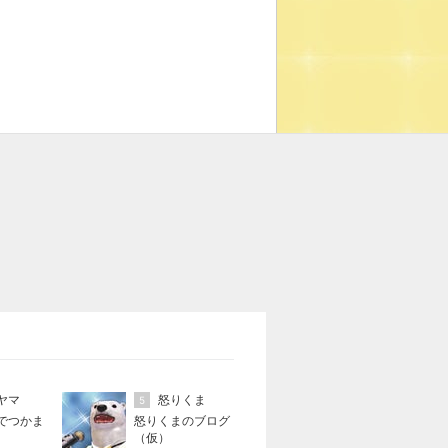
ヤマ
怒りくま
5
でつかま
怒りくまのブログ
（仮）