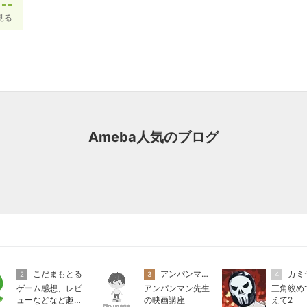
見る
Ameba人気のブログ
こだまもとる
アンパンマン先生の映画講座
カミ
2
3
4
ゲーム感想、レビ
アンパンマン先生
三角絞め
ューなどなど趣味
の映画講座
えて2