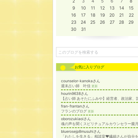
2
3
4
5
6
7
8
9
10
11
12
13
14
15
16
17
18
19
20
21
22
23
24
25
26
27
28
29
30
31
お気に入りブログ
counselor-kanokaさん
週末占い師 叶佳
更新
hourin9638さん
fran-frantanさん
フランのブログ
更新
oborozukiaoiさん
bluerosejp8musuhiさん