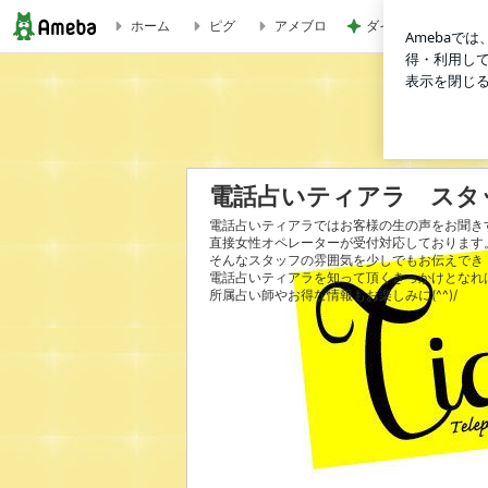
ホーム
ピグ
アメブロ
ダイソーで頭が回ら
ブログ記事一覧｜電話占いティアラ スタッフブログ
電話占いティアラ スタ
電話占いティアラではお客様の生の声をお聞き
直接女性オペレーターが受付対応しております
そんなスタッフの雰囲気を少しでもお伝えでき
電話占いティアラを知って頂くきっかけとなれ
所属占い師やお得な情報もお楽しみに(^^)/