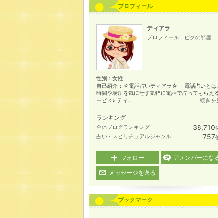
プロフィール
ティアラ
プロフィール
｜
ピグの部屋
性別：
女性
自己紹介：☆電話占いティアラ☆ 電話占いとは
時間や場所を気にせず気軽に電話で占ってもらえ
ービス♪ ティ...
続きを
ランキング
38,710
全体ブログランキング
757
占い・スピリチュアルジャンル
フォロー
アメンバーにな
メッセージを送る
ブックマーク