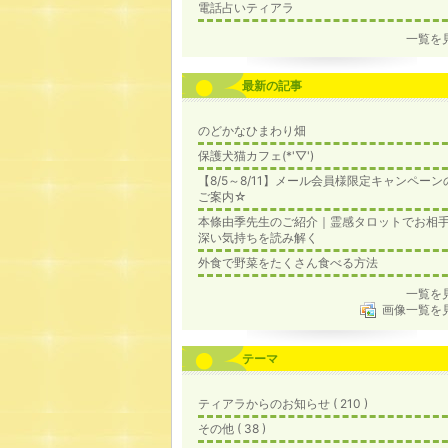
電話占いティアラ
一覧を
最新の記事
のどかなひまわり畑
保護犬猫カフェ(*'▽')
【8/5～8/11】メール会員様限定キャンペーン
ご案内☆
本條由季先生のご紹介｜霊感タロットでお相
深い気持ちを読み解く
外食で野菜をたくさん食べる方法
一覧を
画像一覧を
テーマ
ティアラからのお知らせ ( 210 )
その他 ( 38 )