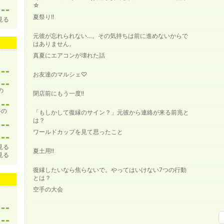
☆
夏祭り!!
見る
元彼が忘れられない…。その気持ちは前に進めないからで
はありません。
真夏にエアコンが壊れた話
お友達のマルシェ♡
の
閉店前にもう一度!!
手の
「もしかして復縁のサイン？」元彼から連絡が来る前兆と
は？
ワールドカップを見て思ったこと
見る
夏土用!!
見る
復縁したいなら焦らないで。やってはいけない7つの行動
とは？
空手の大会