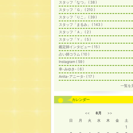
スタッフ「なつ」 ( 38 )
スタッフ「Ｇ」 ( 210 )
スタッフ「りこ」 ( 39 )
スタッフ「まるみ」 ( 143 )
スタッフ「Ａ」 ( 2 )
スタッフ「Ｙ」 ( 5 )
鑑定師インタビュー ( 15 )
占い師コラム ( 10 )
Instagram ( 59 )
幸-みゆき- ( 6 )
Anita-アニータ- ( 17 )
一覧を
カレンダー
<<
8月
>>
日
月
火
水
木
金
土
1