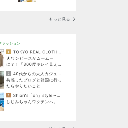
もっと見る
ファッション
TOKYO REAL CLOTHES 大人世代のリアルクローズ
1
★ワンピースがムームー
に？！「360度キレイ見え」
の必殺ワザはコレ♪
40代からの大人カジュアルを品良く着こなすファッションブログ
2
共感したブログと韓国に行っ
たらやりたいこと
Shiori's「on」style〜干物女の成長記〜
3
しじみちゃんワクチンへ。