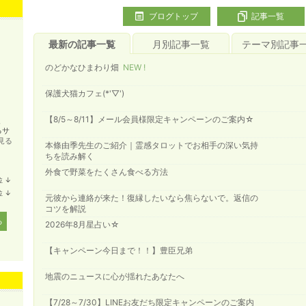
ブログトップ
記事一覧
最新の記事一覧
月別記事一覧
テーマ別記事
のどかなひまわり畑
NEW !
保護犬猫カフェ(*'▽')
【8/5～8/11】メール会員様限定キャンペーンのご案内☆
、
るサ
見る
本條由季先生のご紹介｜霊感タロットでお相手の深い気持
ちを読み解く
外食で野菜をたくさん食べる方法
位
↓
ラ
位
↓
ン
元彼から連絡が来た！復縁したいなら焦らないで。返信の
ラ
キ
コツを解説
ン
ン
キ
る
2026年8月星占い☆
グ
ン
下
グ
降
下
【キャンペーン今日まで！！】豊臣兄弟
降
地震のニュースに心が揺れたあなたへ
【7/28～7/30】LINEお友だち限定キャンペーンのご案内