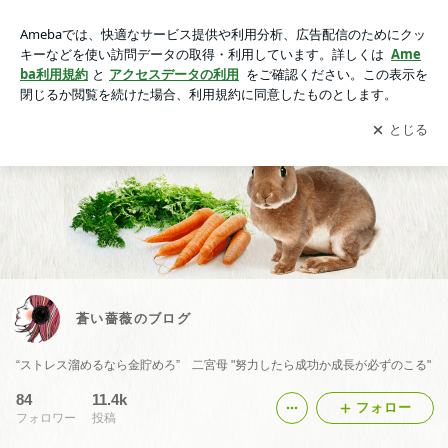
蒼い薔薇のブログ
アプリをダウンロードして
ブログの更新通知
を受け取りまし
開く
ょう。
蒼い薔薇のブログ
“ストレス溜めるなら金貯めろ” 二宮母 "努力したら成功か成長が必ずのこる"
84
11.4k
フォロー
フォロワー
投稿