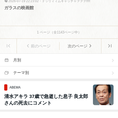
2026-07-19 22:23:02
・
ドッリィィムキャッチャァァァ!!!!!
ガラスの映画館
1
ページ（全
1143
ページ中）
前のページ
次のページ
月別
テーマ別
ABEMA
清水アキラ 37歳で急逝した息子 良太郎
さんの死去にコメント