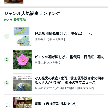
ジャンル人気記事ランキング
カメラ(風景写真)
群馬県 長野原町∶【八ッ場ダム】・・♪
1
北軽井沢［半住人生活］
ピンクの花が涼しげ♪ 酔芙蓉、百日紅 花火
2
季節のあいだを歩く
がん発覚の資産7億円、株主優待投資家の桐谷
広人さんが“後悔” 銀座のママニュース
3
銀座のママブログ✨美肌で開運✨銀座ママが作った
化粧品✨銀座クラブ高嶋25歳で開店✨高嶋りえ子
お着物でエルメス バーキン コーデ
青龍山 吉祥寺② 風鈴まつり
4