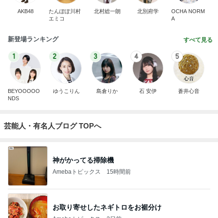
AKB48
たんぽぽ川村
北村総一朗
北別府学
OCHA NORM
エミコ
A
新登場ランキング
すべて見る
1
2
3
4
5
BEYOOOOO
ゆうこりん
島倉りか
石 安伊
蒼井心音
NDS
芸能人・有名人ブログ TOPへ
神がかってる掃除機
Amebaトピックス
15時間前
お取り寄せしたネギトロをお裾分け