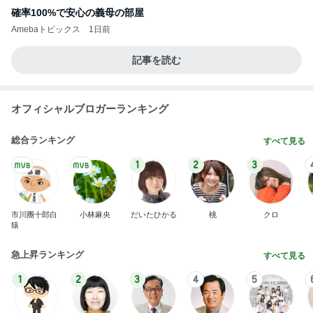
確率100%で安心の義母の部屋
Amebaトピックス
1日前
記事を読む
オフィシャルブロガーランキング
総合ランキング
すべて見る
1
2
3
市川團十郎白
小林麻央
だいたひかる
桃
クロ
猿
急上昇ランキング
すべて見る
1
2
3
4
5