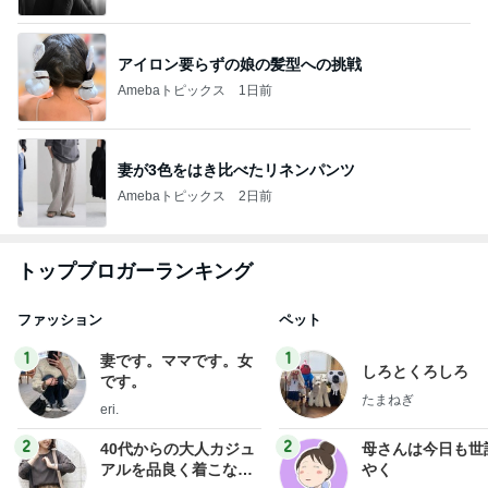
アイロン要らずの娘の髪型への挑戦
Amebaトピックス
1日前
妻が3色をはき比べたリネンパンツ
Amebaトピックス
2日前
トップブロガーランキング
ファッション
ペット
1
1
妻です。ママです。女
しろとくろしろ
です。
たまねぎ
eri.
2
2
40代からの大人カジュ
母さんは今日も世
アルを品良く着こなす
やく