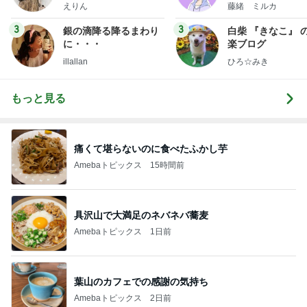
ファッションブログ
えりん
藤緒 ミルカ
3
3
銀の滴降る降るまわり
白柴 『きなこ』 
に・・・
楽ブログ
illallan
ひろ☆みき
もっと見る
痛くて堪らないのに食べたふかし芋
Amebaトピックス
15時間前
具沢山で大満足のネバネバ蕎麦
Amebaトピックス
1日前
葉山のカフェでの感謝の気持ち
Amebaトピックス
2日前