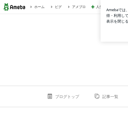
人生は喪失の積み重
ホーム
ピグ
アメブロ
てるみんの心が繋がる世界
ブログトップ
記事一覧