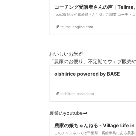
コーチング受講者さんの声｜Tellme, En
tellme-english.com
おいしいお米🌾
「農家のお便り」不定期でウェブ販売
oishiirice powered by BASE
oishiirice.base.shop
農業のyoutube🫛
農家の娘ちゃんねる - Village Life in 