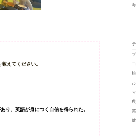
海
テ
ブ
を教えてください。
コ
旅
お
マ
農
があり、英語が身につく自信を得られた。
英
健