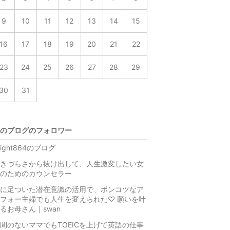
9
10
11
12
13
14
15
16
17
18
19
20
21
22
23
24
25
26
27
28
29
30
31
のブログのフォロワー
right864のブログ
きづらさから抜け出して、人生激変したい女
のためのカウンセラー
に足ついた潜在意識の活用で、ポンコツなア
フォー主婦でも人生を変えられた♡ 願いを叶
るお母さん｜swan
間のないママでもTOEICを上げて英語の仕事