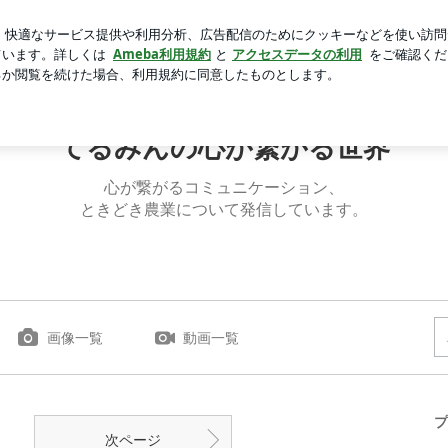
ねであること
芸能人ブログ
人気ブログ
新規登録
ロ
てるみんの心が繋がる世界
心が繋がるコミュニケーション、
ときどき農業について発信しています。
画像一覧
動画一覧
プ
次ページ