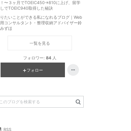
！〜３ヶ月でTOEIC450→810に上げ、留学
しでTOEIC940取得した秘訣
りたいことができる私になれるブログ｜Web
用コンサルタント・整理収納アドバイザー鈴
みずほ
一覧を見る
フォロワー:
84
人
フォロー
RSS