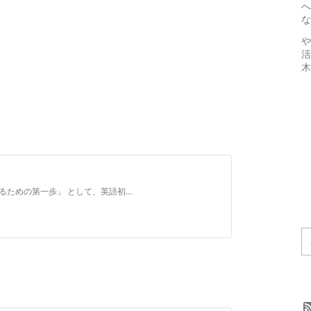
へ
な
や
活
木
このチャンネルでは、 「英語を使って夢を実現するための第一歩」 として、英語初心者が ・ちゃんと伝わる英語フレーズ ・英会話と文法の基礎 ・習慣化するためのTIPS を中心に動画を配信しています。 【プロフィール】 私はこれまでマレーシアで会社を設立して7年間、 「英語、海外進出、コーチング」の分野で これまで延べ500名以上のサポートをしてきました。 …