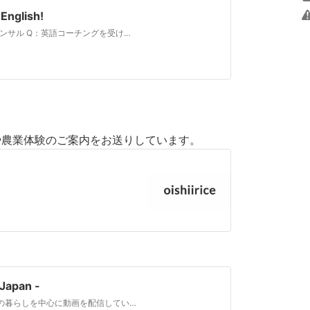
glish!
[box05 title="篠崎緑さん"] Q：ご職業 コーチ・コンサル Q：英語コーチングを受ける前の英語力 全く喋れ
や農業体験のご案内をお送りしています。
Japan -
このチャンネルでは千葉県、房総半島にある農家の暮らしを中心に動画を配信しています。 This channel is going to upload videos about village life from Chiba prefecture Japan.