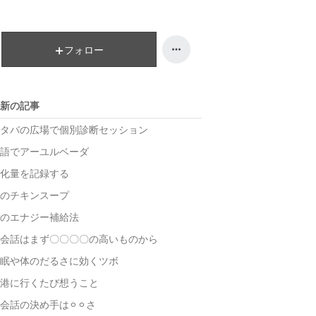
フォロー
新の記事
タバの広場で個別診断セッション
語でアーユルベーダ
化量を記録する
のチキンスープ
のエナジー補給法
会話はまず〇〇〇〇の高いものから
眠や体のだるさに効くツボ
港に行くたび想うこと
会話の決め手は⚪︎⚪︎さ