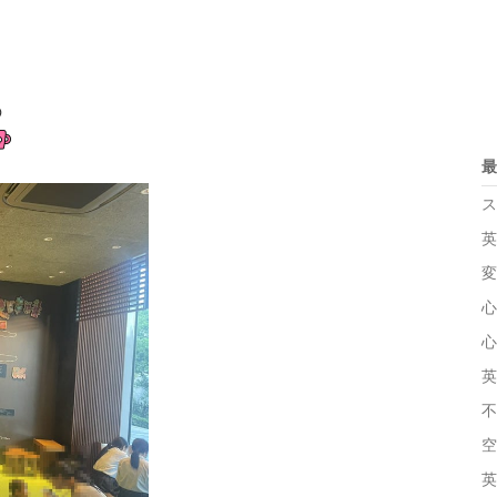
の
最
ス
英
変
心
心
英
不
空
英