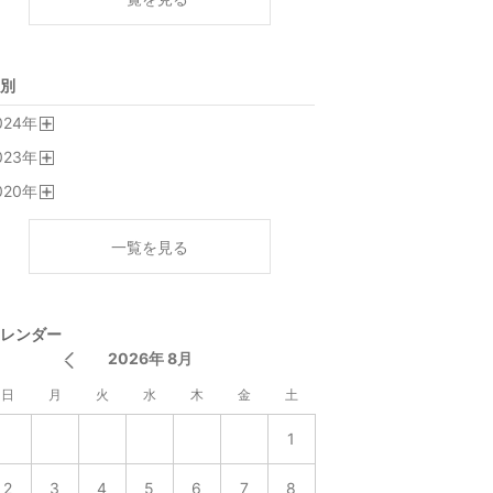
別
024
年
開
023
年
く
開
020
年
く
開
く
一覧を見る
レンダー
2026年 8月
日
月
火
水
木
金
土
1
2
3
4
5
6
7
8