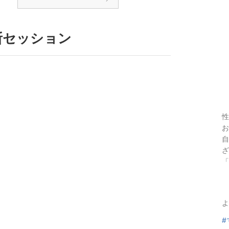
断セッション
性
お
自
ざ
「
よ
#