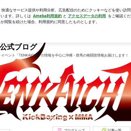
桐のタンス
芸能人ブログ
人気ブログ
新規登録
ログ
下一）公式ブログ
大会スケジュール
公式YouTube
公式ブログ
公式フェイ
一）公式ブログ
イベント「TENKAICHI」の情報を中心に沖縄・群馬の格闘技情報お届けします！
ブログトップ
記事一覧