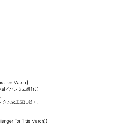
ision Match】
yukai／バンタム級1位)
位）
ンタム級王座に就く。
er For Title Match)】