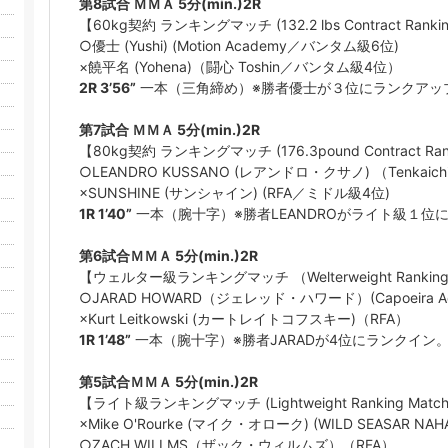
第8試合 ＭＭＡ 5分(min.)2R
【60kg契約 ランキングマッチ (132.2 lbs Contract Rankin
○優士 (Yushi) (Motion Academy／バンタム級6位)
×饒平名 (Yohena)（闘心 Toshin／バンタム級4位）
2R 3’56”
一本（三角締め）※勝者優士が３位にランクアッ
第7試合 ＭＭＡ 5分(min.)2R
【80kg契約 ランキングマッチ (176.3pound Contract Ran
○LEANDRO KUSSANO (レアンドロ・クサノ) （Tenkaic
×SUNSHINE (サンシャイン) (RFA／ミドル級4位)
1R 1’40”
一本（腕十字）※勝者LEANDROがライト級１位
第6試合ＭＭＡ 5分(min.)2R
【ウェルター級ランキングマッチ （Welterweight Ranking
○JARAD HOWARD（ジェレッド・ハワード）(Capoeira Aca
×Kurt Leitkowski (カートレイトコフスキー)（RFA）
1R 1’48”
一本（腕十字）※勝者JARADが4位にランクイン
第5試合ＭＭＡ 5分(min.)2R
【ライト級ランキングマッチ (Lightweight Ranking Matc
×Mike O'Rourke (マイク・オローク) (WILD SEASAR NAH
○ZACH WILLMS（ザック・ウィルムズ）（RFA）