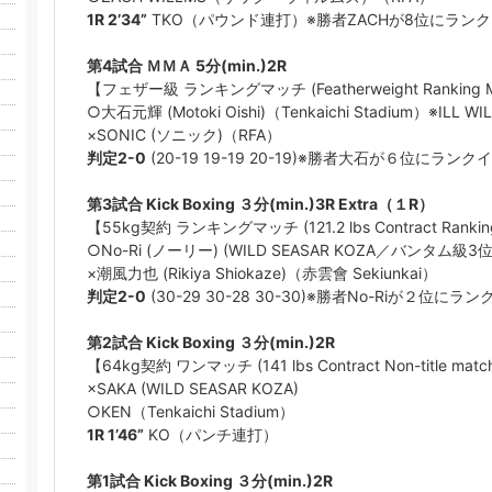
1R 2’34”
TKO（パウンド連打）※勝者ZACHが8位にラン
第4試合 ＭＭＡ 5分(min.)2R
【フェザー級 ランキングマッチ (Featherweight Ranking M
○大石元輝 (Motoki Oishi)（Tenkaichi Stadium）※I
×SONIC (ソニック)（RFA）
判定2-0
(20-19 19-19 20-19)※勝者大石が６位にランク
第3試合 Kick Boxing ３分(min.)3R Extra（１R）
【55kg契約 ランキングマッチ (121.2 lbs Contract Rankin
○No-Ri (ノーリー) (WILD SEASAR KOZA／バンタム級3位
×潮風力也 (Rikiya Shiokaze)（赤雲會 Sekiunkai）
判定2-0
(30-29 30-28 30-30)※勝者No-Riが２位にラ
第2試合 Kick Boxing ３分(min.)2R
【64kg契約 ワンマッチ (141 lbs Contract Non-title mat
×SAKA (WILD SEASAR KOZA)
○KEN（Tenkaichi Stadium）
1R 1’46”
KO（パンチ連打）
第1試合 Kick Boxing ３分(min.)2R