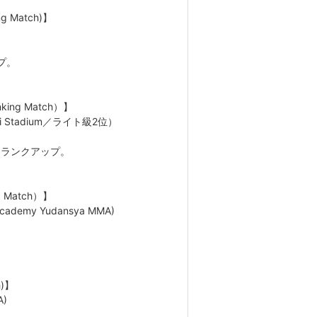
g Match)】
プ。
king Match）】
hi Stadium／ライト級2位）
にランクアップ。
 Match）】
demy Yudansya MMA)
。
h)】
A)