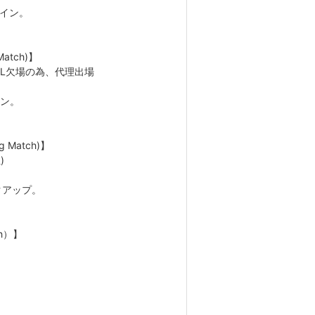
クイン。
atch)】
LL WILL欠場の為、代理出場
イン。
g Match)】
)
ンクアップ。
ch）】