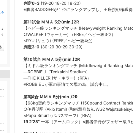
判定0-3
(19-20 18-20 18-20)
※勝者BADDGERが１位にランクアップし、王座挑戦権獲
見る
第11試合 ＭＭＡ 5分(min.)2R
【ヘビー級ランキングマッチ (Heavyweight Ranking Mat
↓
ラ
○WALKER (ウォーカー) （FREE／ヘビー級3位）
↓
ン
ラ
×RYU (リュウ) (FREE／ヘビー級4位)
キ
ン
ン
キ
判定3-0
(30-29 30-29 30-29)
る
グ
ン
下
グ
降
下
第10試合 ＭＭＡ 5分(min.)2R
降
【ミドル級ランキングマッチ (Middleweight Ranking Mat
―ROBBIE J（Tenkaichi Stadium）
―THE KILLER (ザ・キラー)（RFA）
※ROBBIE Jが軍の事情で欠場の為、試合中止。
第9試合 ＭＭＡ 5分(min.)2R
【68kg契約ランキングマッチ (150pound Contract Rankin
○伊丹明男 (Akio Itami) (和術慧舟曾RJWG2 Wajutsukeisyu
×Papa Smurf (パパスマーフ)（RFA）
1R 2’28”
一本（アームロック）※勝者伊丹がフェザー級３