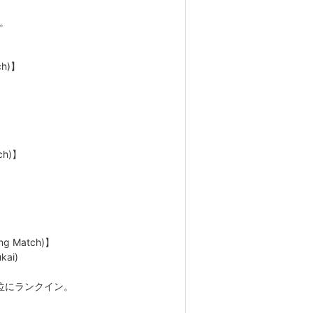
得。
ch)】
ch)】
g Match)】
kai)
位にランクイン。