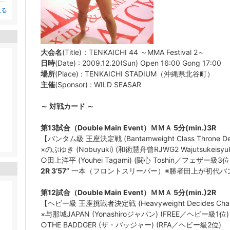
見る
大会名
(Title)：TENKAICHI 44 ～MMA Festival 2～
日時
(Date) : 2009.12.20(Sun) Open 16:00 Gong 17:00
場所
(Place) : TENKAICHI STADIUM（沖縄県北谷町）
主催
(Sponsor) : WILD SEASAR
～ 対戦カード ～
第13試合（Double Main Event）ＭＭＡ 5分(min.)3R
【バンタム級 王座決定戦 (Bantamweight Class Throne Dec
×のぶゆき (Nobuyuki) (和術慧舟曾RJWG2 Wajutsukeis
○田上洋平 (Youhei Tagami) (闘心 Toshin／フェザー級3
2R 3’57”
一本（フロントスリーパー）※勝者田上が初代バ
第12試合（Double Main Event）ＭＭＡ 5分(min.)2R
【ヘビー級 王座挑戦者決定戦 (Heavyweight Decides Challeng
×与那城JAPAN (Yonashiroジャパン) (FREE／ヘビー級1位)
○THE BADDGER (ザ・バッジャー) (RFA／ヘビー級2位)