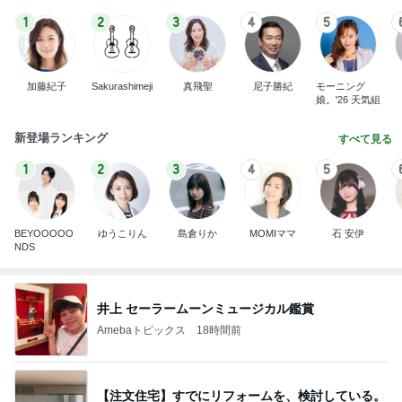
1
2
3
4
5
加藤紀子
Sakurashimeji
真飛聖
尼子勝紀
モーニング
娘。'26 天気組
新登場ランキング
すべて見る
1
2
3
4
5
BEYOOOOO
ゆうこりん
島倉りか
MOMIママ
石 安伊
NDS
井上 セーラームーンミュージカル鑑賞
Amebaトピックス
18時間前
【注文住宅】すでにリフォームを、検討している。