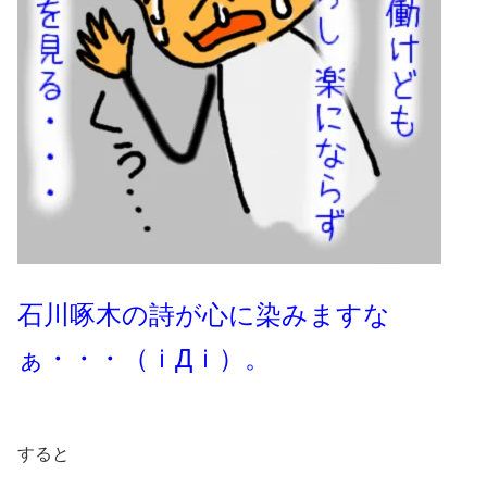
石川啄木の詩が心に染みますな
ぁ・・・（ｉДｉ）。
すると