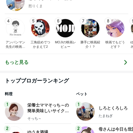
怒りくま
4
5
6
7
8
アンパンマン
三角絞めでつ
MOJIの映画レ
勝手に映画紹
映画でもどう
先生の映画講
かまえて2
ビュー
介！？
どす？
座
もっと見る
トップブロガーランキング
料理
ペット
1
1
栄養士ママそっち～の
しろとくろしろ
簡単美味しいサイクル
たまねぎ
献立
そっち～
2
2
母さんは今日も世
ゆうき酒場