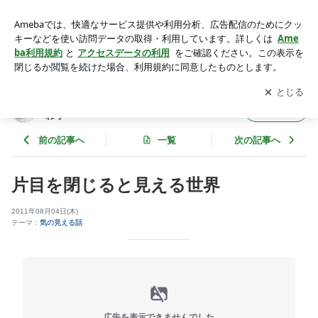
片目を閉じると見える世界 | ど痛い足つぼ10周年｜名古屋｜て
もみ処ひまわり
アプリをダウンロードして
ブログの更新通知
を受け取りまし
開く
ょう。
ど痛い足つぼ10周年｜名古屋｜てもみ処ひま
フォロー
わり
前の記事へ
一覧
次の記事へ
片目を閉じると見える世界
2011年08月04日(木)
テーマ：
気の見える話
広告を表示できませんでした