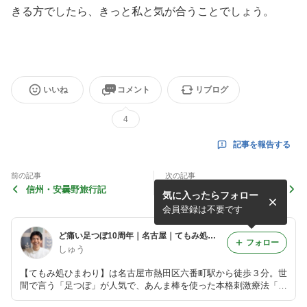
きる方でしたら、きっと私と気が合うことでしょう。
いいね
コメント
リブログ
4
記事を報告する
前の記事
次の記事
信州・安曇野旅行記
昨年の今頃
気に入ったらフォロー
会員登録は不要です
ど痛い足つぼ10周年｜名古屋｜てもみ処ひまわり
フォロー
しゅう
【てもみ処ひまわり】は名古屋市熱田区六番町駅から徒歩３分。世
間で言う「足つぼ」が人気で、あんま棒を使った本格刺激療法「中
国式足もみ」、いた気持ち良い「台湾式足つぼ」、リラクゼーショ