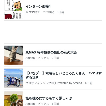
インターン面接4
四コマ戦士 パパ戦記
8日前
東MAX 毎年恒例の館山の花火大会
Amebaトピックス
2日前
【いなプー】素晴らしいところたくさん、ハマりす
ぎる場所
クロオフィシャルブログPowered by Ameba
4日前
塩を強めにするもずく豚しゃぶ
Amebaトピックス
1日前
CHICA#TETSU 大坪茉乃
BEYOOOOONDSオフィシャルブログ Powered by
2日前