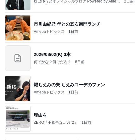
辰巳ゆうとオフィシャルブログ Powered by Ameb
2日前
a
市川由紀乃 母との五右衛門ランチ
Amebaトピックス
1日前
2026/08/02(K) 3本
何でかな？何でだろ？
8日前
堀ちえみの夫 ちえみコーデのファン
Amebaトピックス
1日前
理由を
ZERO「不都合な…ver2」
1日前