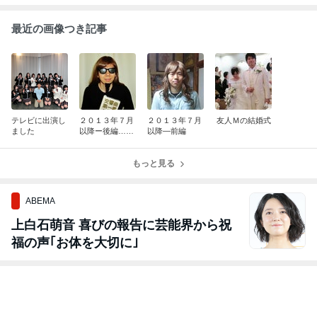
ンの「英国式リフレ」まで、幅広く対応できます。
最近の画像つき記事
テレビに出演し
２０１３年７月
２０１３年７月
友人Ｍの結婚式
ました
以降ー後編…ど
以降―前編
ころではない！
もっと見る
ABEMA
上白石萌音 喜びの報告に芸能界から祝
福の声｢お体を大切に｣