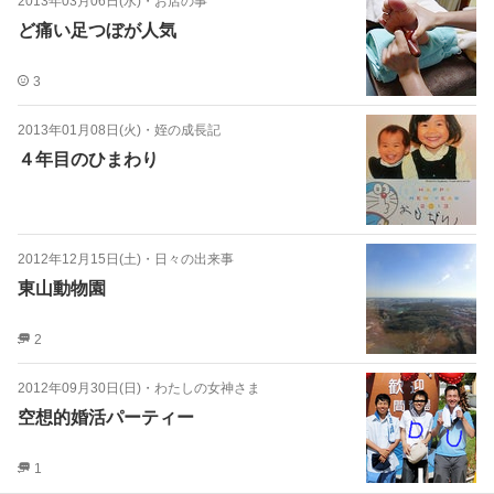
2013年03月06日(水)
・
お店の事
ど痛い足つぼが人気
3
2013年01月08日(火)
・
姪の成長記
４年目のひまわり
2012年12月15日(土)
・
日々の出来事
東山動物園
2
2012年09月30日(日)
・
わたしの女神さま
空想的婚活パーティー
1