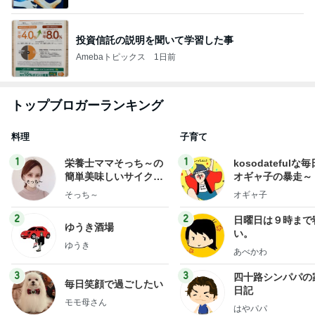
投資信託の説明を聞いて学習した事
Amebaトピックス
1日前
トップブロガーランキング
料理
子育て
1
1
栄養士ママそっち～の
kosodatefulな毎
簡単美味しいサイクル
オギャ子の暴走～
献立
そっち～
オギャ子
2
2
日曜日は９時まで
ゆうき酒場
い。
ゆうき
あべかわ
3
3
四十路シンパパの
毎日笑顔で過ごしたい
日記
モモ母さん
はやパパ