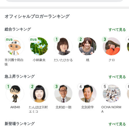
オフィシャルブロガーランキング
総合ランキング
すべて見る
1
2
3
市川團十郎白
小林麻央
だいたひかる
桃
クロ
猿
急上昇ランキング
すべて見る
1
2
3
4
5
AKB48
たんぽぽ川村
北村総一朗
北別府学
OCHA NORM
エミコ
A
新登場ランキング
すべて見る