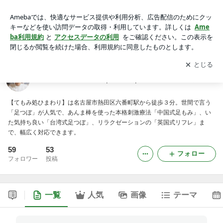
ど痛い足つぼ10周年｜名古屋｜てもみ処ひまわり
アプリをダウンロードして
ブログの更新通知
を受け取りまし
開く
ょう。
ど痛い足つぼ10周年｜名古屋｜てもみ処ひまわり
【てもみ処ひまわり】は名古屋市熱田区六番町駅から徒歩３分。世間で言う
「足つぼ」が人気で、あんま棒を使った本格刺激療法「中国式足もみ」、い
た気持ち良い「台湾式足つぼ」、リラクゼーションの「英国式リフレ」ま
で、幅広く対応できます。
59
53
フォロー
フォロワー
投稿
一覧
人気
画像
テーマ