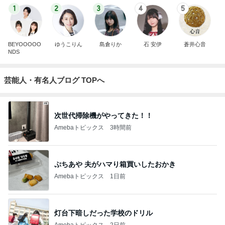
1
2
3
4
5
BEYOOOOO
ゆうこりん
島倉りか
石 安伊
蒼井心音
NDS
芸能人・有名人ブログ TOPへ
次世代掃除機がやってきた！！
Amebaトピックス
3時間前
ぷちあや 夫がハマり箱買いしたおかき
Amebaトピックス
1日前
灯台下暗しだった学校のドリル
Amebaトピックス
2日前