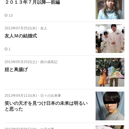
２０１３年７月以降―前編
13
2013年07月25日(木)
・
友人
友人Ｍの結婚式
1
2013年05月25日(土)
・
姪の成長記
姪と凧揚げ
2013年04月11日(木)
・
日々の出来事
笑いの天才を見つけ日本の未来は明るい
と思った