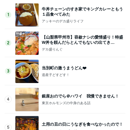
牛丼チェーンのすき家でキングカレーともう
１品食べてみた
1
アッキーのデカ盛りライフ
【山梨県甲州市】容赦ナシの愛情盛り！特盛
W丼を頼んだらとんでもないの出てき
2
た…！〜花藤食堂さん〜
デカ盛りんぐ
当別町の激うまうどん❤️
3
道産子どすどす！
銀座おのでら＠ハワイ 我慢できません！
4
東京ホルモンズの中身のある話
土用の丑の日にうなぎを食べなかったので！
5