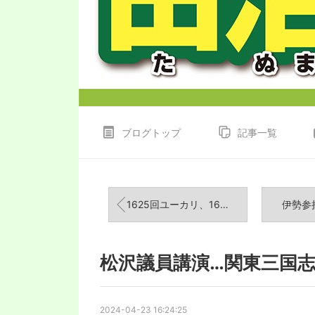
ブログトップ
記事一覧
1625回ユーカリ、1626回物井駅立ち
伊勢参
松沢議員講演…関東三国
2024-04-23 16:24:25