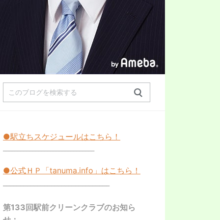
●駅立ちスケジュールはこちら！
_______________________________
●公式ＨＰ「
tanuma.info
」はこちら！
_______________________________
第133回駅前クリーンクラブのお知ら
せ：