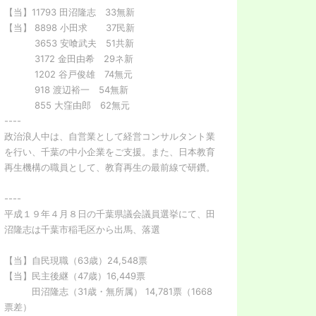
【当】11793 田沼隆志 33無新
【当】 8898 小田求 37民新
3653 安喰武夫 51共新
3172 金田由希 29ネ新
1202 谷戸俊雄 74無元
918 渡辺裕一 54無新
855 大窪由郎 62無元
----
政治浪人中は、自営業として経営コンサルタント業
を行い、千葉の中小企業をご支援。また、日本教育
再生機構の職員として、教育再生の最前線で研鑽。
----
平成１９年４月８日の千葉県議会議員選挙にて、田
沼隆志は千葉市稲毛区から出馬、落選
【当】自民現職（63歳）24,548票
【当】民主後継（47歳）16,449票
田沼隆志（31歳・無所属） 14,781票（1668
票差）