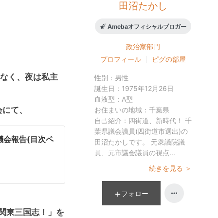
田沼たかし
Amebaオフィシャルブロガー
政治家
部門
プロフィール
ピグの部屋
なく、夜は私主
性別：
男性
誕生日：
1975年12月26日
血液型：
A型
会にて、
お住まいの地域：
千葉県
自己紹介：
四街道、新時代！ 千
葉県議会議員(四街道市選出)の
田沼たかしです。 元衆議院議
員、元市議会議員の視点...
。
続きを見る ＞
フォロー
！関東三国志！」を