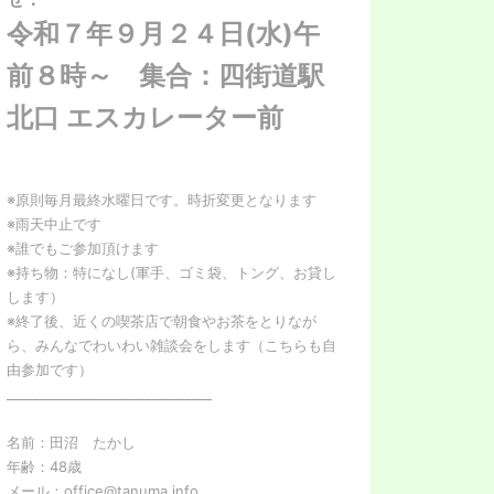
令和７年９月２４日(水)午
前８時～ 集合：四街道駅
北口 エスカレーター前
※原則毎月最終水曜日です。時折変更となります
※雨天中止です
※誰でもご参加頂けます
※持ち物：特になし(軍手、ゴミ袋、トング、お貸し
します）
※終了後、近くの喫茶店で朝食やお茶をとりなが
ら、みんなでわいわい雑談会をします（こちらも自
由参加です）
_______________________________
名前：田沼 たかし
年齢：48歳
メール：office@tanuma.info