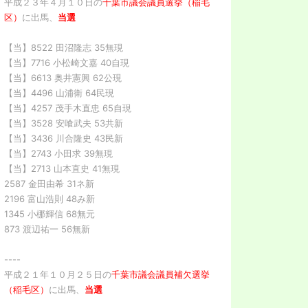
平成２３年４月１０日の
千葉市議会議員選挙（稲毛
区）
に出馬、
当選
【当】8522 田沼隆志 35無現
【当】7716 小松崎文嘉 40自現
【当】6613 奥井憲興 62公現
【当】4496 山浦衛 64民現
【当】4257 茂手木直忠 65自現
【当】3528 安喰武夫 53共新
【当】3436 川合隆史 43民新
【当】2743 小田求 39無現
【当】2713 山本直史 41無現
2587 金田由希 31ネ新
2196 富山浩則 48み新
1345 小梛輝信 68無元
873 渡辺祐一 56無新
----
平成２１年１０月２５日の
千葉市議会議員補欠選挙
（稲毛区）
に出馬、
当選