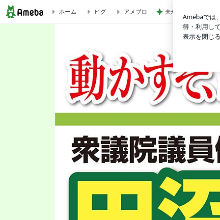
夫がすべて美味しい
ホーム
ピグ
アメブロ
松沢議員講演…関東三国志！ | 元衆議院議員 田沼たかしオフィシャル