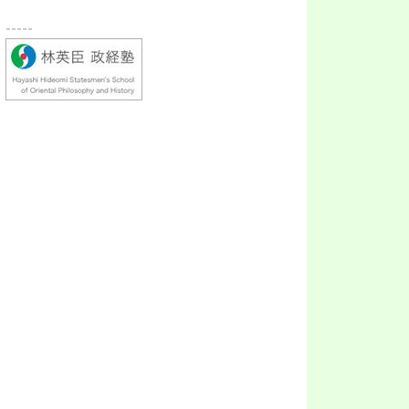
-----