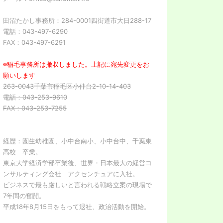
田沼たかし事務所：284-0001四街道市大日288-17
電話：043-497-6290
FAX：043-497-6291
※稲毛事務所は撤収しました。上記に宛先変更をお
願いします
263-0043千葉市稲毛区小仲台2-10-14-403
電話：043-253-9610
FAX：043-253-7255
経歴：園生幼稚園、小中台南小、小中台中、千葉東
高校 卒業。
東京大学経済学部卒業後、世界・日本最大の経営コ
ンサルティング会社 アクセンチュアに入社。
ビジネスで最も厳しいと言われる戦略立案の現場で
7年間の奮闘。
平成18年8月15日をもって退社、政治活動を開始。