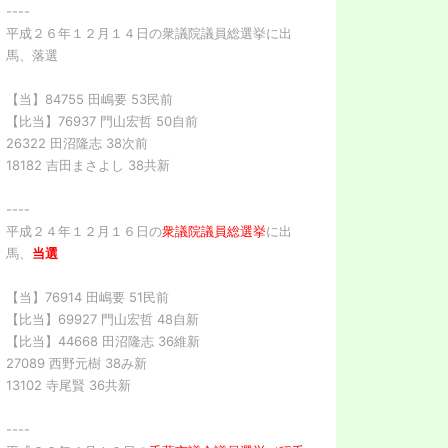
----
平成２６年１２月１４日の衆議院議員総選挙に出
馬、落選
【当】84755 田嶋要 53民前
【比当】76937 門山宏哲 50自前
26322 田沼隆志 38次前
18182 吉田まさよし 38共新
----
平成２４年１２月１６日の
衆議院議員総選挙
に出
馬、
当選
【当】76914 田嶋要 51民前
【比当】69927 門山宏哲 48自新
【比当】44668 田沼隆志 36維新
27089 西野元樹 38み新
13102 寺尾賢 36共新
----