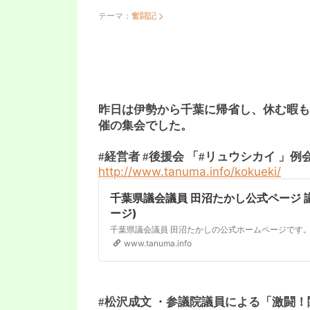
テーマ：
奮闘記
昨日は伊勢から千葉に帰省し、休む暇も
催の集会でした。
#経営者 #後援会 「#リュウシカイ 」例
http://www.tanuma.info/kokueki/
千葉県議会議員 田沼たかし公式ページ 議会報告(目次ペ
ージ)
千葉県議会議員 田沼たかしの公式ホームページです
www.tanuma.info
#松沢成文 ・参議院議員による「激闘