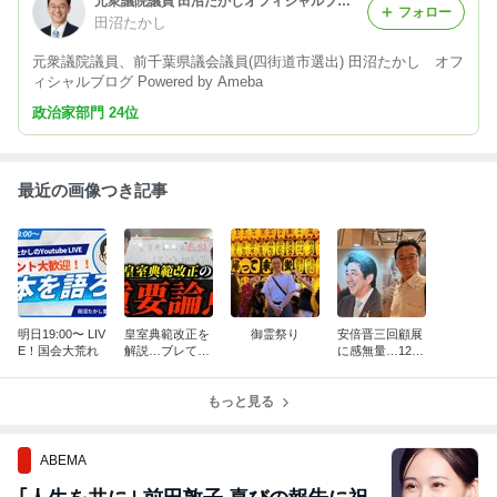
元衆議院議員 田沼たかしオフィシャルブログ Powered by Ameba
フォロー
田沼たかし
元衆議院議員、前千葉県議会議員(四街道市選出) 田沼たかし オフ
ィシャルブログ Powered by Ameba
政治家部門 24位
最近の画像つき記事
明日19:00〜 LIV
皇室典範改正を
御霊祭り
安倍晋三回顧展
E！国会大荒れ
解説…ブレては
に感無量…12日
ならない！
まで
もっと見る
ABEMA