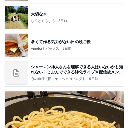
大切な木
しろとくろしろ
2日前
暑くて作る気力がない日の晩ご飯
Amebaトピックス
2日前
シャーマン神人さんを理解できる人はいないかも知
れない｜じぶんでできる浄化ライブ※配信後メンバ
ー限
心の道標【旧：ヤ～ベェのブログ】
9日前