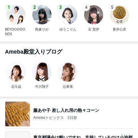
1
2
3
4
5
BEYOOOOO
島倉りか
ゆうこりん
石 安伊
蒼井心音
NDS
Ameba殿堂入りブログ
北斗晶
中川翔子
辻希美
藤あや子 差し入れ用の熱々コーン
Amebaトピックス
2日前
東京都議会は酷いですね。支持しているのは小池都