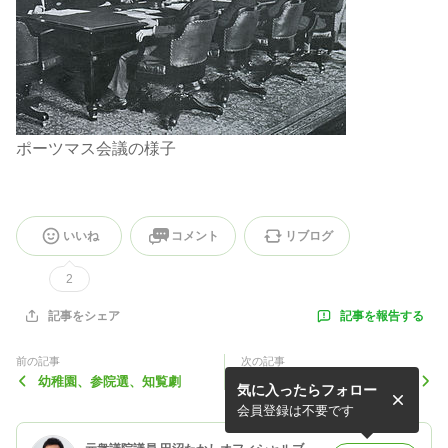
ポーツマス会議の様子
いいね
コメント
リブログ
2
記事を報告する
記事をシェア
前の記事
次の記事
幼稚園、参院選、知覧劇
茂木選対委員長、来県
気に入ったらフォロー
会員登録は不要です