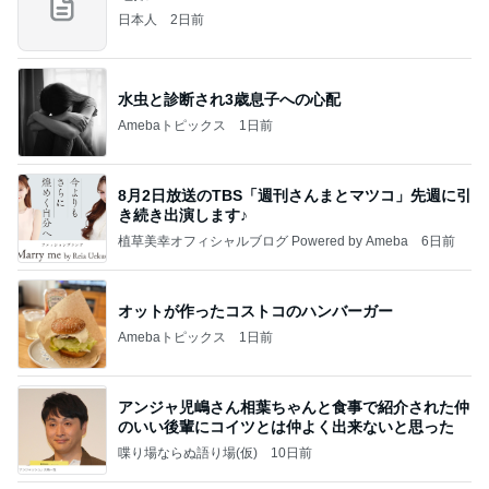
日本人
2日前
水虫と診断され3歳息子への心配
Amebaトピックス
1日前
8月2日放送のTBS「週刊さんまとマツコ」先週に引
き続き出演します♪
植草美幸オフィシャルブログ Powered by Ameba
6日前
オットが作ったコストコのハンバーガー
Amebaトピックス
1日前
アンジャ児嶋さん相葉ちゃんと食事で紹介された仲
のいい後輩にコイツとは仲よく出来ないと思った
喋り場ならぬ語り場(仮)
10日前