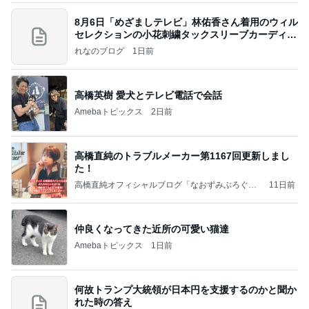
8月6日「めざましテレビ」林佑香さん着用のウィル
セレクションの小花刺繍タックスリーブカーディガ
ン
れなのブログ
1日前
高橋英樹 愛犬とテレビ電話で会話
Amebaトピックス
2日前
高橋直純のトラブルメーカー第1167回更新しまし
た！
高橋直純オフィシャルブログ「なおずみぶろぐ」
11日前
Powered by Ameba
仲良くなってきた近所の可愛い猫達
Amebaトピックス
1日前
何故トランプ大統領が日本円を支援するのかと聞か
れた時の答え