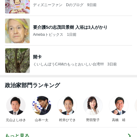
ディズニーファン Dのブログ
9日前
要介護5の志茂田景樹 入浴は3人がかり
Amebaトピックス
1日前
開卡
くいしんぼうCAMのもっとおいしい台湾!!!!
3日前
政治家部門ランキング
元山よしゆき
山本一太
村井ひでき
野田聖子
高橋 靖
もっと見る