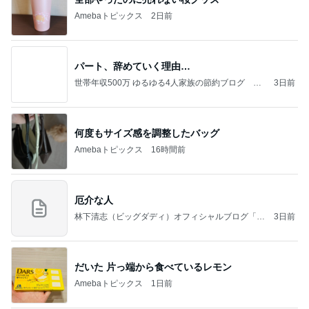
Amebaトピックス
2日前
パート、辞めていく理由…
世帯年収500万 ゆるゆる4人家族の節約ブログ 〜
3日前
ケチ旦那と金銭感覚マヒ嫁の日々〜
何度もサイズ感を調整したバッグ
Amebaトピックス
16時間前
厄介な人
林下清志（ビッグダディ）オフィシャルブログ「俺
3日前
の米粒」Powered by Ameba
だいた 片っ端から食べているレモン
Amebaトピックス
1日前