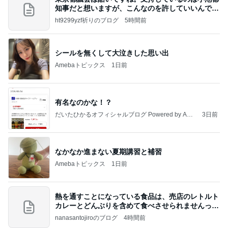
知事だと想いますが、こんなのを許していいんです
か？
ht9299yzf祈りのブログ
5時間前
シールを無くして大泣きした思い出
Amebaトピックス
1日前
有名なのかな！？
だいたひかるオフィシャルブログ Powered by Ame
3日前
ba
なかなか進まない夏期講習と補習
Amebaトピックス
1日前
熱を通すことになっている食品は、売店のレトルト
カレーとどんぶりを含めて食べさせられませんっ
て、男
nanasantojiroのブログ
4時間前