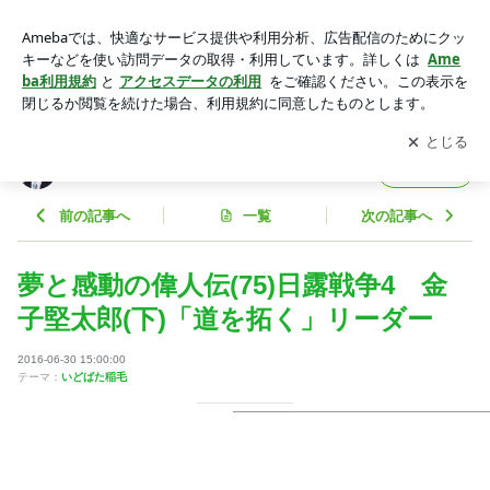
夢と感動の偉人伝(75)日露戦争4 金子堅太郎(下)「道を拓く」
リーダー | 元衆議院議員 田沼たかしオフィシャルブログ Powe
アプリをダウンロードして
ブログの更新通知
を受け取りまし
開く
red by Ameba
ょう。
元衆議院議員 田沼たかしオフィシャルブログ
フォロー
前の記事へ
一覧
次の記事へ
夢と感動の偉人伝(75)日露戦争4 金
子堅太郎(下)「道を拓く」リーダー
2016-06-30 15:00:00
テーマ：
いどばた稲毛