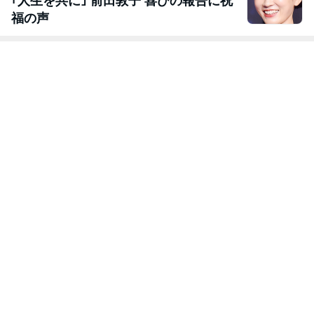
｢人生を共に｣ 前田敦子 喜びの報告に祝
福の声