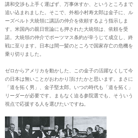
講和交渉も上手く運ばず、万事休すか、というところまで
追い込まれました。そこで、外相小村寿太郎は金子に、ル
ーズベルト大統領に講話の仲介を依頼するよう指示しま
す。米国内の親日世論にも押された大統領は、依頼を受
諾。大統領の仲介でポーツマス条約が辛うじて成立し、終
戦に至ります。日本は間一髪のところで国家存亡の危機を
乗り切りました。
ゼロからアメリカを動かした、この金子の活躍なくして今
の日本は無いことがおわかり頂けたかと思います。まさに
「道を拓く男」、金子堅太郎。いつの時代も「道を拓く」
リーダーが必要です。まもなく迫る参院選でも、そういう
視点で応援する人を選びたいですね。