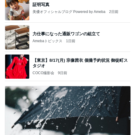
証明写真
美優オフィシャルブログ Powered by Ameba
2日前
力仕事になった通販ワゴンの組立て
Amebaトピックス
1日前
【東京】8/17(月) 宗像茜衣 個撮予約状況 御徒町ス
タジオ
COCO撮影会
9日前