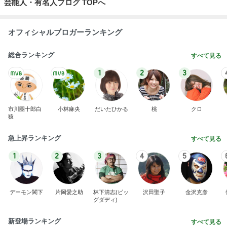
芸能人・有名人ブログ TOPへ
オフィシャルブロガーランキング
総合ランキング
すべて見る
1
2
3
市川團十郎白
小林麻央
だいたひかる
桃
クロ
猿
急上昇ランキング
すべて見る
1
2
3
4
5
デーモン閣下
片岡愛之助
林下清志(ビッ
沢田聖子
金沢克彦
グダディ)
新登場ランキング
すべて見る