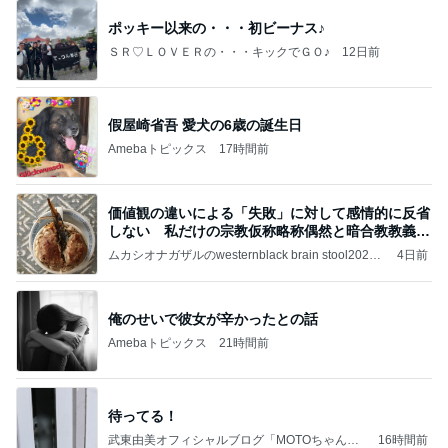
ポッキー以来の・・・初ビーナス♪
ＳＲ♡ＬＯＶＥＲの・・・キックでＧＯ♪
12日前
假屋崎省吾 愛犬の6歳の誕生日
Amebaトピックス
17時間前
価値観の違いによる「失敗」に対して感情的に反省
しない 私だけの宗教仮称略称偶然と暗合教教義候
補
ムカシオナガザルのwesternblack brain stool2024
4日前
年（令和6）11月25日以来減酒断煙再開ムカシオナ
ガザル
俺のせいで彼女が辛かったとの話
Amebaトピックス
21時間前
待ってる！
武東由美オフィシャルブログ「MOTOちゃんと
16時間前