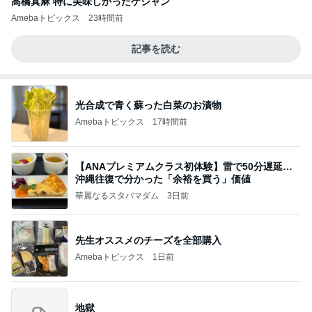
高橋真麻 特に美味しかったケジャン
Amebaトピックス
23時間前
記事を読む
光合成で青く蘇った白菜のお漬物
Amebaトピックス
17時間前
【ANAプレミアムクラス初体験】雷で50分遅延…
沖縄往復で分かった「余裕を買う」価値
華麗なるスタバマダム
3日前
先生オススメのチーズを全部購入
Amebaトピックス
1日前
地獄