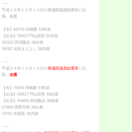
----
平成２６年１２月１４日の衆議院議員総選挙に出
馬、落選
【当】84755 田嶋要 53民前
【比当】76937 門山宏哲 50自前
26322 田沼隆志 38次前
18182 吉田まさよし 38共新
----
平成２４年１２月１６日の
衆議院議員総選挙
に出
馬、
当選
【当】76914 田嶋要 51民前
【比当】69927 門山宏哲 48自新
【比当】44668 田沼隆志 36維新
27089 西野元樹 38み新
13102 寺尾賢 36共新
----