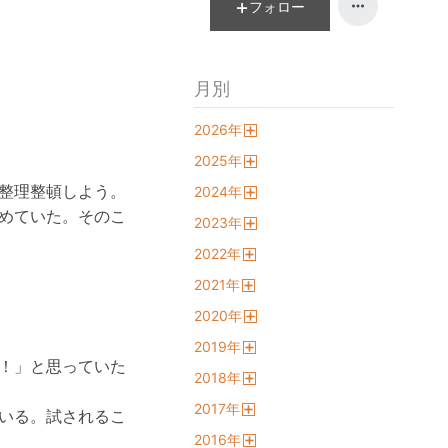
フォロー
月別
2026
年
開
2025
年
く
開
整理整頓しよう。
2024
年
く
開
めていた。そのこ
2023
年
く
開
2022
年
く
開
2021
年
く
開
2020
年
く
開
2019
年
く
開
！」と思っていた
2018
年
く
開
2017
年
く
いる。試されるこ
開
2016
年
く