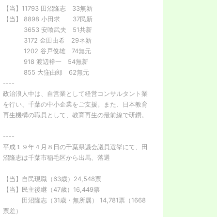
【当】11793 田沼隆志 33無新
【当】 8898 小田求 37民新
3653 安喰武夫 51共新
3172 金田由希 29ネ新
1202 谷戸俊雄 74無元
918 渡辺裕一 54無新
855 大窪由郎 62無元
----
政治浪人中は、自営業として経営コンサルタント業
を行い、千葉の中小企業をご支援。また、日本教育
再生機構の職員として、教育再生の最前線で研鑽。
----
平成１９年４月８日の千葉県議会議員選挙にて、田
沼隆志は千葉市稲毛区から出馬、落選
【当】自民現職（63歳）24,548票
【当】民主後継（47歳）16,449票
田沼隆志（31歳・無所属） 14,781票（1668
票差）