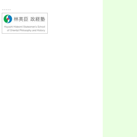
-----