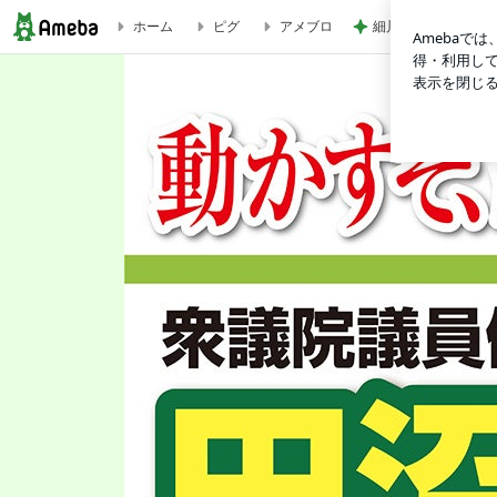
細川直美 友人にス
ホーム
ピグ
アメブロ
美浜区倫理経営講演会！ | 元衆議院議員 田沼たかしオフィシャルブロ