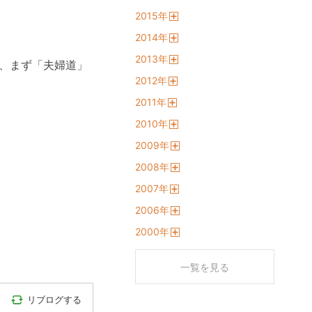
開
2015
年
く
開
2014
年
く
開
2013
年
く
、まず「夫婦道」
開
2012
年
く
開
2011
年
く
開
2010
年
く
開
2009
年
く
開
2008
年
く
開
2007
年
く
開
2006
年
く
開
2000
年
く
開
く
一覧を見る
リブログする