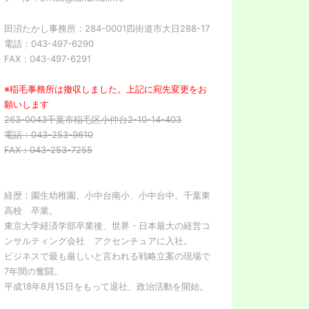
田沼たかし事務所：284-0001四街道市大日288-17
電話：043-497-6290
FAX：043-497-6291
※稲毛事務所は撤収しました。上記に宛先変更をお
願いします
263-0043千葉市稲毛区小仲台2-10-14-403
電話：043-253-9610
FAX：043-253-7255
経歴：園生幼稚園、小中台南小、小中台中、千葉東
高校 卒業。
東京大学経済学部卒業後、世界・日本最大の経営コ
ンサルティング会社 アクセンチュアに入社。
ビジネスで最も厳しいと言われる戦略立案の現場で
7年間の奮闘。
平成18年8月15日をもって退社、政治活動を開始。