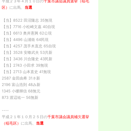
平成２３年４月１０日の
千葉市議会議員選挙（稲毛
区）
に出馬、
当選
【当】8522 田沼隆志 35無現
【当】7716 小松崎文嘉 40自現
【当】6613 奥井憲興 62公現
【当】4496 山浦衛 64民現
【当】4257 茂手木直忠 65自現
【当】3528 安喰武夫 53共新
【当】3436 川合隆史 43民新
【当】2743 小田求 39無現
【当】2713 山本直史 41無現
2587 金田由希 31ネ新
2196 富山浩則 48み新
1345 小梛輝信 68無元
873 渡辺祐一 56無新
----
平成２１年１０月２５日の
千葉市議会議員補欠選挙
（稲毛区）
に出馬、
当選