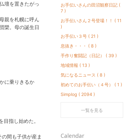
仏壇を置きたがっ
お手伝いさんの田沼観察日記 (
7 )
母親を札幌に呼ん
お手伝いさん２号登場！！ ( 11
)
団欒。母の誕生日
お手伝い３号 ( 21 )
息抜き・・・ ( 8 )
手作り奮闘記（日記） ( 39 )
地域情報 ( 13 )
。
気になるニュース ( 8 )
かに乗りきるか
初めてのお手伝い（４号） ( 1 )
Simplog ( 2094 )
一覧を見る
士を目指し始めた。
Calendar
その間も子供が産ま