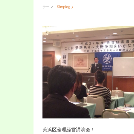
テーマ：
Simplog
美浜区倫理経営講演会！