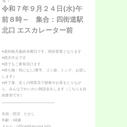
令和７年９月２４日(水)午
前８時～ 集合：四街道駅
北口 エスカレーター前
※原則毎月最終水曜日です。時折変更となります
※雨天中止です
※誰でもご参加頂けます
※持ち物：特になし(軍手、ゴミ袋、トング、お貸し
します）
※終了後、近くの喫茶店で朝食やお茶をとりなが
ら、みんなでわいわい雑談会をします（こちらも自
由参加です）
_______________________________
名前：田沼 たかし
年齢：48歳
メール：office@tanuma.info