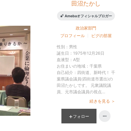
田沼たかし
Amebaオフィシャルブロガー
政治家
部門
プロフィール
ピグの部屋
性別：
男性
誕生日：
1975年12月26日
血液型：
A型
お住まいの地域：
千葉県
自己紹介：
四街道、新時代！ 千
葉県議会議員(四街道市選出)の
田沼たかしです。 元衆議院議
員、元市議会議員の視点...
続きを見る ＞
フォロー