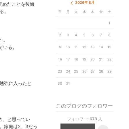
2026年 8月
辞めたことを後悔
る。
日
月
火
水
木
金
土
1
。
2
3
4
5
6
7
8
た。
ている。
9
10
11
12
13
14
15
16
17
18
19
20
21
22
23
24
25
26
27
28
29
勉強に入ったと
30
31
このブログのフォロワー
め、と思ってい
フォロワー:
678
人
。家庭は2、3だっ