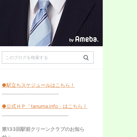
●駅立ちスケジュールはこちら！
_______________________________
●公式ＨＰ「
tanuma.info
」はこちら！
_______________________________
第133回駅前クリーンクラブのお知ら
せ：