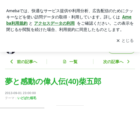
夢と感動の偉人伝(40)柴五郎 | 元衆議院議員 田沼たかしオフィ
シャルブログ Powered by Ameba
アプリをダウンロードして
ブログの更新通知
を受け取りまし
開く
ょう。
元衆議院議員 田沼たかしオフィシャルブログ
フォロー
前の記事へ
一覧
次の記事へ
夢と感動の偉人伝(40)柴五郎
2013-09-01 23:00:00
テーマ：
いどばた稲毛