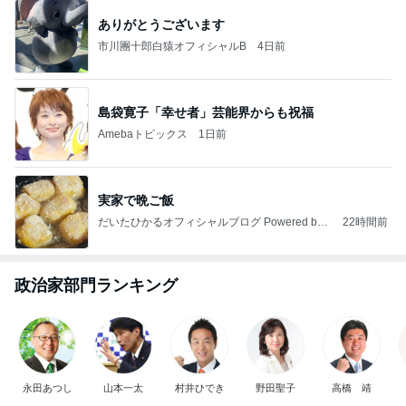
ありがとうございます
市川團十郎白猿オフィシャルB
4日前
島袋寛子「幸せ者」芸能界からも祝福
Amebaトピックス
1日前
実家で晩ご飯
だいたひかるオフィシャルブログ Powered by
22時間前
Ameba
政治家部門ランキング
永田あつし
山本一太
村井ひでき
野田聖子
高橋 靖