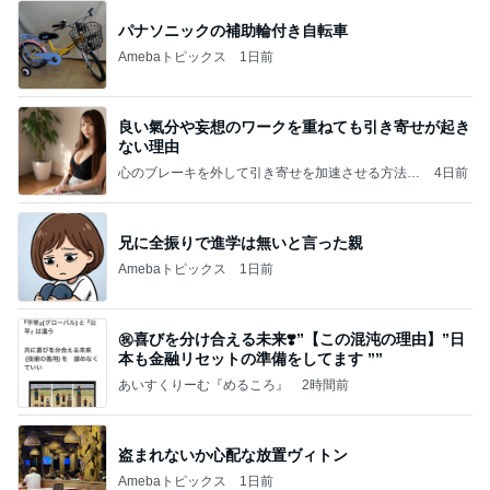
パナソニックの補助輪付き自転車
Amebaトピックス
1日前
良い氣分や妄想のワークを重ねても引き寄せが起き
ない理由
心のブレーキを外して引き寄せを加速させる方法：
4日前
引き寄せ研究所
兄に全振りで進学は無いと言った親
Amebaトピックス
1日前
㊗️喜びを分け合える未来❣️”【この混沌の理由】”⽇
本も⾦融リセットの準備をしてます ””
あいすくりーむ『めるころ』
2時間前
盗まれないか心配な放置ヴィトン
Amebaトピックス
1日前