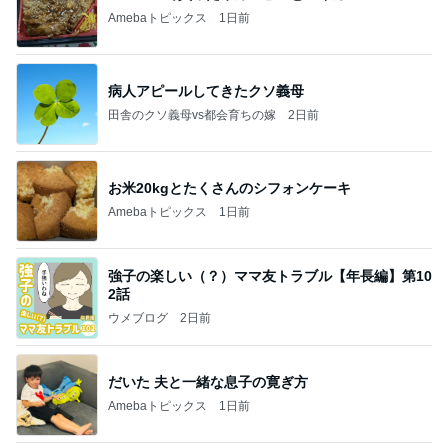
Amebaトピックス
1日前
病人アピールしてきたクソ義母
田舎のクソ義母vs都会育ちの嫁
2日前
お米20kgとたくさんのシフォンケーキ
Amebaトピックス
1日前
強子の楽しい（？）ママ友トラブル【年長編】第10
2話
ウメブログ
2日前
だいた 夫と一緒な息子の寛ぎ方
Amebaトピックス
1日前