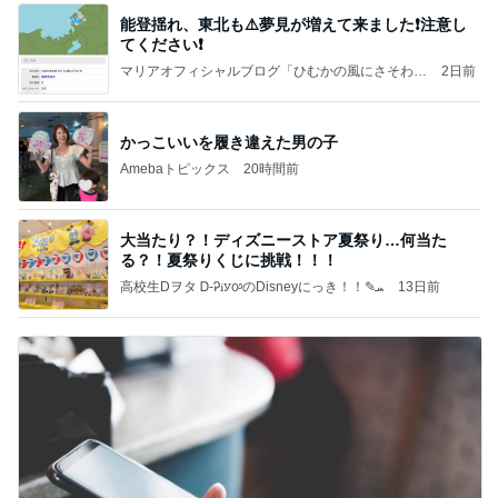
能登揺れ、東北も⚠️夢見が増えて来ました❗️注意し
てください❗️
マリアオフィシャルブログ「ひむかの風にさそわれ
2日前
て」Powered by Ameba
かっこいいを履き違えた男の子
Amebaトピックス
20時間前
大当たり？！ディズニーストア夏祭り…何当た
る？！夏祭りくじに挑戦！！！
高校生Dヲタ Ꭰ-ᎮꭵꭹꭴのDisneyにっき！！✎ܚ
13日前