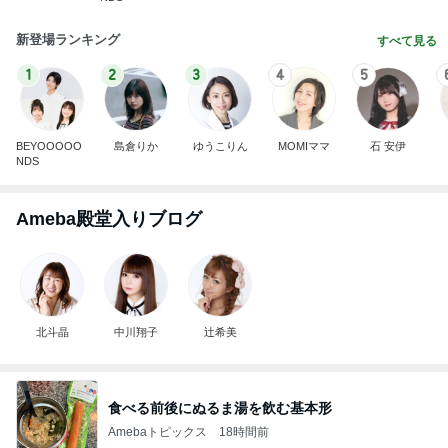
新登場ランキング
すべて見る
1
2
3
4
5
BEYOOOOO
島倉りか
ゆうこりん
MOMIママ
石 安伊
NDS
Ameba殿堂入りブログ
北斗晶
中川翔子
辻希美
食べる前後にぬるま湯を飲む基本形
Amebaトピックス
18時間前