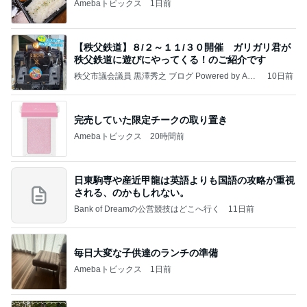
Amebaトピックス
1日前
【秩父鉄道】８/２～１１/３０開催 ガリガリ君が
秩父鉄道に遊びにやってくる！のご紹介です
秩父市議会議員 黒澤秀之 ブログ Powered by Ame
10日前
ba
完売していた限定チークの取り置き
Amebaトピックス
20時間前
日東駒専や産近甲龍は英語よりも国語の攻略が重視
される、のかもしれない。
Bank of Dreamの公営競技はどこへ行く
11日前
毎日大変な子供達のランチの準備
Amebaトピックス
1日前