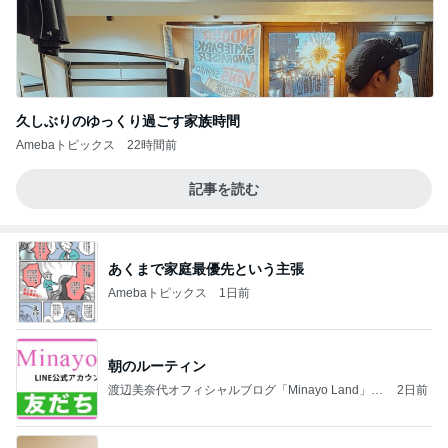
久しぶりのゆっくり過ごす家族時間
Amebaトピックス
22時間前
記事を読む
あくまで家庭最優先という主張
Amebaトピックス
1日前
朝のルーティン
渡辺美奈代オフィシャルブログ「Minayo Land」P
2日前
owered by Ameba