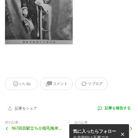
いいね
コメント
リブログ
記事を報告する
記事をシェア
前の記事
次の記事
967回目駅立ち@稲毛海岸
柳 毅一郎・浦安市議の講演
気に入ったらフォロー
駅、終了！
会！
会員登録は不要です