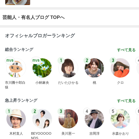
芸能人・有名人ブログ TOPへ
オフィシャルブロガーランキング
総合ランキング
すべて見る
1
2
3
市川團十郎白
小林麻央
だいたひかる
桃
クロ
猿
急上昇ランキング
すべて見る
1
2
3
4
5
木村直人
BEYOOOOO
美川憲一
吉岡淳
水森かおり
NDS