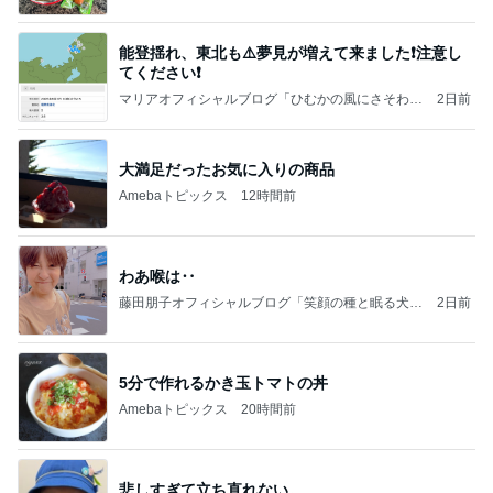
能登揺れ、東北も⚠️夢見が増えて来ました❗️注意し
てください❗️
マリアオフィシャルブログ「ひむかの風にさそわれ
2日前
て」Powered by Ameba
大満足だったお気に入りの商品
Amebaトピックス
12時間前
わあ喉は‥
藤田朋子オフィシャルブログ「笑顔の種と眠る犬」
2日前
Powered by Ameba
5分で作れるかき玉トマトの丼
Amebaトピックス
20時間前
悲しすぎて立ち直れない。