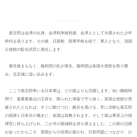
柴五郎は会津の出身。会津戦争敗戦後、会津人として冷遇された少年
時代を送ります。その後、日新館、陸軍学校を経て、軍人となり、清国
公使館の駐在武官に着任します。
着任後まもなく、義和団の乱が発生。義和団は各国大使館を取り囲
み、北京城に追い込みます。
ここで柴五郎率いる日本軍は、どの国よりも活躍します。短い睡眠時
間で、最重要拠点の王府を、限られた弾薬で守り抜く。英国公使館が突
破されたとなれば、すぐに駆けつけ、敵兵を退ける。常に冷静な柴五郎
の指揮と日本兵の働きに、各国は鼓舞されます。そして柴は事実上の指
揮官に持ち上げられ、二か月の籠城戦を持ち堪えました。この柴の活躍
があったからこそ、英国からの信用が築かれ、日英同盟につながり、ひ