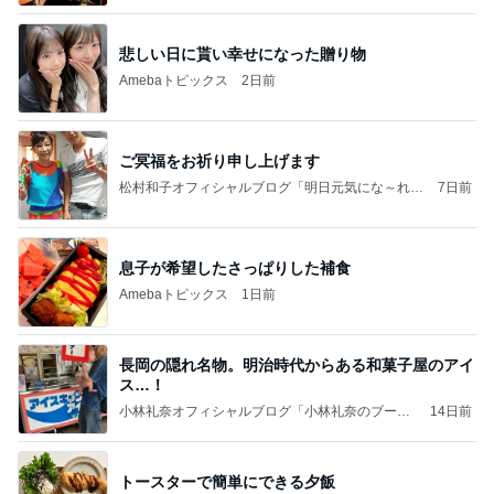
悲しい日に貰い幸せになった贈り物
Amebaトピックス
2日前
ご冥福をお祈り申し上げます
松村和子オフィシャルブログ「明日元気にな～れ」
7日前
Powered by Ameba
息子が希望したさっぱりした補食
Amebaトピックス
1日前
長岡の隠れ名物。明治時代からある和菓子屋のアイ
ス…！
小林礼奈オフィシャルブログ「小林礼奈のブーブ
14日前
ーブログ」Powered by Ameba
トースターで簡単にできる夕飯