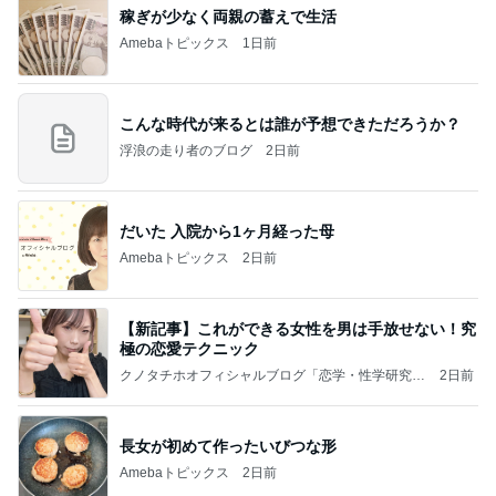
稼ぎが少なく両親の蓄えで生活
Amebaトピックス
1日前
こんな時代が来るとは誰が予想できただろうか？
浮浪の走り者のブログ
2日前
だいた 入院から1ヶ月経った母
Amebaトピックス
2日前
【新記事】これができる女性を男は手放せない！究
極の恋愛テクニック
クノタチホオフィシャルブログ「恋学・性学研究
2日前
室」Powered by Ameba
長女が初めて作ったいびつな形
Amebaトピックス
2日前