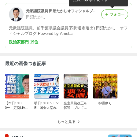
元衆議院議員 田沼たかしオフィシャルブログ Powered by Ameba
フォロー
田沼たかし
元衆議院議員、前千葉県議会議員(四街道市選出) 田沼たかし オフ
ィシャルブログ Powered by Ameba
政治家部門 19位
最近の画像つき記事
【本日19:0
明日19:00〜 LIV
皇室典範改正を
御霊祭り
0〜 定例LIV
E！国会大荒れ
解説…ブレては
E！】
ならない！
もっと見る