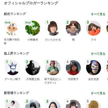
オフィシャルブロガーランキング
総合ランキング
すべて見る
1
2
3
市川團十郎白
小林麻央
だいたひかる
桃
クロ
猿
急上昇ランキング
すべて見る
1
2
3
4
5
デーモン閣下
片岡愛之助
林下清志(ビッ
沢田聖子
金沢克彦
グダディ)
新登場ランキング
すべて見る
1
2
3
4
5