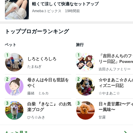
軽くて涼しくて快適なセットアップ
Amebaトピックス
19時間前
トップブロガーランキング
ペット
旅行
1
1
「吉田さんちのフ
しろとくろしろ
リー日記」Powere
たまねぎ
y Ameba 吉田さ
吉田さんファミリー
ミリーオフィシャ
ログ
2
2
母さんは今日も世話を
☆やまあこ☆さん
やく
ィズニー日記
藤緒 ミルカ
☆やまあこ☆
3
3
白柴 『きなこ』 のお気
日々是甘露2〜デ
楽ブログ
ー風味〜
ひろ☆みき
甘露