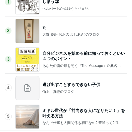
しまう③
1
ヘルパーおかんゆうらり日記
た
2
大野 慶朗(おおの よしあき)のブログ
自分ビジネスを始める前に知っておくといい
４つのポイント
3
あなたの魂の扉を開く『The Message』＠桑名正
典公式ブログ
逃げ出すことすらできない子供
4
仙上 真也のブログ
ミドル世代が「前向きな人になりたい！」を
叶える方法
5
なんで仕事も人間関係も窮屈なの?!普通って?!生き
方の正解を知り、好きに囲まれるしなやかな勝ちス
タイルを手に入れる算命学コーチング