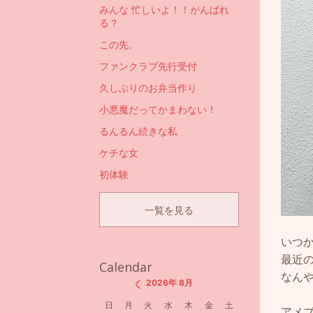
みんな 忙しいよ！！がんばれ
る？
この先。
ファンクラブ先行受付
久しぶりのお弁当作り
小悪魔だってかまわない！
るんるん続きな私
ケチな女
初体験
一覧を見る
いつ
最近
Calendar
なんや
2026年 8月
日
月
火
水
木
金
土
アメ