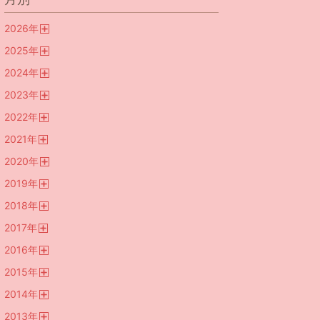
2026
年
開
2025
年
く
開
2024
年
く
開
2023
年
く
開
2022
年
く
開
2021
年
く
開
2020
年
く
開
2019
年
く
開
2018
年
く
開
2017
年
く
開
2016
年
く
開
2015
年
く
開
2014
年
く
開
2013
年
く