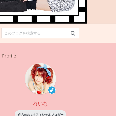
Profile
れいな
Amebaオフィシャルブロガー