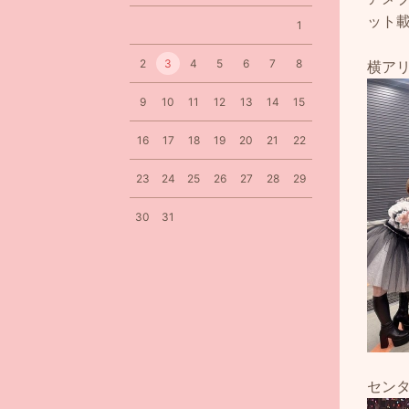
ット載
1
2
3
4
5
6
7
8
横アリ
9
10
11
12
13
14
15
16
17
18
19
20
21
22
23
24
25
26
27
28
29
30
31
センタ