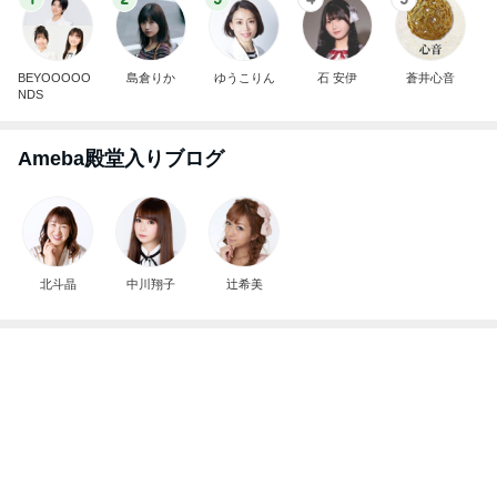
BEYOOOOO
島倉りか
ゆうこりん
石 安伊
蒼井心音
NDS
Ameba殿堂入りブログ
北斗晶
中川翔子
辻希美