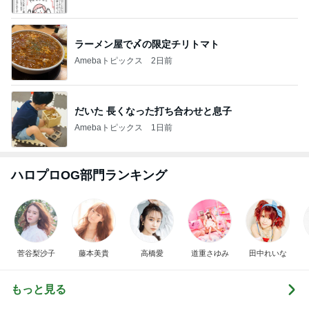
ラーメン屋で〆の限定チリトマト
Amebaトピックス
2日前
だいた 長くなった打ち合わせと息子
Amebaトピックス
1日前
ハロプロOG部門ランキング
菅谷梨沙子
藤本美貴
高橋愛
道重さゆみ
田中れいな
もっと見る