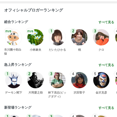
オフィシャルブロガーランキング
総合ランキング
すべて見る
1
2
3
市川團十郎白
小林麻央
だいたひかる
桃
クロ
猿
急上昇ランキング
すべて見る
1
2
3
4
5
デーモン閣下
片岡愛之助
林下清志(ビッ
沢田聖子
金沢克彦
グダディ)
新登場ランキング
すべて見る
1
2
3
4
5