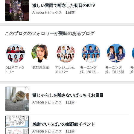
激しい雷雨で断念した初日のKTV
Amebaトピックス
1日前
このブログのフォロワーが興味のあるブログ
つばきファク
真野恵里菜
アンジュルム
モーニング
モーニング
モ
トリー
メンバー
娘。’26 16期1
娘。’26 15期
娘
7期18期オフ
ィシャルブロ
グ
猫じゃらしを離さないぱっちりお目目
Amebaトピックス
1日前
感謝でいっぱいの似顔絵イベント
Amebaトピックス
1日前