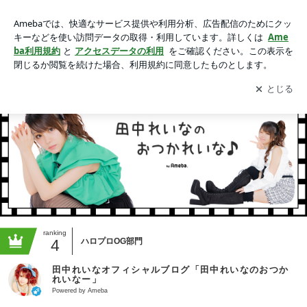
田中れいなオフィシャルブログ「田中れいなのおつかれいな
ー」Powered by Ameba
アプリをダウンロードして
ブログの更新通知
を受け取りまし
開く
ょう。
ranking
4
ハロプロOG部門
田中れいなオフィシャルブログ「田中れいなのおつか
れいなー」
Powered by Ameba