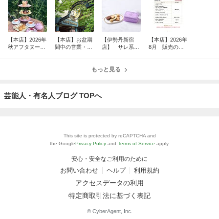
【本店】2026年
【本店】お盆期
【伊勢丹新宿
【本店】2026年
秋アフタヌーン
間中の営業・メ
店】 サレ系ク
8月 販売のク
ティー 次回開催
ニューについて
ッキーの魅力
ッキー缶につき
のご予約につい
まして
て
もっと見る
芸能人・有名人ブログ TOPへ
This site is protected by reCAPTCHA and
the Google
Privacy Policy
and
Terms of Service
apply.
安心・安全なご利用のために
お問い合わせ
ヘルプ
利用規約
アクセスデータの利用
特定商取引法に基づく表記
© CyberAgent, Inc.