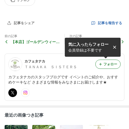
リブログ
記事を報告する
記事をシェア
前の記事
次の記事
【本店】ゴールデンウィーク
商品価格改定のお知らせ(202
気に入ったらフォロー
カフェサロン営業時間のお知
3年4月吉日)
らせ
会員登録は不要です
カフェタナカ
フォロー
ＴＡＮＡＫＡ ＳＩＳＴＥＲＳ
カフェタナカのスタッフブログです イベントのご紹介や、おすす
めケーキなど さまざまな情報をみなさまにお届けします★
最近の画像つき記事