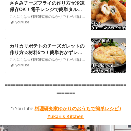
ささみチーズフライの作り方☆冷凍
保存OK！電子レンジで簡単タルタ
ルソースもご紹介♪-How to make
こんにちは☆料理研究家のゆかりです♪今回は、ささみチーズフライの作り方をご紹介します。大葉入りも作りました！サクサクで美味しい簡単おかずです☆冷凍保存もできるので作り置きにオススメ♪ささみチーズフライにピッタリな電子レンジで簡単に作れるタルタルソースのレシピもご紹介します。手軽な材料で簡単＆美味しいレシピです！是...
Fried Scissors Cheese-【料理研究
youtu.be
家ゆかり】
カリカリポテトのチーズガレットの
作り方☆材料5つ！簡単おかずレシ
ピ♪カリカリに仕上げるコツをご紹
こんにちは☆料理研究家のゆかりです♪今回は、カリカリポテトのチーズガレットを作りました☆材料5つお手軽！フライパンで簡単に作れます☆カリカリに仕上げるコツなどご紹介します。とても美味しいので、ぜひ作ってみてください☆Hello ☆ I'm a culinary expert ♪This time, I made ...
介します☆-How to make Potato
youtu.be
Cheese Galette-【料理研究家ゆか
り】
==============================================
=======
🥚YouTube
料理研究家ゆかりのおうちで簡単レシピ /
Yukari's Kitchen