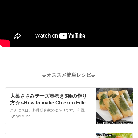
🍳オススメ簡単レシピ🍳
大葉ささみチーズ春巻き3種の作り
方☆♪-How to make Chicken Fillet
Perilla Cheese Spring Roll-【料理
こんにちは。料理研究家のゆかりです。今回は、大葉ササミのチーズ春巻きを作りました☆大葉・ささみ・チーズを包んだパリパリの春巻きです♪味付けは、梅味・味噌マヨ・柚子胡椒の3種類です☆鶏ささみは電子レンジで簡単にフワッと柔らかく仕上げることができるので、手軽に作れるかと思います。お弁当のおかずや、お酒のおつまみにもピ...
研究家ゆかり】
youtu.be