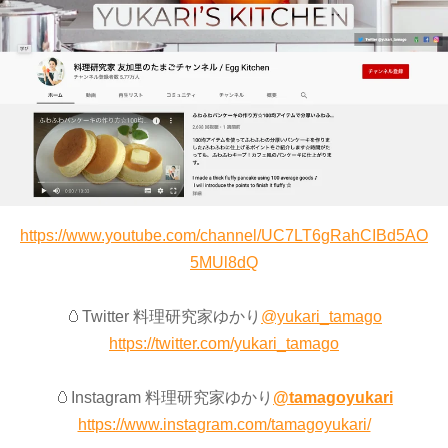
https://www.youtube.com/channel/UC7LT6gRahCIBd5AO
5MUl8dQ
🥚Twitter 料理研究家ゆかり
@yukari_tamago
https://twitter.com/yukari_tamago
🥚Instagram 料理研究家ゆかり
@tamagoyukari
https://www.instagram.com/tamagoyukari/