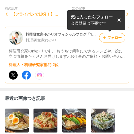
前の記事
次の記事
【フライパンで10分！】冷
一度は作ってみたくなる『巾
気に入ったらフォロー
凍むき海老で簡単！プリっと
着うどん』の作り方！出汁が
旨い『絶品エビチリの作り
ジュワ〜っと！やみつきにな
会員登録は不要です
方』【簡単レシピ】
る旨さ
料理研究家ゆかりオフィシャルブログ「Yukari's Kitchen おうちで簡単レシピ」Powered by Ameba
フォロー
料理研究家ゆかり
料理研究家のゆかりです。 おうちで簡単にできるレシピや、役に
立つ情報をたくさんお届けします♪ お仕事のご依頼・お問い合わせ
はこちら→yukari@tamakara.com
料理人・料理研究家部門 2位
最近の画像つき記事