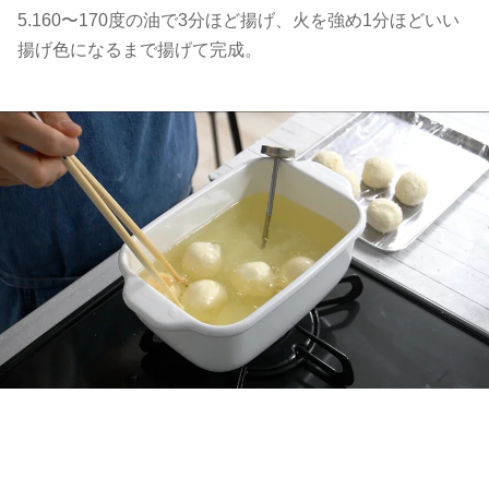
5.160〜170度の油で3分ほど揚げ、火を強め1分ほどいい
揚げ色になるまで揚げて完成。