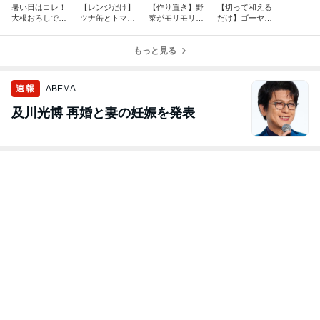
暑い日はコレ！
【レンジだけ】
【作り置き】野
【切って和える
大根おろしでさ
ツナ缶とトマト
菜がモリモリ食
だけ】ゴーヤの
っぱり旨い「豚
で作る「火を使
べられる！「夏
苦味が消え
おろしそうめ
わない」絶品冷
野菜と豚肉の焼
た！？パクパク
ん」の作り方
製パスタ
もっと見る
き浸し」が絶品
食べられるツナ
すぎる
マヨサラダ
速報
ABEMA
及川光博 再婚と妻の妊娠を発表